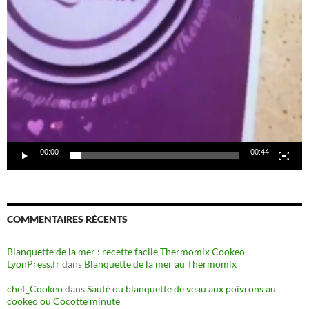
00:00
00:44
COMMENTAIRES RÉCENTS
Blanquette de la mer : recette facile Thermomix Cookeo -
LyonPress.fr
dans
Blanquette de la mer au Thermomix
chef_Cookeo
dans
Sauté ou blanquette de veau aux poivrons au
cookeo ou Cocotte minute