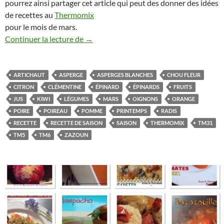
pourrez ainsi partager cet article qui peut des donner des idées
de recettes au
Thermomix
pour le mois de mars.
Les fruits et légumes de mars et recettes
Continuer la lecture de
→
ARTICHAUT
ASPERGE
ASPERGES BLANCHES
CHOU FLEUR
CITRON
CLÉMENTINE
ÉPINARD
ÉPINARDS
FRUITS
JUS
KIWI
LÉGUMES
MARS
OIGNONS
ORANGE
POIRE
POIREAU
POMME
PRINTEMPS
RADIS
RECETTE
RECETTE DE SAISON
SAISON
THERMOMIX
TM31
TM5
TM6
ZAZOUN