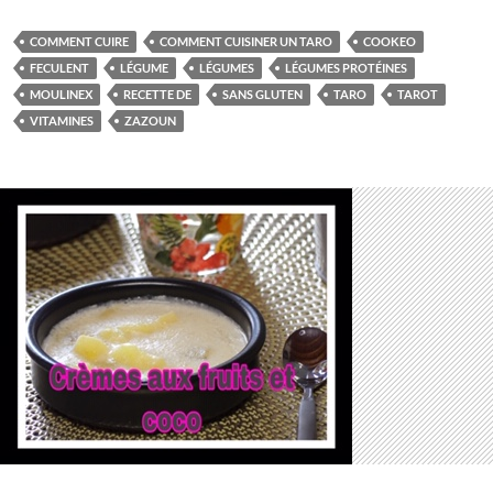
COMMENT CUIRE
COMMENT CUISINER UN TARO
COOKEO
FECULENT
LÉGUME
LÉGUMES
LÉGUMES PROTÉINES
MOULINEX
RECETTE DE
SANS GLUTEN
TARO
TAROT
VITAMINES
ZAZOUN