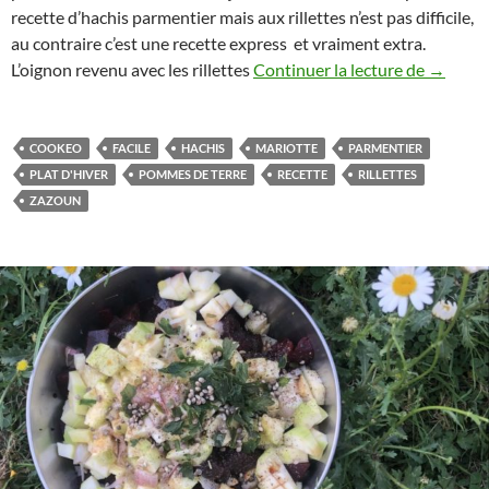
recette d’hachis parmentier mais aux rillettes n’est pas difficile,
au contraire c’est une recette express et vraiment extra.
Parmenti
L’oignon revenu avec les rillettes
Continuer la lecture de
→
COOKEO
FACILE
HACHIS
MARIOTTE
PARMENTIER
PLAT D'HIVER
POMMES DE TERRE
RECETTE
RILLETTES
ZAZOUN