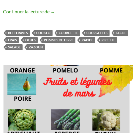
Salade de pommes de terre aux légumes 
Continuer la lecture de
→
BETTERAVES
COOKEO
COURGETTE
COURGETTES
FACILE
FRAIS
OEUFS
POMMES DE TERRE
RAPIDE
RECETTE
SALADE
ZAZOUN