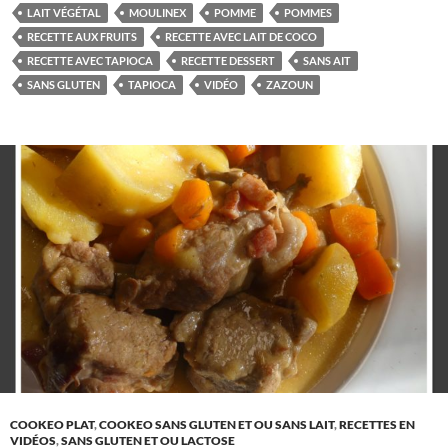
LAIT VÉGÉTAL
MOULINEX
POMME
POMMES
RECETTE AUX FRUITS
RECETTE AVEC LAIT DE COCO
RECETTE AVEC TAPIOCA
RECETTE DESSERT
SANS AIT
SANS GLUTEN
TAPIOCA
VIDÉO
ZAZOUN
COOKEO PLAT
,
COOKEO SANS GLUTEN ET OU SANS LAIT
,
RECETTES EN
VIDÉOS
,
SANS GLUTEN ET OU LACTOSE