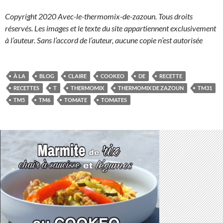
Copyright 2020 Avec-le-thermomix-de-zazoun. Tous droits
réservés. Les images et le texte du site appartiennent exclusivement
à l’auteur. Sans l’accord de l’auteur, aucune copie n’est autorisée
À LA
BLOG
CLAIRE
COOKEO
DE
RECETTE
RECETTES
T
THERMOMIX
THERMOMIX DE ZAZOUN
TM31
TM5
TM6
TOMATE
TOMATES