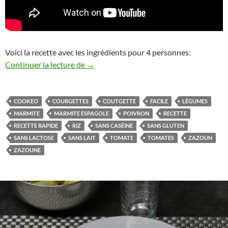
Voici la recette avec les ingrédients pour 4 personnes:
marmite de riz, chair à saucisses et petit
Continuer la lecture de
→
COOKEO
COURGETTES
COUTGETTE
FACILE
LÉGUMES
MARMITE
MARMITE ESPAGOLE
POIVRON
RECETTE
RECETTE RAPIDE
RIZ
SANS CASÉINE
SANS GLUTEN
SANS LACTOSE
SANS LAIT
TOMATE
TOMATES
ZAZOUN
ZAZOUNE