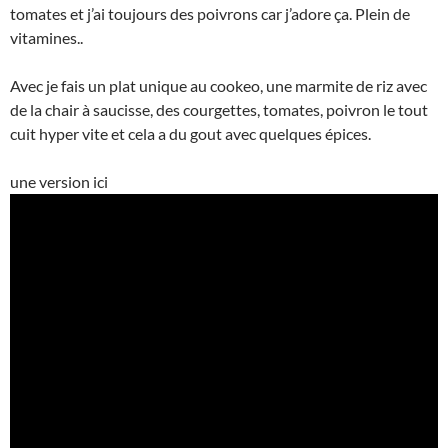
tomates et j’ai toujours des poivrons car j’adore ça. Plein de
vitamines..
Avec je fais un plat unique au cookeo, une marmite de riz avec
de la chair à saucisse, des courgettes, tomates, poivron le tout
cuit hyper vite et cela a du gout avec quelques épices.
une version ici