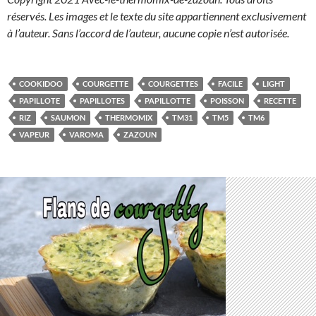
réservés. Les images et le texte du site appartiennent exclusivement
à l’auteur. Sans l’accord de l’auteur, aucune copie n’est autorisée.
COOKIDOO
COURGETTE
COURGETTES
FACILE
LIGHT
PAPILLOTE
PAPILLOTES
PAPILLOTTE
POISSON
RECETTE
RIZ
SAUMON
THERMOMIX
TM31
TM5
TM6
VAPEUR
VAROMA
ZAZOUN