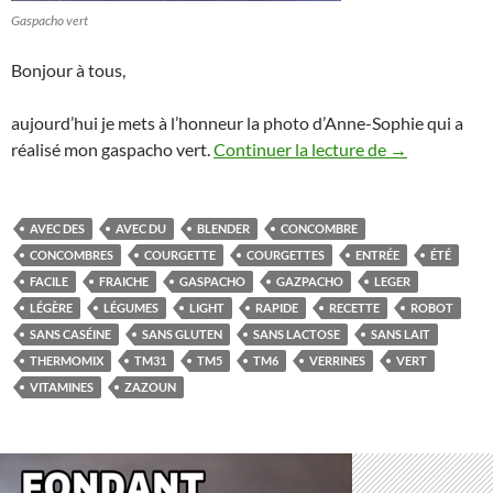
Gaspacho vert
Bonjour à tous,
aujourd’hui je mets à l’honneur la photo d’Anne-Sophie qui a
Gaspacho vert
réalisé mon gaspacho vert.
Continuer la lecture de
→
AVEC DES
AVEC DU
BLENDER
CONCOMBRE
CONCOMBRES
COURGETTE
COURGETTES
ENTRÉE
ÉTÉ
FACILE
FRAICHE
GASPACHO
GAZPACHO
LEGER
LÉGÈRE
LÉGUMES
LIGHT
RAPIDE
RECETTE
ROBOT
SANS CASÉINE
SANS GLUTEN
SANS LACTOSE
SANS LAIT
THERMOMIX
TM31
TM5
TM6
VERRINES
VERT
VITAMINES
ZAZOUN