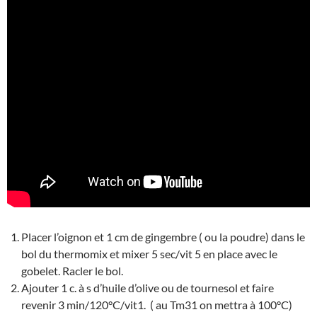
Placer l’oignon et 1 cm de gingembre ( ou la poudre) dans le
bol du thermomix et mixer 5 sec/vit 5 en place avec le
gobelet. Racler le bol.
Ajouter 1 c. à s d’huile d’olive ou de tournesol et faire
revenir 3 min/120°C/vit1. ( au Tm31 on mettra à 100°C)