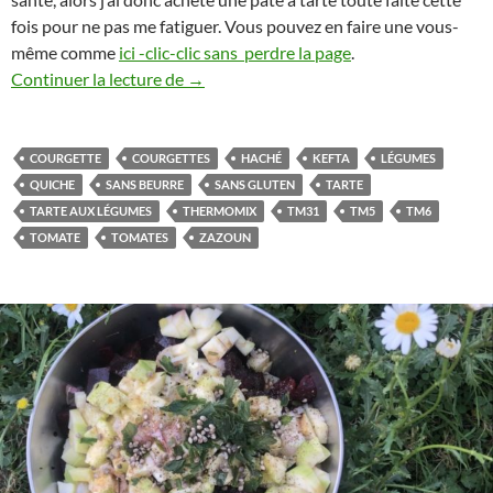
fois pour ne pas me fatiguer. Vous pouvez en faire une vous-
même comme
ici -clic-clic sans perdre la page
.
Tarte aux légumes invisibles et haché au 
Continuer la lecture de
→
COURGETTE
COURGETTES
HACHÉ
KEFTA
LÉGUMES
QUICHE
SANS BEURRE
SANS GLUTEN
TARTE
TARTE AUX LÉGUMES
THERMOMIX
TM31
TM5
TM6
TOMATE
TOMATES
ZAZOUN