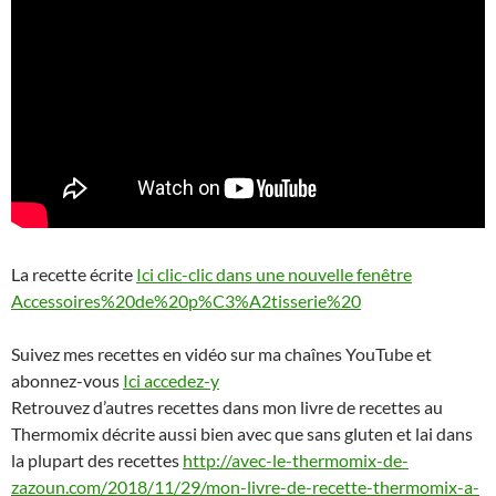
La recette écrite
Ici clic-clic dans une nouvelle fenêtre
Accessoires%20de%20p%C3%A2tisserie%20
Suivez mes recettes en vidéo sur ma chaînes YouTube et
abonnez-vous
Ici accedez-y
Retrouvez d’autres recettes dans mon livre de recettes au
Thermomix décrite aussi bien avec que sans gluten et lai dans
la plupart des recettes
http://avec-le-thermomix-de-
zazoun.com/2018/11/29/mon-livre-de-recette-thermomix-a-