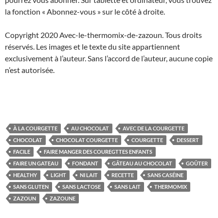
la fonction « Abonnez-vous » sur le côté à droite.
Copyright 2020 Avec-le-thermomix-de-zazoun. Tous droits
réservés. Les images et le texte du site appartiennent
exclusivement à l’auteur. Sans l’accord de l’auteur, aucune copie
n’est autorisée.
À LA COURGETTE
AU CHOCOLAT
AVEC DE LA COURGETTE
CHOCOLAT
CHOCOLAT COURGETTE
COURGETTE
DESSERT
FACILE
FAIRE MANGER DES COUREGTTES ENFANTS
FAIRE UN GATEAU
FONDANT
GÂTEAU AU CHOCOLAT
GOÛTER
HEALTHY
LIGHT
NI LAIT
RECETTE
SANS CASÉINE
SANS GLUTEN
SANS LACTOSE
SANS LAIT
THERMOMIX
ZAZOUN
ZAZOUNE