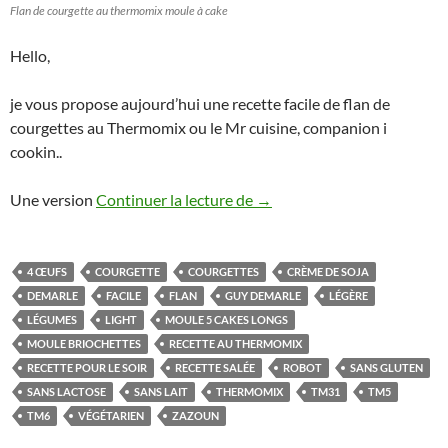
Flan de courgette au thermomix moule à cake
Hello,
je vous propose aujourd’hui une recette facile de flan de
courgettes au Thermomix ou le Mr cuisine, companion i
cookin..
Flan de courgette au thermom
Une version
Continuer la lecture de
→
4 ŒUFS
COURGETTE
COURGETTES
CRÈME DE SOJA
DEMARLE
FACILE
FLAN
GUY DEMARLE
LÉGÈRE
LÉGUMES
LIGHT
MOULE 5 CAKES LONGS
MOULE BRIOCHETTES
RECETTE AU THERMOMIX
RECETTE POUR LE SOIR
RECETTE SALÉE
ROBOT
SANS GLUTEN
SANS LACTOSE
SANS LAIT
THERMOMIX
TM31
TM5
TM6
VÉGÉTARIEN
ZAZOUN