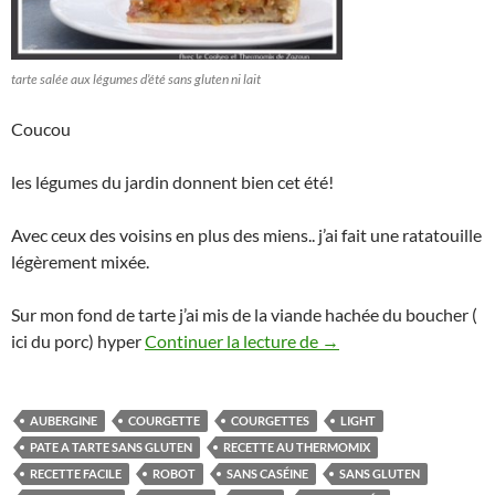
tarte salée aux légumes d’été sans gluten ni lait
Coucou
les légumes du jardin donnent bien cet été!
Avec ceux des voisins en plus des miens.. j’ai fait une ratatouille
légèrement mixée.
Sur mon fond de tarte j’ai mis de la viande hachée du boucher (
Tarte salée light aux l
ici du porc) hyper
Continuer la lecture de
→
AUBERGINE
COURGETTE
COURGETTES
LIGHT
PATE A TARTE SANS GLUTEN
RECETTE AU THERMOMIX
RECETTE FACILE
ROBOT
SANS CASÉINE
SANS GLUTEN