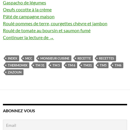
Gaspacho de légumes
Oeufs cocotte à la crème
Pâté de campagne maison
Roulé pommes de terre, courgettes chèvre et jambon
Roulé de tomate au boursin et saumon fumé
INDEX RECETTES THERMOMIX ET C
Continuer la lecture de
→
INDEX
MCC
MONSIEUR CUISINE
RECETTE
RECETTES
THERMOMIX
TM 31
TM 5
TM 6
TM31
TM5
TM6
ZAZOUN
ABONNEZ VOUS