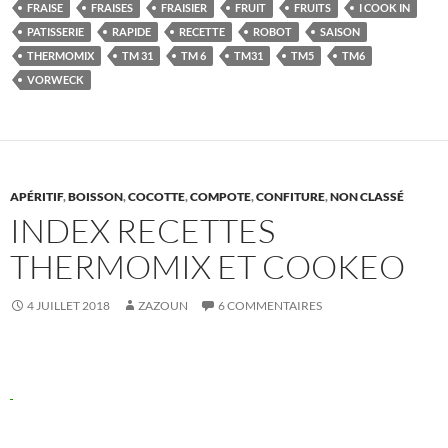
FRAISE
FRAISES
FRAISIER
FRUIT
FRUITS
I COOK IN
PATISSERIE
RAPIDE
RECETTE
ROBOT
SAISON
THERMOMIX
TM 31
TM 6
TM31
TM5
TM6
VORWECK
APÉRITIF
,
BOISSON
,
COCOTTE
,
COMPOTE
,
CONFITURE
,
NON CLASSÉ
INDEX RECETTES
THERMOMIX ET COOKEO
4 JUILLET 2018
ZAZOUN
6 COMMENTAIRES