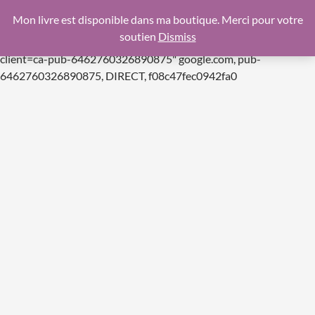
google.com, pub-6462760326890875, DIRECT,
Mon livre est disponible dans ma boutique. Merci pour votre
f08c47fec0942fa0
soutien
Dismiss
https://pagead2.googlesyndication.com/pagead/js/adsbygoogle.js
client=ca-pub-6462760326890875"
google.com, pub-
Aller
6462760326890875, DIRECT, f08c47fec0942fa0
au
contenu