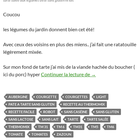
tarte salée aux légumes d’été sans gluten ni lait
Coucou
les légumes du jardin donnent bien cet été!
Avec ceux des voisins en plus des miens.. j’ai fait une ratatouille
légèrement mixée.
Sur mon fond de tarte j’ai mis de la viande hachée du boucher (
Tarte salée light aux l
ici du porc) hyper
Continuer la lecture de
→
AUBERGINE
COURGETTE
COURGETTES
LIGHT
PATE A TARTE SANS GLUTEN
RECETTE AU THERMOMIX
RECETTE FACILE
ROBOT
SANS CASÉINE
SANS GLUTEN
SANS LACTOSE
SANS LAIT
TARTE
TARTE SALÉE
THERMOMIX
TM 31
TM 6
TM31
TM5
TM6
TOMATE
TOMATES
ZAZOUN