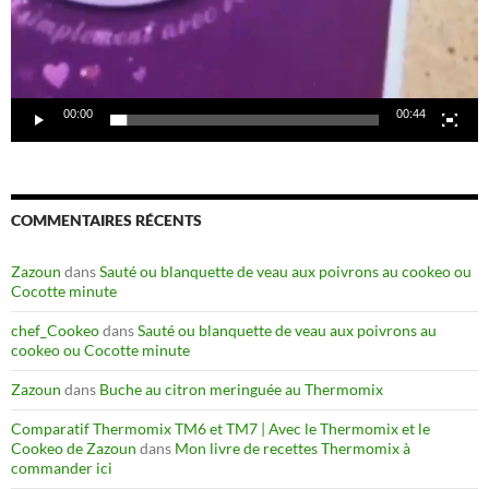
00:00
00:44
COMMENTAIRES RÉCENTS
Zazoun
dans
Sauté ou blanquette de veau aux poivrons au cookeo ou
Cocotte minute
chef_Cookeo
dans
Sauté ou blanquette de veau aux poivrons au
cookeo ou Cocotte minute
Zazoun
dans
Buche au citron meringuée au Thermomix
Comparatif Thermomix TM6 et TM7 | Avec le Thermomix et le
Cookeo de Zazoun
dans
Mon livre de recettes Thermomix à
commander ici