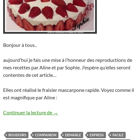
Bonjour à tous..
aujourd’hui je fais une mise à l’honneur des reproductions de
mes recettes par Aline et par Sophie. J’espère qu’elles seront
contentes de cet article…
Elles ont réalisé le fraisier mascarpone rapide. Voyez comme il
est magnifique par Aline :
Mise à l’honneur du fraisier express par 
Continuer la lecture de
→
BOUDOIRS
COMPANION
DEMARLE
EXPRESS
FACILE