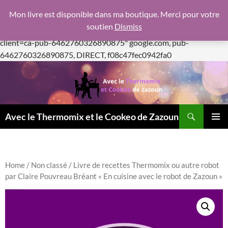
google.com, pub-6462760326890875, DIRECT,
Mon livre est disponible dans ma boutique. Merci pour votre
f08c47fec0942fa0
soutien
Dismiss
https://pagead2.googlesyndication.com/pagead/js/adsbygoogle.js
client=ca-pub-6462760326890875"
google.com, pub-
Aller
6462760326890875, DIRECT, f08c47fec0942fa0
au
contenu
Recherche
Avec le Thermomix et le Cookeo de Zazoun
MENU
PRINCI
Home
/
Non classé
/ Livre de recettes Thermomix ou autre robot
par Claire Pouvreau Bréant « En cuisine avec le robot de Zazoun »