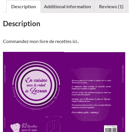
par
Description
Additional information
Reviews (1)
Claire
Pouvreau
Description
Bréant
"En
cuisine
Commandez mon livre de recettes ici..
avec
le
robot
de
Zazoun"
quantity