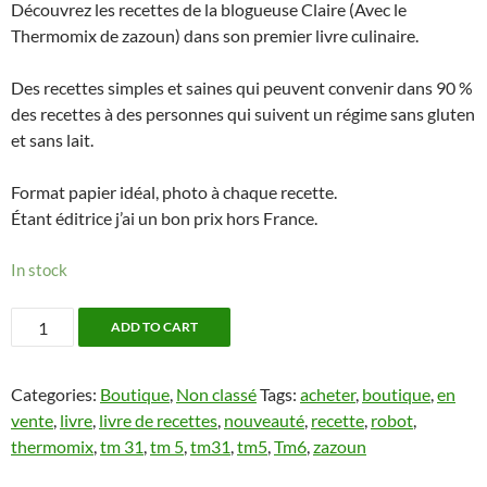
Découvrez les recettes de la blogueuse Claire (Avec le
Thermomix de zazoun) dans son premier livre culinaire.
Des recettes simples et saines qui peuvent convenir dans 90 %
des recettes à des personnes qui suivent un régime sans gluten
et sans lait.
Format papier idéal, photo à chaque recette.
Étant éditrice j’ai un bon prix hors France.
In stock
Livre
ADD TO CART
de
recettes
Categories:
Boutique
,
Non classé
Tags:
acheter
,
boutique
,
en
Thermomix
vente
,
livre
,
livre de recettes
,
nouveauté
,
recette
,
robot
,
ou
thermomix
,
tm 31
,
tm 5
,
tm31
,
tm5
,
Tm6
,
zazoun
autre
robot