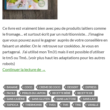
Ce livre est vraiment bien avec peu de produits laitiers comme
le fromage… et surtout écrit par un nutritionniste. . J’imagine
que vous pouvez aussi le gagner auprès de votre conseillère en
faisant un atelier. On le retrouve sur cookidoo. Je vous en
partagerai. J’ai utilisé mon Tm31 mais il est possible d’utiliser
le tm5 ou Tm6.. (voir plus haut les adaptations pour les autres
robots)
Crèmes coco banane aux perles du Japon 
Continuer la lecture de
→
BANANE
COCO
CREME DE COCO
DESSERT
EXPRESS
FACILE
PERLES DU JAPON
RECETTE BÉBÉ
RECETTE DE
SANS CASÉINE
SANS GLUTEN
SANS LACTOSE
SANS LAIT
TAPIOCA
THERMOMIX
TM31
TM5
TM6
VANILLE