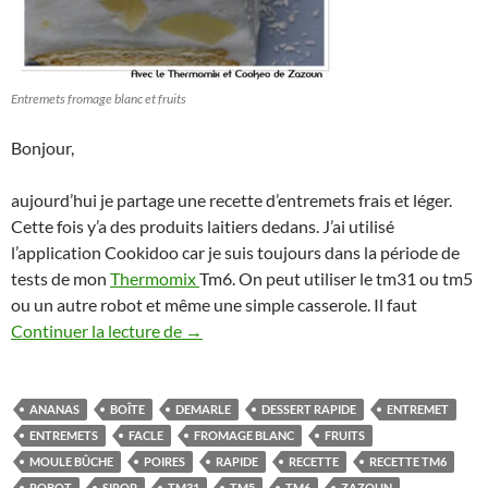
Entremets fromage blanc et fruits
Bonjour,
aujourd’hui je partage une recette d’entremets frais et léger.
Cette fois y’a des produits laitiers dedans. J’ai utilisé
l’application Cookidoo car je suis toujours dans la période de
tests de mon
Thermomix
Tm6. On peut utiliser le tm31 ou tm5
ou un autre robot et même une simple casserole. Il faut
Entremets au fromage blanc et fruits Th
Continuer la lecture de
→
ANANAS
BOÎTE
DEMARLE
DESSERT RAPIDE
ENTREMET
ENTREMETS
FACLE
FROMAGE BLANC
FRUITS
MOULE BÛCHE
POIRES
RAPIDE
RECETTE
RECETTE TM6
ROBOT
SIROP
TM31
TM5
TM6
ZAZOUN