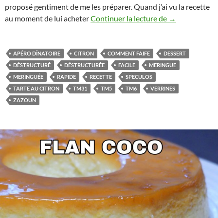
proposé gentiment de me les préparer. Quand j’ai vu la recette
Verrines de tar
au moment de lui acheter
Continuer la lecture de
→
APÉRO DÎNATOIRE
CITRON
COMMENT FAIFE
DESSERT
DÉSTRUCTURÉ
DÉSTRUCTURÉE
FACILE
MERINGUE
MERINGUÉE
RAPIDE
RECETTE
SPECULOS
TARTE AU CITRON
TM31
TM5
TM6
VERRINES
ZAZOUN