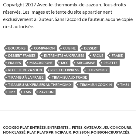
Copyright 2017 Avec-le-thermomix-de-zazoun. Tous droits
réservés. Les images et le texte du site appartiennent
exclusivement à l’auteur. Sans l’accord de l’auteur, aucune copie
n’est autorisée.
BOUDOIRS
COMPANION
CUISINE
DESSERT
DESSERT FRAISES
ENTREMETS AUX FRAISES
FACILE
FRAISE
FRAISES
MASCARPONE
MCC
MR CUISINE
RECETTE
RECETTE DE ZAZOUN
RECETTE EXPRESS
THERMOMIX
TIRAMISU À LA FRAISE
TIRAMISU AUX FRAISE
TIRAMISU AUX FRAISES AU THERMOMIX
TIRAMISU I COOK IN
TM31
TM5
TM6
ZAZOUN
COOKEO PLAT
,
ENTRÉES
,
ENTREMETS..
,
FÊTES
,
GATEAUX
,
JEU CONCOURS
,
NON CLASSÉ
,
PLAT
,
PLATS PRINCIPAUX
,
POISSON
,
POISSON CRUSTACÉS
,