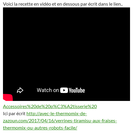
Voici la recette en vidéo et en dessous par écrit dans le lien..
Accessoires%20de%20p%C3%A2tisserie%20
Ici par écrit
http://avec-le-thermomix-de-
zazoun.com/2017/04/16/verrines-tiramisu-aux-fraises-
thermomix-ou-autres-robots-facile/