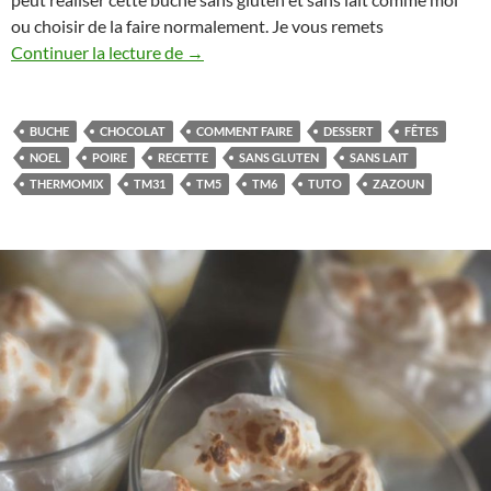
ou choisir de la faire normalement. Je vous remets
Buche Chocolat poire au Thermomix (compa
Continuer la lecture de
→
BUCHE
CHOCOLAT
COMMENT FAIRE
DESSERT
FÊTES
NOEL
POIRE
RECETTE
SANS GLUTEN
SANS LAIT
THERMOMIX
TM31
TM5
TM6
TUTO
ZAZOUN