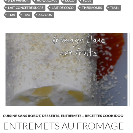
A LA VAPEUR
AU VAROMA
COCO
FLAN
LAIT CONCETRÉ SUCRÉ
LAIT DE COCO
THERMOMIX
TM31
TM5
TM6
ZAZOUN
CUISINE SANS ROBOT
,
DESSERTS
,
ENTREMETS..
,
RECETTES COOKIDOO
ENTREMETS AU FROMAGE