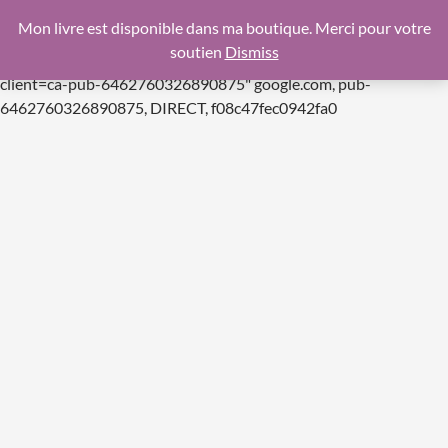
google.com, pub-6462760326890875, DIRECT,
Mon livre est disponible dans ma boutique. Merci pour votre
f08c47fec0942fa0
soutien
Dismiss
https://pagead2.googlesyndication.com/pagead/js/adsbygoogle.js
client=ca-pub-6462760326890875"
google.com, pub-
Aller
6462760326890875, DIRECT, f08c47fec0942fa0
au
contenu