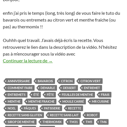
enfin j’ai pris le temps (long, très long) de vous faire le tuto du
bavarois ou entremets au citron vert et menthe fraiche (ou
pas) au thermomix !!
Ouhhh quel travail. J’avais déjà écris la recette. Vous
retrouverez le lien dans la description de la vidéo. N’hésitez
pas à m’encourager sous la vidéo avec
Bavarois citron vert et menthe au Thermo
Continuer la lecture de
→
ANNIVERSAIRE
BAVAROIS
CITRON
CITRON VERT
COMMENT FAIRE
DEMARLE
DESSERT
ENTREMET
ENTREMETS
ÉTÉ
FÊTE
FEUILLES DE MENTHE
FRAIS
MENTHE
MENTHE FRAICHE
MOULE CARRÉ
MR CUISINE
NOEL
PÂQUES
PATISSERIE
RECETTE
RECETTE SANS GLUTEN
RECETTE SANS LAIT
ROBOT
SIROP DE MENTHE
THERMOMIX
TM31
TM5
TM6