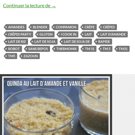
Crêpes sans gluten et sans lait de vache
Continuer la lecture de
→
AMANDES
BLENDER
COMPANION
CRÈPE
CRÊPES
CRÊPES PARTY
GLUTEN
I COOK IN
LAIT
LAIT D'AMANDE
LAIT DE RIZ
LAIT DE SOJA
LAIT DE SOJA DE
RAPIDE
ROBOT
SANS REPOS
THERMOMIX
TM 31
TM 5
TM31
TM5
ZAZOUN