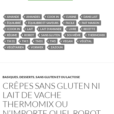
AMANDE
AMANDES
COOK IN
CUISINE
DANS LAIT
ÉQUILIBRÉ
ÉQUILIBRE ET SAVEURS
FACILE
FAIT MAISON
I COOK IN
LAIT
LAIT D'AMANDE
LIVRE
RECETTE
RÉGIME
ROBOT
SANS GLUTEN
SOI-MÊME
THERMOMIX
TM 31
TM 5
TM31
TM5
VEGAN
VÉGÉTAL
VÉGÉTARIEN
VORWEK
ZAZOUN
BASIQUES
,
DESSERTS
,
SANS GLUTEN ET OU LACTOSE
CRÊPES SANS GLUTEN NI
LAIT DE VACHE
THERMOMIX OU
N’IMPORTE QUEL ROBOT