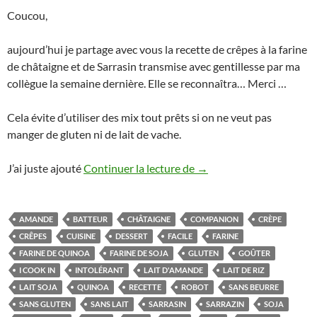
Coucou,
aujourd’hui je partage avec vous la recette de crêpes à la farine
de châtaigne et de Sarrasin transmise avec gentillesse par ma
collègue la semaine dernière. Elle se reconnaîtra… Merci …
Cela évite d’utiliser des mix tout prêts si on ne veut pas
manger de gluten ni de lait de vache.
Crêpes sans gluten ni la
J’ai juste ajouté
Continuer la lecture de
→
AMANDE
BATTEUR
CHÂTAIGNE
COMPANION
CRÈPE
CRÊPES
CUISINE
DESSERT
FACILE
FARINE
FARINE DE QUINOA
FARINE DE SOJA
GLUTEN
GOÛTER
I COOK IN
INTOLÉRANT
LAIT D'AMANDE
LAIT DE RIZ
LAIT SOJA
QUINOA
RECETTE
ROBOT
SANS BEURRE
SANS GLUTEN
SANS LAIT
SARRASIN
SARRAZIN
SOJA