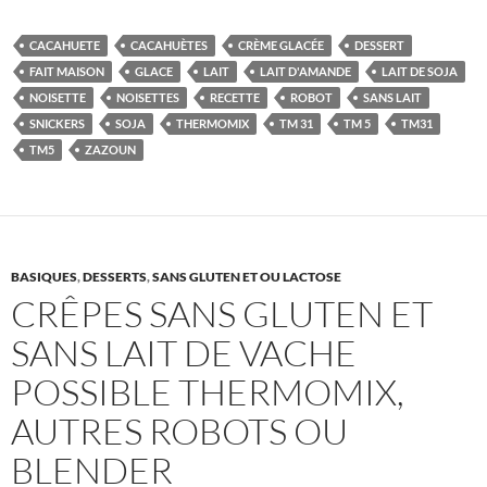
CACAHUETE
CACAHUÈTES
CRÈME GLACÉE
DESSERT
FAIT MAISON
GLACE
LAIT
LAIT D'AMANDE
LAIT DE SOJA
NOISETTE
NOISETTES
RECETTE
ROBOT
SANS LAIT
SNICKERS
SOJA
THERMOMIX
TM 31
TM 5
TM31
TM5
ZAZOUN
BASIQUES
,
DESSERTS
,
SANS GLUTEN ET OU LACTOSE
CRÊPES SANS GLUTEN ET
SANS LAIT DE VACHE
POSSIBLE THERMOMIX,
AUTRES ROBOTS OU
BLENDER