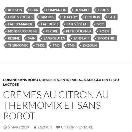
BOISSON
CHIA
COMPANION
DEMARLE
FRUITS
FRUITS ROUGES
GRAINES
HEALTHY
I COOK IN
LAIT
LAIT D'AMANDE
LAIT DE RIZ
LAIT VÉGÉTAL
MCC
MONSIEUR CUISINE
PERDRE
PETIT DÉJEUNER
POIDS
RÉGIME
SAIN
SANS GLUTEN
SANS LAIT
SMOOTHIE
THERMOMIX
TM31
TM5
TM6
ZAZOUN
CUISINE SANS ROBOT
,
DESSERTS
,
ENTREMETS..
,
SANS GLUTEN ET OU
LACTOSE
CRÈMES AU CITRON AU
THERMOMIX ET SANS
ROBOT
5 MARS 2019
ZAZOUN
UN COMMENTAIRE