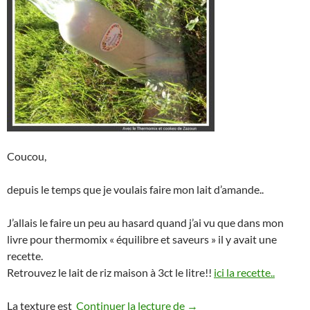
Coucou,
depuis le temps que je voulais faire mon lait d’amande..
J’allais le faire un peu au hasard quand j’ai vu que dans mon
livre pour thermomix « équilibre et saveurs » il y avait une
recette.
Retrouvez le lait de riz maison à 3ct le litre!!
ici la recette..
Lait d’amande Maison The
La texture est
Continuer la lecture de
→