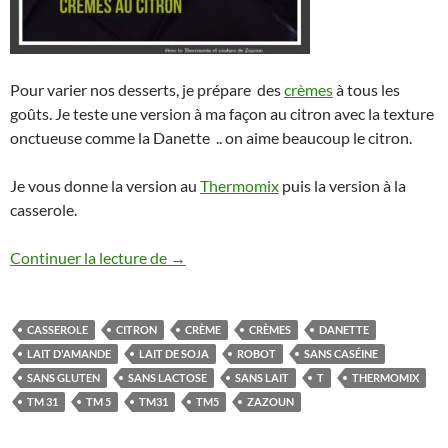
Pour varier nos desserts, je prépare des
crèmes
à tous les
goûts. Je teste une version à ma façon au citron avec la texture
onctueuse comme la Danette .. on aime beaucoup le citron.
Je vous donne la version au
Thermomix
puis la version à la
casserole.
Crèmes au citron au Thermomix et sans 
Continuer la lecture de
→
CASSEROLE
CITRON
CRÈME
CRÈMES
DANETTE
LAIT D'AMANDE
LAIT DE SOJA
ROBOT
SANS CASÉINE
SANS GLUTEN
SANS LACTOSE
SANS LAIT
T
THERMOMIX
TM 31
TM 5
TM31
TM5
ZAZOUN