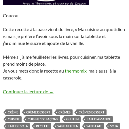
Coucou,
Cette recette à la base vient du livre, « Ma cuisine au quotidien
», mais je prèfère l’avoir sous la main sur la tablette et
j’ai diminué le sucre et ajouté de la vanille.
Même si j’aime feuilleter les livres, pour cuisiner, ma tablette
prend moins de place..
Je vous mets donc la recette au
thermomix
mais aussi à la
casserole.
Crèmes à la vanille au Thermomix ou autre
Continuer la lecture de
→
CRÈME
CRÈME DESSERT
CRÈMES
CRÈMES DESSERT
CUISINE
CUISINE 100 FAÇONS
GLUTEN
LAIT D'AMANDE
LAIT DE SOJA
RECETTE
SANS GLUTEN
SANS LAIT
SOJA