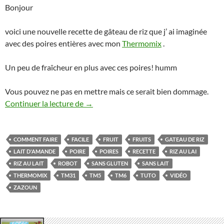
Bonjour
voici une nouvelle recette de gâteau de riz que j’ ai imaginée
avec des poires entières avec mon
Thermomix
.
Un peu de fraîcheur en plus avec ces poires! humm
Vous pouvez ne pas en mettre mais ce serait bien dommage.
Tuto du Gâteau de riz aux poires au Ther
Continuer la lecture de
→
COMMENT FAIRE
FACILE
FRUIT
FRUITS
GATEAU DE RIZ
LAIT D'AMANDE
POIRE
POIRES
RECETTE
RIZ AU LAI
RIZ AU LAIT
ROBOT
SANS GLUTEN
SANS LAIT
THERMOMIX
TM31
TM5
TM6
TUTO
VIDÉO
ZAZOUN