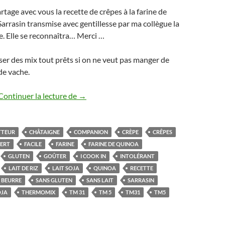
rtage avec vous la recette de crêpes à la farine de
Sarrasin transmise avec gentillesse par ma collègue la
. Elle se reconnaîtra… Merci …
liser des mix tout prêts si on ne veut pas manger de
 de vache.
Crêpes sans gluten ni lait de vache thermo
Continuer la lecture de
→
TTEUR
CHÂTAIGNE
COMPANION
CRÈPE
CRÊPES
SERT
FACILE
FARINE
FARINE DE QUINOA
GLUTEN
GOÛTER
I COOK IN
INTOLÉRANT
LAIT DE RIZ
LAIT SOJA
QUINOA
RECETTE
 BEURRE
SANS GLUTEN
SANS LAIT
SARRASIN
OJA
THERMOMIX
TM 31
TM 5
TM31
TM5