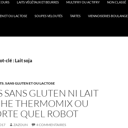
COURS
LAITS VÉGÉTAUX ET BEURRES
MULTIFRY OU ACTIFRY
NON CLASSÉ
EN ET OU LACTOSE
SOUPES VELOUTÉS
TARTES
VIENNOISERIES BOULANGE
t-clé : Lait soja
TS
,
SANS GLUTEN ET OU LACTOSE
 SANS GLUTEN NI LAIT
CHE THERMOMIX OU
ORTE QUEL ROBOT
017
ZAZOUN
4 COMMENTAIRES