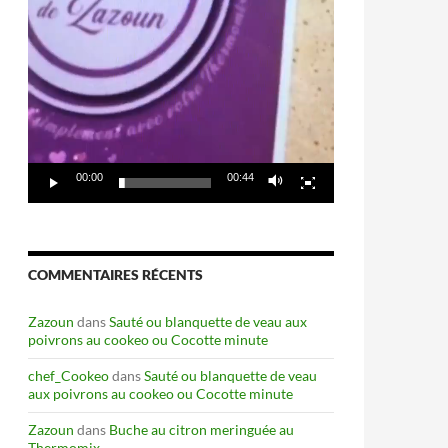
00:00
00:44
mix ou n’importe quel robot
COMMENTAIRES RÉCENTS
Zazoun
dans
Sauté ou blanquette de veau aux
poivrons au cookeo ou Cocotte minute
chef_Cookeo
dans
Sauté ou blanquette de veau
aux poivrons au cookeo ou Cocotte minute
Zazoun
dans
Buche au citron meringuée au
Thermomix