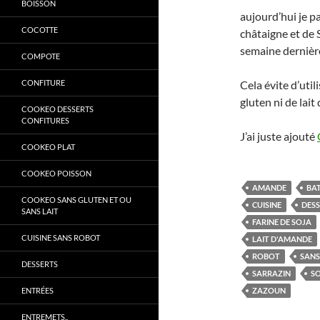
BOISSON
aujourd’hui je pa
COCOTTE
châtaigne et de 
semaine dernière
COMPOTE
CONFITURE
Cela évite d’uti
gluten ni de lait
COOKEO DESSERTS
CONFITURES
J’ai juste ajouté
COOKEO PLAT
COOKEO POISSON
AMANDE
BA
COOKEO SANS GLUTEN ET OU
CUISINE
DES
SANS LAIT
FARINE DE SOJA
CUISINE SANS ROBOT
LAIT D'AMANDE
ROBOT
SANS
DESSERTS
SARRAZIN
S
ENTRÉES
ZAZOUN
ENTREMETS..