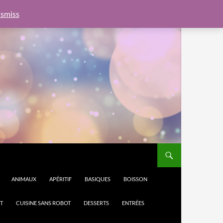
e.js?client=ca-pub-6462760326890875"
google.com, pub-
smiss
ANIMAUX
APÉRITIF
BASIQUES
BOISSON
T
CUISINE SANS ROBOT
DESSERTS
ENTRÉES