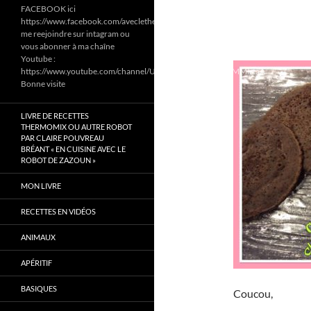
FACEBOOK ici
https://www.facebook.com/aveclethermomixetcookeodezazoun/
me reejoindre sur intagram ou
vous abonner à ma chaîne
Youtube :
https://www.youtube.com/channel/UC6Pa6dF808fmGjZ5MMlrtaA
Bonne visite
LIVRE DE RECETTES
THERMOMIX OU AUTRE ROBOT
PAR CLAIRE POUVREAU
BRÉANT « EN CUISINE AVEC LE
ROBOT DE ZAZOUN »
MON LIVRE
RECETTES EN VIDÉOS
ANIMAUX
APÉRITIF
BASIQUES
Coucou,