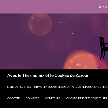
google.com, pub-6462760326890875, DIRECT, f08c47fec0942fa0
Mon l
Aller
6462760326890875, DIRECT, f08c47fec0942fa0
au
contenu
Recherche
Avec le Thermomix et le Cookeo de Zazoun
LIVRE DE RECETTES THERMOMIX OU AUTRE ROBOT PAR CLAIRE POUVREAU BRÉANT
COCOTTE
COMPOTE
CONFITURE
COOKEO DESSERTS CONFITURES