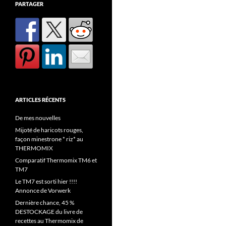
PARTAGER
ARTICLES RÉCENTS
De mes nouvelles
Mijoté de haricots rouges,
façon minestrone * riz* au
THERMOMIX
Comparatif Thermomix TM6 et
TM7
Le TM7 est sorti hier !!!!
Annonce de Vorwerk
Dernière chance, 45 %
DESTOCKAGE du livre de
recettes au Thermomix de