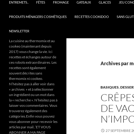
ENTREMETS..
FÊTES
FROMAGE
GATEAUX
GLACES
JEU CON
PRODUITS MÉNAGERS COSMÉTIQUES
RECETTES COOKIDOO
SANS GLUT
NEWSLETTER
La cuisine au thermomix et au
cookeo (maintenant depuis
2017) vous change la vie. Ici
recettes et échanges autour de
ces robots extraordinaires. Les
Archives par mo
recettes sont également
souvent décrites sans
thermomix ni cookeo.
N’hésitez pas à aller voir dans
BASIQUES
,
DESSER
« archives » et à sélectionner
CRÊPES
un ingrédient ou un mot dans
la « recherche ». N’hésitez pas à
DE VA
laisser vos commentaires. Vous
trouverez également des
N’IMP
catégories.Enfin vous pouvez
vous abonner pour recevoir les
articles par mail..’ET VOUS
27 SEPTEMBRE 2
ABONNER A MA PAGE