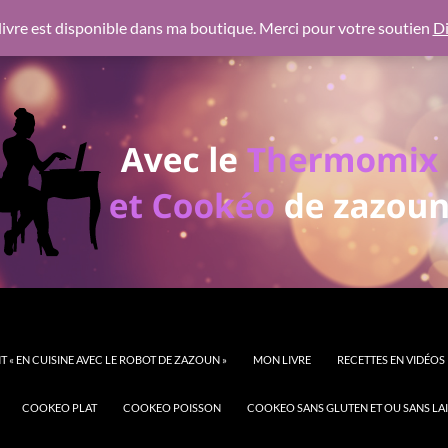
 https://pagead2.googlesyndication.com/pagead/js/adsbygoogl
ivre est disponible dans ma boutique. Merci pour votre soutien
Di
 « EN CUISINE AVEC LE ROBOT DE ZAZOUN »
MON LIVRE
RECETTES EN VIDÉOS
COOKEO PLAT
COOKEO POISSON
COOKEO SANS GLUTEN ET OU SANS LAI