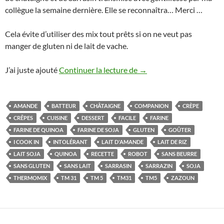
collègue la semaine dernière. Elle se reconnaîtra… Merci …
Cela évite d’utiliser des mix tout prêts si on ne veut pas
manger de gluten ni de lait de vache.
Crêpes sans gluten ni la
J’ai juste ajouté
Continuer la lecture de
→
AMANDE
BATTEUR
CHÂTAIGNE
COMPANION
CRÈPE
CRÊPES
CUISINE
DESSERT
FACILE
FARINE
FARINE DE QUINOA
FARINE DE SOJA
GLUTEN
GOÛTER
I COOK IN
INTOLÉRANT
LAIT D'AMANDE
LAIT DE RIZ
LAIT SOJA
QUINOA
RECETTE
ROBOT
SANS BEURRE
SANS GLUTEN
SANS LAIT
SARRASIN
SARRAZIN
SOJA
THERMOMIX
TM 31
TM 5
TM31
TM5
ZAZOUN