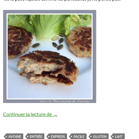
Galettes de thon Thermomix, autres robots
Continuer la lecture de
→
AVOINE
ENTRÉE
EXPRESS
FACILE
GLUTEN
LAIT