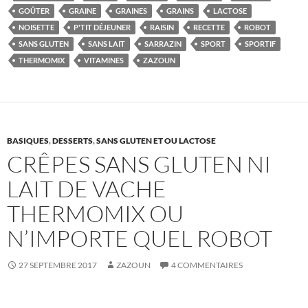
GOÛTER
GRAINE
GRAINES
GRAINS
LACTOSE
NOISETTE
P'TIT DÉJEUNER
RAISIN
RECETTE
ROBOT
SANS GLUTEN
SANS LAIT
SARRAZIN
SPORT
SPORTIF
THERMOMIX
VITAMINES
ZAZOUN
BASIQUES
,
DESSERTS
,
SANS GLUTEN ET OU LACTOSE
CRÊPES SANS GLUTEN NI
LAIT DE VACHE
THERMOMIX OU
N’IMPORTE QUEL ROBOT
27 SEPTEMBRE 2017
ZAZOUN
4 COMMENTAIRES