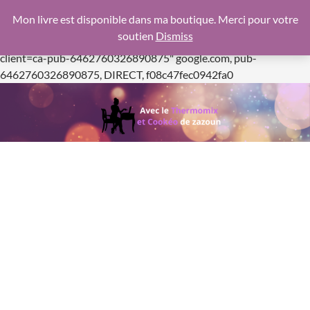
google.com, pub-6462760326890875, DIRECT,
Mon livre est disponible dans ma boutique. Merci pour votre
f08c47fec0942fa0
soutien
Dismiss
https://pagead2.googlesyndication.com/pagead/js/adsbygoogle.js
client=ca-pub-6462760326890875"
google.com, pub-
Aller
6462760326890875, DIRECT, f08c47fec0942fa0
au
contenu