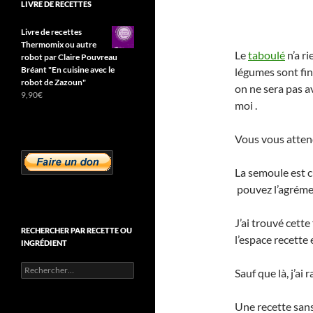
LIVRE DE RECETTES
Livre de recettes
Thermomix ou autre
Le
taboulé
n’a ri
robot par Claire Pouvreau
Bréant "En cuisine avec le
légumes sont fin
robot de Zazoun"
on ne sera pas a
9,90
€
moi .
Vous vous attend
La semoule est c
pouvez l’agrémen
J’ai trouvé cett
RECHERCHER PAR RECETTE OU
l’espace recette 
INGRÉDIENT
Rechercher :
Sauf que là, j’ai 
Une recette sans 