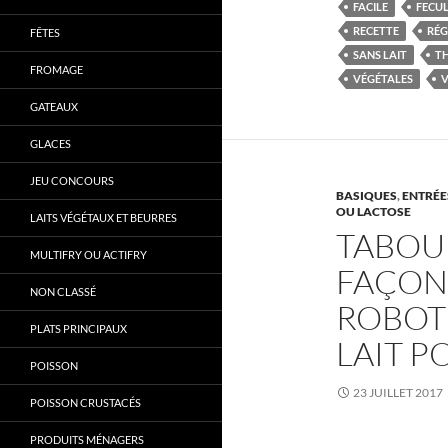
FACILE
FECU
RECETTE
RÉG
FÊTES
SANS LAIT
T
FROMAGE
VÉGÉTALES
GATEAUX
GLACES
JEU CONCOURS
BASIQUES
,
ENTRÉE
OU LACTOSE
LAITS VÉGÉTAUX ET BEURRES
TABOUL
MULTIFRY OU ACTIFRY
FAÇON
NON CLASSÉ
ROBOT 
PLATS PRINCIPAUX
LAIT P
POISSON
23 JUILLET 2017
POISSON CRUSTACÉS
PRODUITS MÉNAGERS