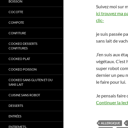
BOISSON
Suivez moi sur 
COCOTTE
ici trouvez ma p
clic-
COMPOTE
CONFITURE
je suis passée p
sans lait de vach
COOKEO DESSERTS
CONFITURES
J’en suis aux ét
COOKEO PLAT
végétaux. C’est
super robot comm
COOKEO POISSON
dernier un peu m
COOKEO SANS GLUTEN ET OU
le faire pour lui.
SANS LAIT
Je pensais faire
CUISINE SANS ROBOT
Continuer la lec
DESSERTS
ENTRÉES
ALLERGIQUE
ENTREMETS..