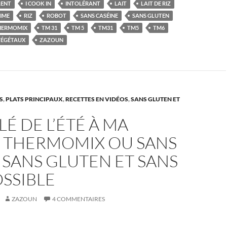
LENT
I COOK IN
INTOLÉRANT
LAIT
LAIT DE RIZ
IME
RIZ
ROBOT
SANS CASÉINE
SANS GLUTEN
HERMOMIX
TM 31
TM 5
TM31
TM5
TM6
VÉGÉTAUX
ZAZOUN
S
,
PLATS PRINCIPAUX
,
RECETTES EN VIDÉOS
,
SANS GLUTEN ET
É DE L’ÉTÉ À MA
 THERMOMIX OU SANS
SANS GLUTEN ET SANS
OSSIBLE
ZAZOUN
4 COMMENTAIRES