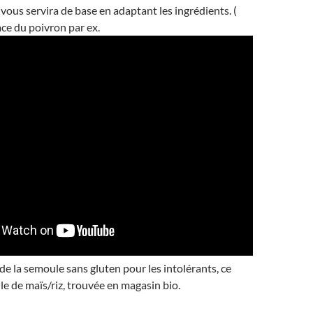
i vous servira de base en adaptant les ingrédients. (
ace du poivron par ex.
 de la semoule sans gluten pour les intolérants, ce
le de maïs/riz, trouvée en magasin bio.