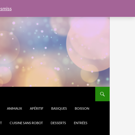
e.js?client=ca-pub-6462760326890875"
google.com, pub-
smiss
ANIMAUX
APÉRITIF
BASIQUES
BOISSON
T
CUISINE SANS ROBOT
DESSERTS
ENTRÉES