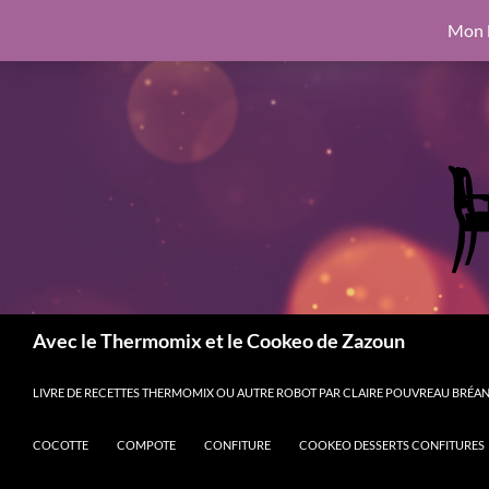
google.com, pub-6462760326890875, DIRECT, f08c47fec0942fa0
Mon l
Aller
6462760326890875, DIRECT, f08c47fec0942fa0
au
contenu
Recherche
Avec le Thermomix et le Cookeo de Zazoun
LIVRE DE RECETTES THERMOMIX OU AUTRE ROBOT PAR CLAIRE POUVREAU BRÉANT
COCOTTE
COMPOTE
CONFITURE
COOKEO DESSERTS CONFITURES