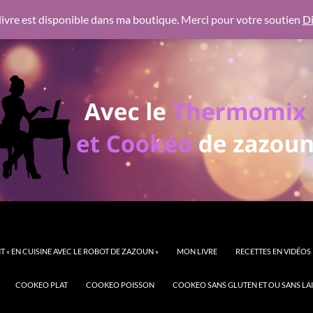
 https://pagead2.googlesyndication.com/pagead/js/adsbygoogl
ivre est disponible dans ma boutique. Merci pour votre soutien
Di
 « EN CUISINE AVEC LE ROBOT DE ZAZOUN »
MON LIVRE
RECETTES EN VIDÉOS
COOKEO PLAT
COOKEO POISSON
COOKEO SANS GLUTEN ET OU SANS LAI