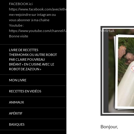
FACEBOOK ici
https://www.facebook.com/aveclethermomixetcookeodezazoun/
me reejoindre sur intagram ou
vous abonner à ma chaîne
Youtube :
https://www.youtube.com/channel/UC6Pa6dF808fmGjZ5MMlrtaA
Bonne visite
LIVRE DE RECETTES
THERMOMIX OU AUTRE ROBOT
PAR CLAIRE POUVREAU
BRÉANT « EN CUISINE AVEC LE
ROBOT DE ZAZOUN »
MON LIVRE
RECETTES EN VIDÉOS
ANIMAUX
APÉRITIF
BASIQUES
Bonjour,