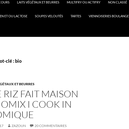
COURS
LAITS VÉGÉTAUX ET BEURRES
MULTIFRY OU ACTIFRY
NON CLASSÉ
EN ET OU LACTOSE
SOUPES VELOUTÉS
TARTES
VIENNOISERIES BOULANGE
t-clé : bio
ÉGÉTAUX ET BEURRES
E RIZ FAIT MAISON
OMIX I COOK IN
OMIQUE
17
ZAZOUN
20 COMMENTAIRES