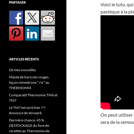
PARTAGER
Voici le tuto, qu
pastèque à la pl
ARTICLES RÉCENTS
De mes nouvelles
Mijoté de haricots rouges,
façon minestrone * riz* au
THERMOMIX
Comparatif Thermomix TM6 et
TM7
Le TM7 est sorti hier !!!!
Annonce de Vorwerk
On peut utiliser
Dernière chance, 45 %
sera de la semou
DESTOCKAGE du livre de
recettes au Thermomix de