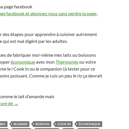
ma page facebook
age facebook et abonnez vous sans perdre la page-
ar des étapes pour apprendre à cuisiner autrement
e qui est mal digéré par les adultes.
apes de fabriquer moi-même mes laits ou boissons
 hyper
économique
avec mon
Thermomix
ou votre
e le i Cook in ou le companion (à tester pour ce
oins puissant. Comme je cuis un peu le riz ça devrait
 comme le lait d’amande mais
Lait de riz Fait maison Thermomix i Cook in économique
ture de
→
BIO
BLENDER
BOISSON
COOK IN
ÉCONOMIQUE