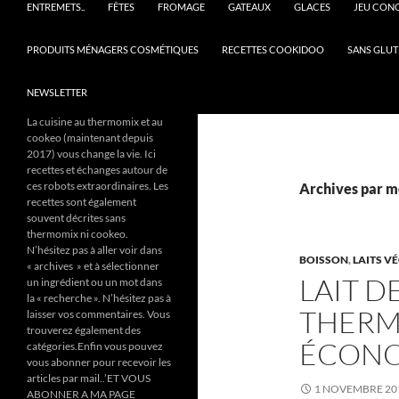
ENTREMETS..
FÊTES
FROMAGE
GATEAUX
GLACES
JEU CON
PRODUITS MÉNAGERS COSMÉTIQUES
RECETTES COOKIDOO
SANS GLUT
NEWSLETTER
La cuisine au thermomix et au
cookeo (maintenant depuis
2017) vous change la vie. Ici
recettes et échanges autour de
ces robots extraordinaires. Les
Archives par mo
recettes sont également
souvent décrites sans
thermomix ni cookeo.
N’hésitez pas à aller voir dans
BOISSON
,
LAITS V
« archives » et à sélectionner
LAIT D
un ingrédient ou un mot dans
la « recherche ». N’hésitez pas à
THERM
laisser vos commentaires. Vous
trouverez également des
ÉCON
catégories.Enfin vous pouvez
vous abonner pour recevoir les
articles par mail..’ET VOUS
1 NOVEMBRE 20
ABONNER A MA PAGE