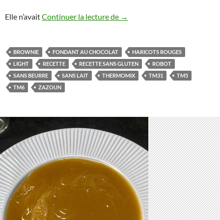
Fondant au chocolat et haric
Elle n’avait
Continuer la lecture de
→
BROWNIE
FONDANT AU CHOCOLAT
HARICOTS ROUGES
LIGHT
RECETTE
RECETTE SANS GLUTEN
ROBOT
SANS BEURRE
SANS LAIT
THERMOMIX
TM31
TM5
TM6
ZAZOUN