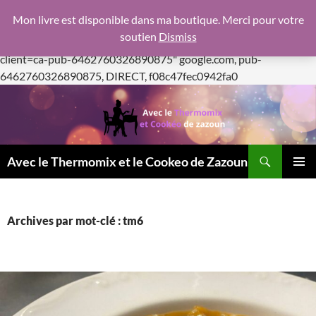
google.com, pub-6462760326890875, DIRECT,
Mon livre est disponible dans ma boutique. Merci pour votre
f08c47fec0942fa0
soutien
Dismiss
https://pagead2.googlesyndication.com/pagead/js/adsbygoogle.js
client=ca-pub-6462760326890875"
google.com, pub-
Aller
6462760326890875, DIRECT, f08c47fec0942fa0
au
contenu
Recherche
Avec le Thermomix et le Cookeo de Zazoun
MENU
PRINCI
Archives par mot-clé : tm6