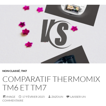
NON CLASSÉ
,
TM7
COMPARATIF THERMOMIX
TM6 ET TM7
IMAGE
17 FÉVRIER 2025
ZAZOUN
LAISSER UN
COMMENTAIRE