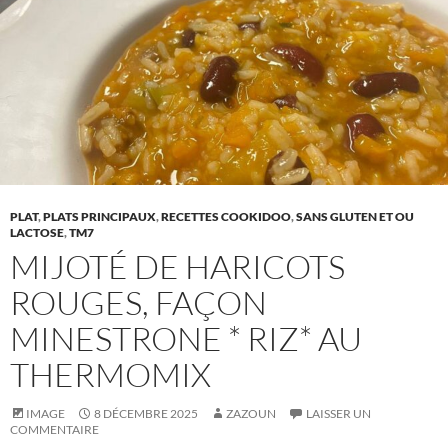
PLAT
,
PLATS PRINCIPAUX
,
RECETTES COOKIDOO
,
SANS GLUTEN ET OU
LACTOSE
,
TM7
MIJOTÉ DE HARICOTS
ROUGES, FAÇON
MINESTRONE * RIZ* AU
THERMOMIX
IMAGE
8 DÉCEMBRE 2025
ZAZOUN
LAISSER UN
COMMENTAIRE