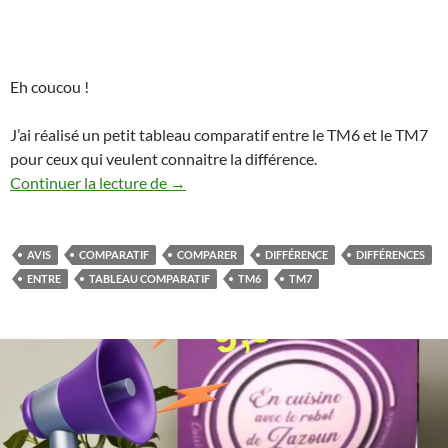
Eh coucou !
J’ai réalisé un petit tableau comparatif entre le TM6 et le TM7
pour ceux qui veulent connaitre la différence.
Comparatif Thermomix TM6 et TM7
Continuer la lecture de
→
AVIS
COMPARATIF
COMPARER
DIFFÉRENCE
DIFFÉRENCES
ENTRE
TABLEAU COMPARATIF
TM6
TM7