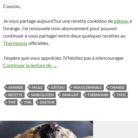
Coucou,
Je vous partage aujourd’hui une recette cookidoo de
gâteau
à
l’orange. J’ai renouvelé mon abonnement pour pouvoir
continuer à vous partager entre deux quelques recettes au
Thermomix
officielles.
J’espère que vous appréciez. N’hésitez pas à m’encourager
Gateau à l’orange et amande Thermomix
Continuer la lecture de
→
AMANDE
FACILE
GÂTEAU
MOULE DEMARLE
ORANGE
RECETTE
SANS GLUTEN
SANS LAIT
THERMOMIX
TM31
TM5
TM6
ZAZOUN