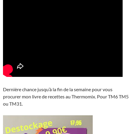
Dernière chance jusqu’à la fin de la semaine pour vous
procurer mon livre de recettes au Thermomix. Pour TM6 TM5
ou TM31.