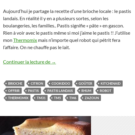
Aujourd’hui je partage la recette d’une brioche locale : le pastis
landais. En réalité il y en a plusieurs sortes, selon les
boulangeries, les familles.. Pastis signifie « pâte » en gascon.
Rien à voir avec le pastis même si moi j’aime le pastis !! J’utilise
mon
Thermomix
mais n’importe quel robot qui pétrit fera
l’affaire. On ne chauffe pas le lait.
Pastis landais – brioche- au thermomix o
Continuer la lecture de
→
BRIOCHE
CITRON
COOKIDOO
GOÛTER
KITCHENAID
OFFRIR
PASTIS
PASTIS LANDAIS
RHUM
ROBOT
THERMOMIX
TM31
TM5
TM6
ZAZOUN