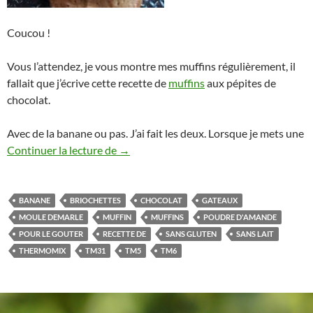
Coucou !
Vous l’attendez, je vous montre mes muffins régulièrement, il
fallait que j’écrive cette recette de
muffins
aux pépites de
chocolat.
Avec de la banane ou pas. J’ai fait les deux. Lorsque je mets une
Muffins aux pépites de chocolat et banan
Continuer la lecture de
→
BANANE
BRIOCHETTES
CHOCOLAT
GATEAUX
MOULE DEMARLE
MUFFIN
MUFFINS
POUDRE D'AMANDE
POUR LE GOUTER
RECETTE DE
SANS GLUTEN
SANS LAIT
THERMOMIX
TM31
TM5
TM6