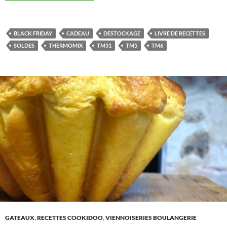
BLACK FRIDAY
CADEAU
DESTOCKAGE
LIVRE DE RECETTES
SOLDES
THERMOMIX
TM31
TM5
TM6
GATEAUX
,
RECETTES COOKIDOO
,
VIENNOISERIES BOULANGERIE