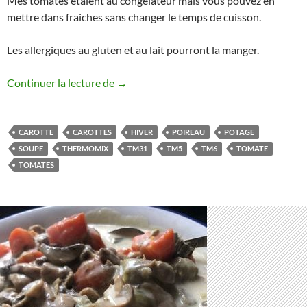
Mes tomates étaient au congélateur mais vous pouvez en
mettre dans fraiches sans changer le temps de cuisson.
Les allergiques au gluten et au lait pourront la manger.
Soupe de légumes à la tomate au Therm
Continuer la lecture de
→
CAROTTE
CAROTTES
HIVER
POIREAU
POTAGE
SOUPE
THERMOMIX
TM31
TM5
TM6
TOMATE
TOMATES