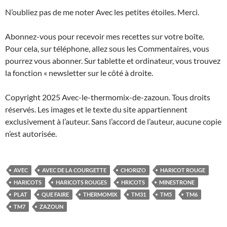
N’oubliez pas de me noter Avec les petites étoiles. Merci.
Abonnez-vous pour recevoir mes recettes sur votre boîte.
Pour cela, sur téléphone, allez sous les Commentaires, vous
pourrez vous abonner. Sur tablette et ordinateur, vous trouvez
la fonction « newsletter sur le côté à droite.
Copyright 2025 Avec-le-thermomix-de-zazoun. Tous droits
réservés. Les images et le texte du site appartiennent
exclusivement à l’auteur. Sans l’accord de l’auteur, aucune copie
n’est autorisée.
AVEC
AVEC DE LA COURGETTE
CHORIZO
HARICOT ROUGE
HARICOTS
HARICOTS ROUGES
HRICOTS
MINESTRONE
PLAT
QUE FAIRE
THERMOMIX
TM31
TM5
TM6
TM7
ZAZOUN