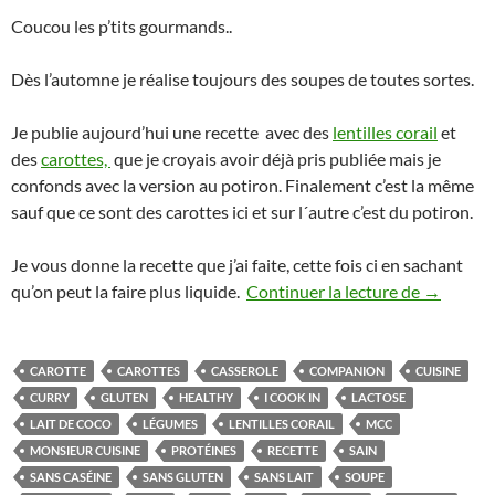
Coucou les p’tits gourmands..
Dès l’automne je réalise toujours des soupes de toutes sortes.
Je publie aujourd’hui une recette avec des
lentilles corail
et
des
carottes,
que je croyais avoir déjà pris publiée mais je
confonds avec la version au potiron. Finalement c’est la même
sauf que ce sont des carottes ici et sur l´autre c’est du potiron.
Je vous donne la recette que j’ai faite, cette fois ci en sachant
Velouté d
qu’on peut la faire plus liquide.
Continuer la lecture de
→
CAROTTE
CAROTTES
CASSEROLE
COMPANION
CUISINE
CURRY
GLUTEN
HEALTHY
I COOK IN
LACTOSE
LAIT DE COCO
LÉGUMES
LENTILLES CORAIL
MCC
MONSIEUR CUISINE
PROTÉINES
RECETTE
SAIN
SANS CASÉINE
SANS GLUTEN
SANS LAIT
SOUPE