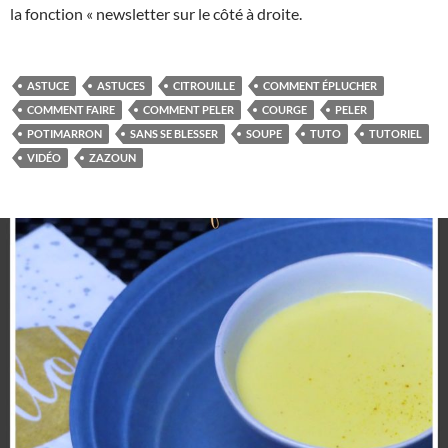
la fonction « newsletter sur le côté à droite.
ASTUCE
ASTUCES
CITROUILLE
COMMENT ÉPLUCHER
COMMENT FAIRE
COMMENT PELER
COURGE
PELER
POTIMARRON
SANS SE BLESSER
SOUPE
TUTO
TUTORIEL
VIDÉO
ZAZOUN