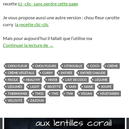
recette
ici -clic- sans perdre cette page
Je vous propose aussi une autre version : chou fleur carotte
curry
la recette clic-clic
Mais pour aujourd’hui il fallait que l’utilise ma
Velouté de chou fleur à la citrouille au
Continuer la lecture de
→
CHOU FLEUR
CHOU FLEURS
CITROUILLE
COCO
CRÈME
CRÈME VÉGÉTALE
CURRY
ENTRÉE
ENTRÉE CHAUDE
FACILE
HEALTHY
HIVER
LAIT DE COCO
LÉGUME
LÉGUMES
LIGHT
RECETTE
SAIN
SAINE
SOUPE
THERMOMIX
TM31
TM5
TM6
VEGAN
VÉGÉTARIEN
VELOUTÉ
ZAZOUN