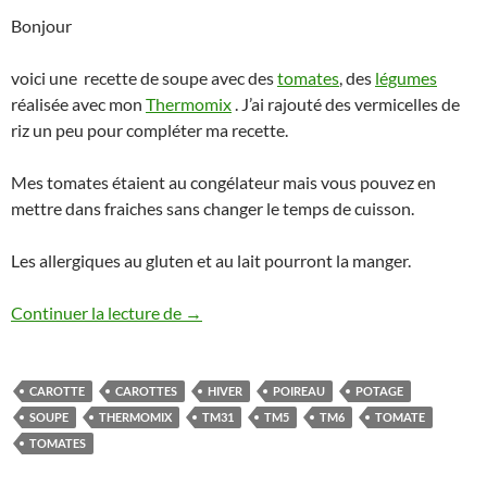
Bonjour
voici une recette de soupe avec des
tomates
, des
légumes
réalisée avec mon
Thermomix
. J’ai rajouté des vermicelles de
riz un peu pour compléter ma recette.
Mes tomates étaient au congélateur mais vous pouvez en
mettre dans fraiches sans changer le temps de cuisson.
Les allergiques au gluten et au lait pourront la manger.
Soupe de légumes à la tomate au Therm
Continuer la lecture de
→
CAROTTE
CAROTTES
HIVER
POIREAU
POTAGE
SOUPE
THERMOMIX
TM31
TM5
TM6
TOMATE
TOMATES