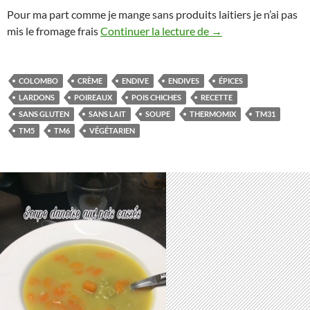
Pour ma part comme je mange sans produits laitiers je n’ai pas
Crème d’endives au
mis le fromage frais
Continuer la lecture de
→
COLOMBO
CRÈME
ENDIVE
ENDIVES
ÉPICES
LARDONS
POIREAUX
POIS CHICHES
RECETTE
SANS GLUTEN
SANS LAIT
SOUPE
THERMOMIX
TM31
TM5
TM6
VÉGÉTARIEN