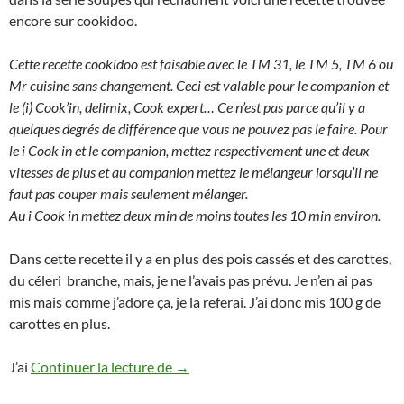
encore sur cookidoo.
Cette recette cookidoo est faisable avec le TM 31, le TM 5, TM 6 ou
Mr cuisine sans changement. Ceci est valable pour le companion et
le (i) Cook’in, delimix, Cook expert… Ce n’est pas parce qu’il y a
quelques degrés de différence que vous ne pouvez pas le faire. Pour
le i Cook in et le companion, mettez respectivement une et deux
vitesses de plus et au companion mettez le mélangeur lorsqu’il ne
faut pas couper mais seulement mélanger.
Au i Cook in mettez deux min de moins toutes les 10 min environ.
Dans cette recette il y a en plus des pois cassés et des carottes,
du céleri branche, mais, je ne l’avais pas prévu. Je n’en ai pas
mis mais comme j’adore ça, je la referai. J’ai donc mis 100 g de
carottes en plus.
Soupe danoise aux pois cassés au The
J’ai
Continuer la lecture de
→