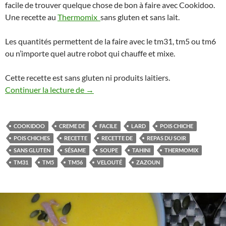
facile de trouver quelque chose de bon à faire avec Cookidoo.
Une recette au
Thermomix
sans gluten et sans lait.
Les quantités permettent de la faire avec le tm31, tm5 ou tm6
ou n’importe quel autre robot qui chauffe et mixe.
Cette recette est sans gluten ni produits laitiers.
Crème de pois chiches au lard recette 
Continuer la lecture de
→
COOKIDOO
CREME DE
FACILE
LARD
POIS CHICHE
POIS CHICHES
RECETTE
RECETTE DE
REPAS DU SOIR
SANS GLUTEN
SÉSAME
SOUPE
TAHINI
THERMOMIX
TM31
TM5
TM56
VELOUTÉ
ZAZOUN