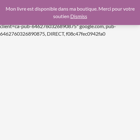
google.com, pub-6462760326890875, DIRECT,
Mon livre est disponible dans ma boutique. Merci pour votre
f08c47fec0942fa0
soutien
Dismiss
https://pagead2.googlesyndication.com/pagead/js/adsbygoogle.js
client=ca-pub-6462760326890875"
google.com, pub-
Aller
6462760326890875, DIRECT, f08c47fec0942fa0
au
contenu