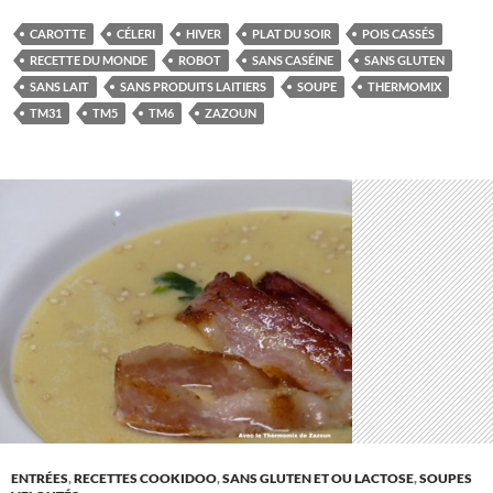
CAROTTE
CÉLERI
HIVER
PLAT DU SOIR
POIS CASSÉS
RECETTE DU MONDE
ROBOT
SANS CASÉINE
SANS GLUTEN
SANS LAIT
SANS PRODUITS LAITIERS
SOUPE
THERMOMIX
TM31
TM5
TM6
ZAZOUN
ENTRÉES
,
RECETTES COOKIDOO
,
SANS GLUTEN ET OU LACTOSE
,
SOUPES