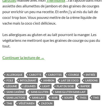
carottes
réalisée avec mon
Thermomix
. J’ai rajouté dans mon
assiette des allumettes de jambon et des graines de courges
pour enrichir un peu ma recette. Et enfin j’y ai mis du lait de
coco! trop bon. Vous pouvez mettre de la crème liquide de
vache mais la coco c’est délicieux.
Les allergiques au gluten et au lait pourront la manger. Les
végétariens ne mettront que les graines de courge ou pas du
tout.
Soupe de patate douce et carotte au ja
Continuer la lecture de
→
ALLERGIQUE
CAROTTE
CAROTTES
COURGE
ENTRÉE
FCILE
INTOLÉRANT
JAMBON
LAIT DE COCO
LARDONS
LÉGUME
LÉGUMES
LIGHT
PLAT DU SOIR
RAPIDE
SANS CASÉINE
SANS GLUTEN
SANS GLUTEN SANS LAIT
SANS LACTOSE
SANS LAIT
SOIR
SOUPE
TM31
TM5
TM6
VÉGÉTARIEN
ZAZOUN