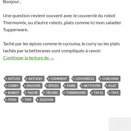
Bonjour ,
Une question revient souvent avec le couvercle du robot
Thermomix, ou d’autre robots, plats comme ici mon saladier
Tupperware.
Taché par les épices comme le curcuma, le curry ou les plats
tachés par la betteraves sont compliqués à ravoir.
Mon plat ou le couvercle de mon robot Th
Continuer la lecture de
→
ASTUCE
ASTUCES
COMMENT
COUVERCLE
CURCUMA
CURRY
ENLEVER
ÉPICES
FAIRE
NETTOYER
PLAT
ROBOT
TACHÉ
TÂCHES
THERMOMIX
TM 31
TM 5
TM31
TM5
ZAZOUN