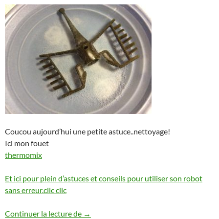
Coucou aujourd’hui une petite astuce..nettoyage!
Ici mon fouet
thermomix
Et ici pour plein d’astuces et conseils pour utiliser son robot
sans erreur.clic clic
Nettoyer désincruster son fouet ou cou
Continuer la lecture de
→