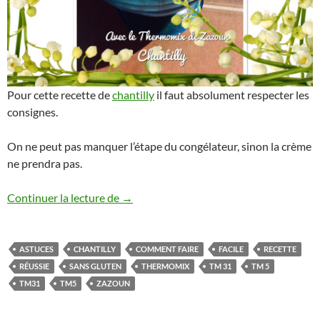
Pour cette recette de
chantilly
il faut absolument respecter les
consignes.
On ne peut pas manquer l’étape du congélateur, sinon la crème
ne prendra pas.
Chantilly Thermomix réussie à coup sûr!!
Continuer la lecture de
→
ASTUCES
CHANTILLY
COMMENT FAIRE
FACILE
RECETTE
RÉUSSIE
SANS GLUTEN
THERMOMIX
TM 31
TM 5
TM31
TM5
ZAZOUN