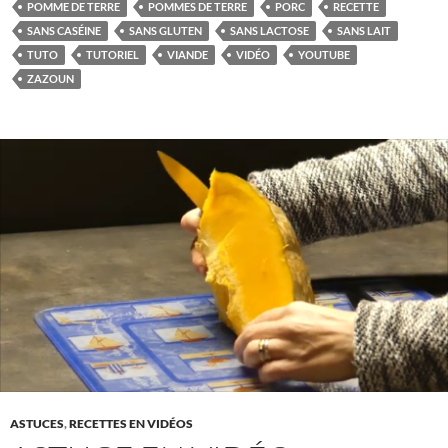
POMME DE TERRE
POMMES DE TERRE
PORC
RECETTE
SANS CASÉINE
SANS GLUTEN
SANS LACTOSE
SANS LAIT
TUTO
TUTORIEL
VIANDE
VIDÉO
YOUTUBE
ZAZOUN
ASTUCES
,
RECETTES EN VIDÉOS