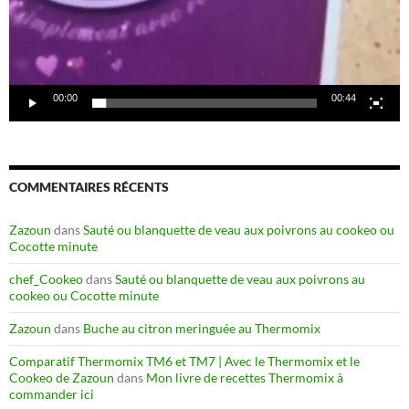
00:00
00:44
COMMENTAIRES RÉCENTS
Zazoun
dans
Sauté ou blanquette de veau aux poivrons au cookeo ou
Cocotte minute
chef_Cookeo
dans
Sauté ou blanquette de veau aux poivrons au
cookeo ou Cocotte minute
Zazoun
dans
Buche au citron meringuée au Thermomix
Comparatif Thermomix TM6 et TM7 | Avec le Thermomix et le
Cookeo de Zazoun
dans
Mon livre de recettes Thermomix à
commander ici