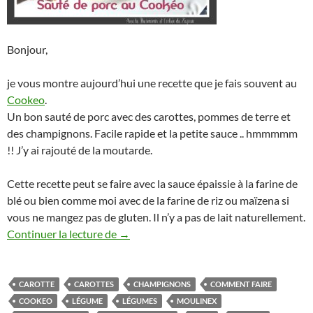
Bonjour,
je vous montre aujourd’hui une recette que je fais souvent au
Cookeo
.
Un bon sauté de porc avec des carottes, pommes de terre et
des champignons. Facile rapide et la petite sauce .. hmmmmm
!! J’y ai rajouté de la moutarde.
Cette recette peut se faire avec la sauce épaissie à la farine de
blé ou bien comme moi avec de la farine de riz ou maïzena si
vous ne mangez pas de gluten. Il n’y a pas de lait naturellement.
Sauté de porc et ses légumes sauce mout
Continuer la lecture de
→
CAROTTE
CAROTTES
CHAMPIGNONS
COMMENT FAIRE
COOKEO
LÉGUME
LÉGUMES
MOULINEX