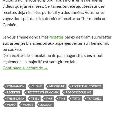
vidéos que j’ai réalisées. Certaines ont été ajoutées sur des
recettes déjà réalisées parfois il y a des années. Vous ne les
voyez donc pas dans les dernières recette au Thermomix ou
Cookéo.
Je vous amène donc à mes
recettes
par ex de tiramisu, recettes
aux asperges blanches ou aux asperges vertes au Thermomix
ou cookeo.
Des recettes de chocolat ou de pain baguettes sans robot
également. La majorité est sans gluten lait.
Mes dernières recettes au Thermomix et
Continuer la lecture de
→
COMPANION
CUISINE
MR CUISINE
RECETTE AU COOKEO
RECETTES
RECETTES THERMOMIX
ROBOT DE CUISINE
THERMOMIX
TM31
TM5
TM6
TUTO
TUTORIEL
VIDÉO
VIDÉOS
ZAZOUN