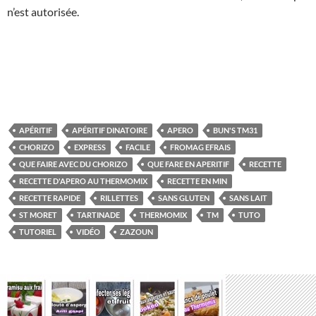
n’est autorisée.
APÉRITIF
APÉRITIF DINATOIRE
APERO
BUN'S TM31
CHORIZO
EXPRESS
FACILE
FROMAG EFRAIS
QUE FAIRE AVEC DU CHORIZO
QUE FARE EN APERITIF
RECETTE
RECETTE D'APERO AU THERMOMIX
RECETTE EN MIN
RECETTE RAPIDE
RILLETTES
SANS GLUTEN
SANS LAIT
ST MORET
TARTINADE
THERMOMIX
TM
TUTO
TUTORIEL
VIDÉO
ZAZOUN