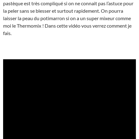
pastèque est très compliqué si on ne connait pas l’astuce pour
la peler sans se blesser et surtout rapidement. On pourra
laisser la peau du potimarron si on a un super mixeur comme
moi le Thermomix ! Dans cette vidéo vous verrez comment je
fais.