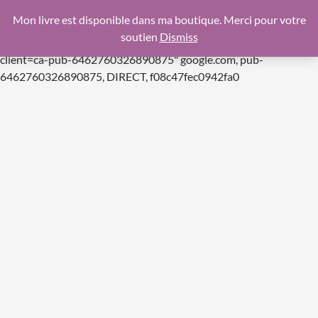
google.com, pub-6462760326890875, DIRECT,
Mon livre est disponible dans ma boutique. Merci pour votre
f08c47fec0942fa0
soutien
Dismiss
https://pagead2.googlesyndication.com/pagead/js/adsbygoogle.js
client=ca-pub-6462760326890875"
google.com, pub-
Aller
6462760326890875, DIRECT, f08c47fec0942fa0
au
contenu