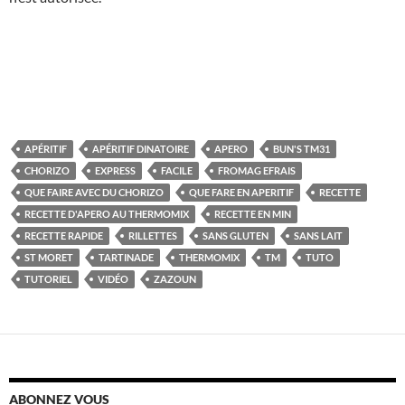
APÉRITIF
APÉRITIF DINATOIRE
APERO
BUN'S TM31
CHORIZO
EXPRESS
FACILE
FROMAG EFRAIS
QUE FAIRE AVEC DU CHORIZO
QUE FARE EN APERITIF
RECETTE
RECETTE D'APERO AU THERMOMIX
RECETTE EN MIN
RECETTE RAPIDE
RILLETTES
SANS GLUTEN
SANS LAIT
ST MORET
TARTINADE
THERMOMIX
TM
TUTO
TUTORIEL
VIDÉO
ZAZOUN
ABONNEZ VOUS