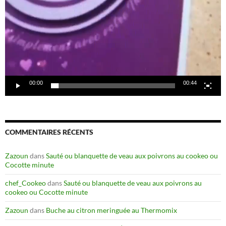
00:00
00:44
COMMENTAIRES RÉCENTS
Zazoun
dans
Sauté ou blanquette de veau aux poivrons au cookeo ou
Cocotte minute
chef_Cookeo
dans
Sauté ou blanquette de veau aux poivrons au
cookeo ou Cocotte minute
Zazoun
dans
Buche au citron meringuée au Thermomix