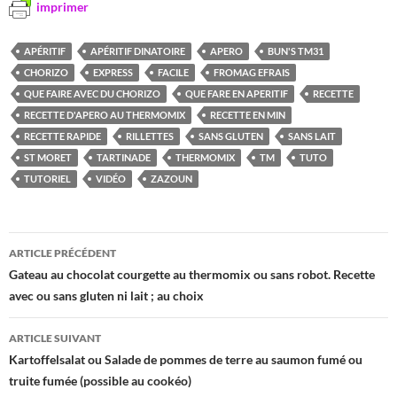
imprimer
APÉRITIF
APÉRITIF DINATOIRE
APERO
BUN'S TM31
CHORIZO
EXPRESS
FACILE
FROMAG EFRAIS
QUE FAIRE AVEC DU CHORIZO
QUE FARE EN APERITIF
RECETTE
RECETTE D'APERO AU THERMOMIX
RECETTE EN MIN
RECETTE RAPIDE
RILLETTES
SANS GLUTEN
SANS LAIT
ST MORET
TARTINADE
THERMOMIX
TM
TUTO
TUTORIEL
VIDÉO
ZAZOUN
Navigation
ARTICLE PRÉCÉDENT
des
Gateau au chocolat courgette au thermomix ou sans robot. Recette
avec ou sans gluten ni lait ; au choix
articles
ARTICLE SUIVANT
Kartoffelsalat ou Salade de pommes de terre au saumon fumé ou
truite fumée (possible au cookéo)