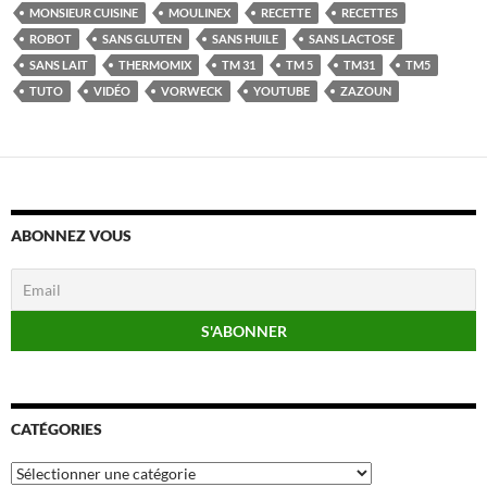
MONSIEUR CUISINE
MOULINEX
RECETTE
RECETTES
ROBOT
SANS GLUTEN
SANS HUILE
SANS LACTOSE
SANS LAIT
THERMOMIX
TM 31
TM 5
TM31
TM5
TUTO
VIDÉO
VORWECK
YOUTUBE
ZAZOUN
ABONNEZ VOUS
CATÉGORIES
Catégories