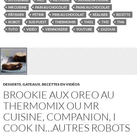
MR CUISINE
PAIN AU CHOCOLAT
PAINS AU CHOCOLAT
PÂTISSIER
PÉTRIR
PINS AU CHOCOLAT
RÉALISER
RECETTE
ROBOT
SUD PUEST
THERMOMIX
TM31
TM5
TM6
TUTO
VIDÉO
VIENNOISERIE
YOUTUBE
ZAZOUN
DESSERTS
,
GATEAUX
,
RECETTES EN VIDÉOS
BROOKIE AUX OREO AU
THERMOMIX OU MR
CUISINE, COMPANION, I
COOK IN…AUTRES ROBOTS