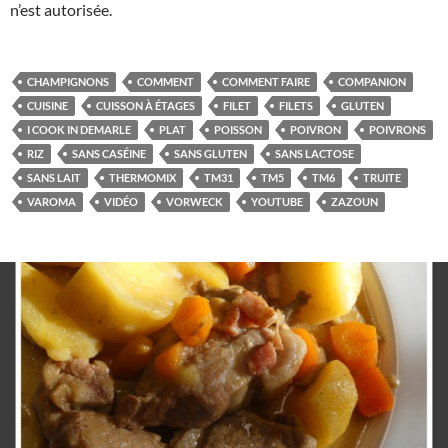
n’est autorisée.
CHAMPIGNONS
COMMENT
COMMENT FAIRE
COMPANION
CUISINE
CUISSON À ÉTAGES
FILET
FILETS
GLUTEN
I COOK IN DEMARLE
PLAT
POISSON
POIVRON
POIVRONS
RIZ
SANS CASÉINE
SANS GLUTEN
SANS LACTOSE
SANS LAIT
THERMOMIX
TM31
TM5
TM6
TRUITE
VAROMA
VIDÉO
VORWECK
YOUTUBE
ZAZOUN