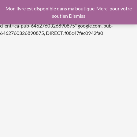
google.com, pub-6462760326890875, DIRECT,
Mon livre est disponible dans ma boutique. Merci pour votre
f08c47fec0942fa0
soutien
Dismiss
https://pagead2.googlesyndication.com/pagead/js/adsbygoogle.js
client=ca-pub-6462760326890875"
google.com, pub-
Aller
6462760326890875, DIRECT, f08c47fec0942fa0
au
contenu