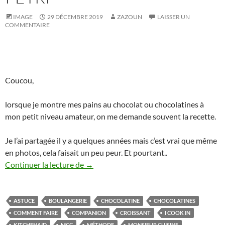
IMAGE
29 DÉCEMBRE 2019
ZAZOUN
LAISSER UN
COMMENTAIRE
Coucou,
lorsque je montre mes pains au chocolat ou chocolatines à
mon petit niveau amateur, on me demande souvent la recette.
Je l’ai partagée il y a quelques années mais c’est vrai que même
en photos, cela faisait un peu peur. Et pourtant..
Pains au chocolat ou chocolatines. Tutori
Continuer la lecture de
→
ASTUCE
BOULANGERIE
CHOCOLATINE
CHOCOLATINES
COMMENT FAIRE
COMPANION
CROISSANT
I COOK IN
KITCHENAID
MCC
MÉTHODE
MONSIEUR CUISINE