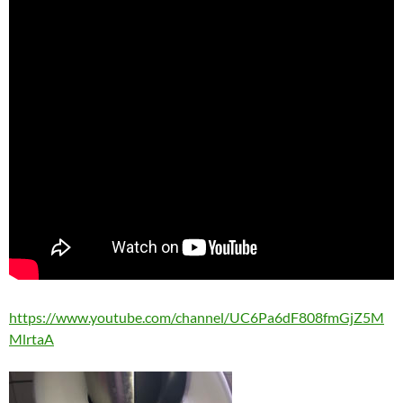
https://www.youtube.com/channel/UC6Pa6dF808fmGjZ5M
MlrtaA