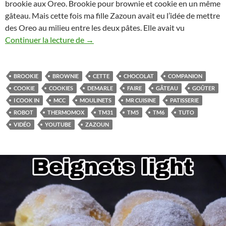
brookie aux Oreo. Brookie pour brownie et cookie en un même
gâteau. Mais cette fois ma fille Zazoun avait eu l’idée de mettre
des Oreo au milieu entre les deux pâtes. Elle avait vu
Brookie aux Oreo au Thermomix ou Mr cu
Continuer la lecture de
→
BROOKIE
BROWNIE
CETTE
CHOCOLAT
COMPANION
COOKIE
COOKIES
DEMARLE
FAIRE
GÂTEAU
GOÛTER
I COOK IN
MCC
MOULINETS
MR CUISINE
PATISSERIE
ROBOT
THERMOMOX
TM31
TM5
TM6
TUTO
VIDÉO
YOUTUBE
ZAZOUN