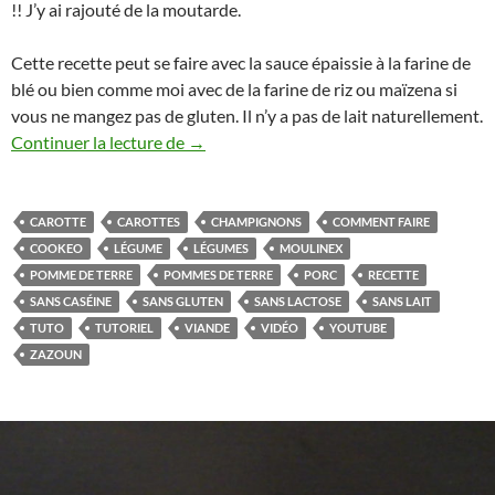
!! J’y ai rajouté de la moutarde.
Cette recette peut se faire avec la sauce épaissie à la farine de
blé ou bien comme moi avec de la farine de riz ou maïzena si
vous ne mangez pas de gluten. Il n’y a pas de lait naturellement.
Sauté de porc et ses légumes sauce mout
Continuer la lecture de
→
CAROTTE
CAROTTES
CHAMPIGNONS
COMMENT FAIRE
COOKEO
LÉGUME
LÉGUMES
MOULINEX
POMME DE TERRE
POMMES DE TERRE
PORC
RECETTE
SANS CASÉINE
SANS GLUTEN
SANS LACTOSE
SANS LAIT
TUTO
TUTORIEL
VIANDE
VIDÉO
YOUTUBE
ZAZOUN