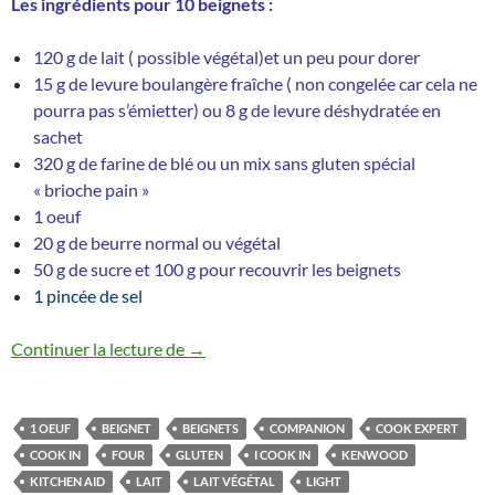
Les ingrédients pour 10 beignets :
120 g de lait ( possible végétal)et un peu pour dorer
15 g de levure boulangère fraîche ( non congelée car cela ne
pourra pas s’émietter) ou 8 g de levure déshydratée en
sachet
320 g de farine de blé ou un mix sans gluten spécial
« brioche pain »
1 oeuf
20 g de beurre normal ou végétal
50 g de sucre et 100 g pour recouvrir les beignets
1 pincée de sel
Beignets au four sans huile, recette du
Continuer la lecture de
→
1 OEUF
BEIGNET
BEIGNETS
COMPANION
COOK EXPERT
COOK IN
FOUR
GLUTEN
I COOK IN
KENWOOD
KITCHEN AID
LAIT
LAIT VÉGÉTAL
LIGHT