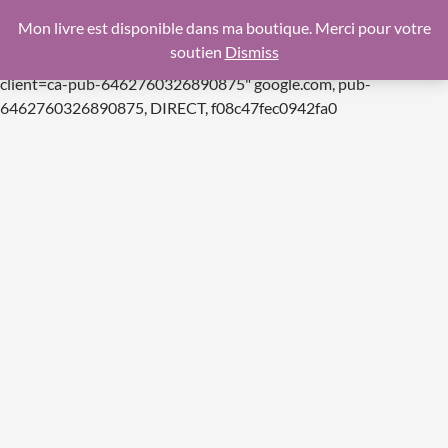
google.com, pub-6462760326890875, DIRECT,
Mon livre est disponible dans ma boutique. Merci pour votre
f08c47fec0942fa0
soutien
Dismiss
https://pagead2.googlesyndication.com/pagead/js/adsbygoogle.js
client=ca-pub-6462760326890875"
google.com, pub-
Aller
6462760326890875, DIRECT, f08c47fec0942fa0
au
contenu