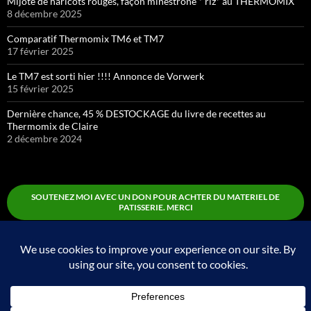
Mijoté de haricots rouges, façon minestrone * riz* au THERMOMIX
8 décembre 2025
Comparatif Thermomix TM6 et TM7
17 février 2025
Le TM7 est sorti hier !!!! Annonce de Vorwerk
15 février 2025
Dernière chance, 45 % DESTOCKAGE du livre de recettes au
Thermomix de Claire
2 décembre 2024
SOUTENEZ MOI AVEC UN DON POUR ACHTER DU MATERIEL DE
PATISSERIE. MERCI
Boutique
Fièrement propulsé par WordPress