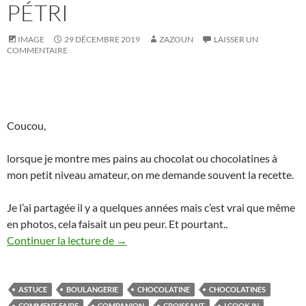
PÉTRI
IMAGE
29 DÉCEMBRE 2019
ZAZOUN
LAISSER UN
COMMENTAIRE
Coucou,
lorsque je montre mes pains au chocolat ou chocolatines à
mon petit niveau amateur, on me demande souvent la recette.
Je l’ai partagée il y a quelques années mais c’est vrai que même
en photos, cela faisait un peu peur. Et pourtant..
Pains au chocolat ou chocolatines. Tutori
Continuer la lecture de
→
ASTUCE
BOULANGERIE
CHOCOLATINE
CHOCOLATINES
COMMENT FAIRE
COMPANION
CROISSANT
I COOK IN