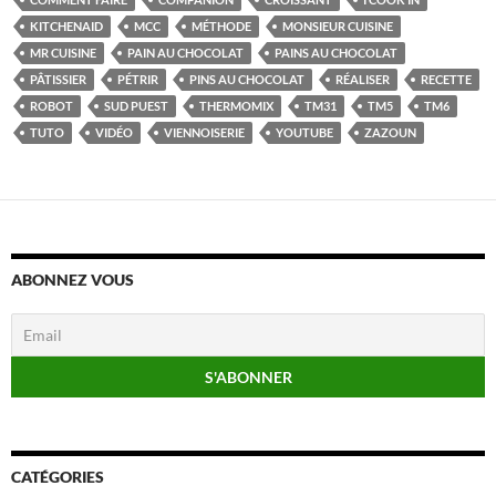
KITCHENAID
MCC
MÉTHODE
MONSIEUR CUISINE
MR CUISINE
PAIN AU CHOCOLAT
PAINS AU CHOCOLAT
PÂTISSIER
PÉTRIR
PINS AU CHOCOLAT
RÉALISER
RECETTE
ROBOT
SUD PUEST
THERMOMIX
TM31
TM5
TM6
TUTO
VIDÉO
VIENNOISERIE
YOUTUBE
ZAZOUN
ABONNEZ VOUS
CATÉGORIES