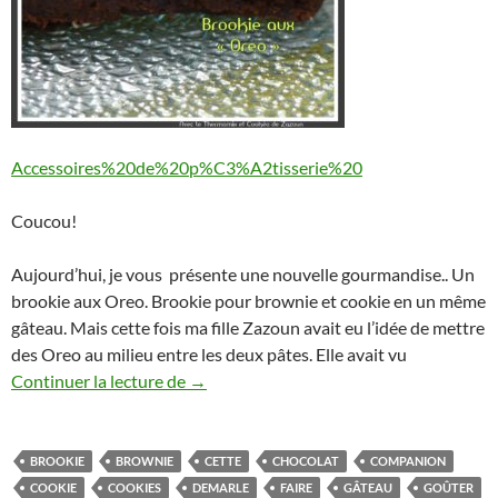
Accessoires%20de%20p%C3%A2tisserie%20
Coucou!
Aujourd’hui, je vous présente une nouvelle gourmandise.. Un
brookie aux Oreo. Brookie pour brownie et cookie en un même
gâteau. Mais cette fois ma fille Zazoun avait eu l’idée de mettre
des Oreo au milieu entre les deux pâtes. Elle avait vu
Brookie aux Oreo au Thermomix ou Mr cu
Continuer la lecture de
→
BROOKIE
BROWNIE
CETTE
CHOCOLAT
COMPANION
COOKIE
COOKIES
DEMARLE
FAIRE
GÂTEAU
GOÛTER