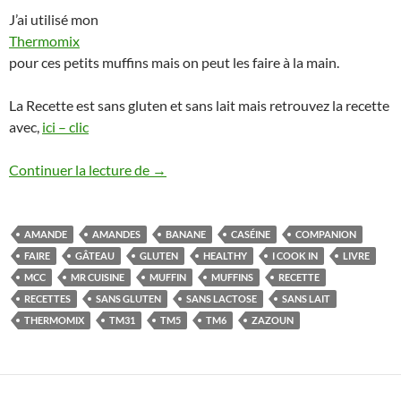
J’ai utilisé mon
Thermomix
pour ces petits muffins mais on peut les faire à la main.
La Recette est sans gluten et sans lait mais retrouvez la recette
avec,
ici – clic
Muffins amande et banane au thermomix o
Continuer la lecture de
→
AMANDE
AMANDES
BANANE
CASÉINE
COMPANION
FAIRE
GÂTEAU
GLUTEN
HEALTHY
I COOK IN
LIVRE
MCC
MR CUISINE
MUFFIN
MUFFINS
RECETTE
RECETTES
SANS GLUTEN
SANS LACTOSE
SANS LAIT
THERMOMIX
TM31
TM5
TM6
ZAZOUN