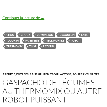
Faire du craquelin au Thermomix ou autr
Continuer la lecture de
→
CHOU
CHOUX
COMPANION
CRAQUELIN
FAIRE
I COOK IN
PATISSERIE
PIÈCE MONTÉE
ROBOT
THERMOMIX
TM31
ZAZOUN
APÉRITIF
,
ENTRÉES
,
SANS GLUTEN ET OU LACTOSE
,
SOUPES VELOUTÉS
GASPACHO DE LÉGUMES
AU THERMOMIX OU AUTRE
ROBOT PUISSANT