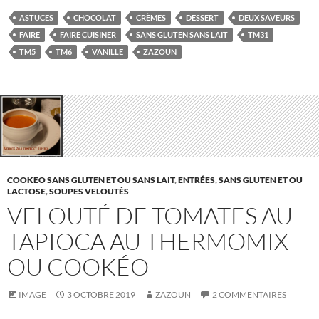
ASTUCES
CHOCOLAT
CRÈMES
DESSERT
DEUX SAVEURS
FAIRE
FAIRE CUISINER
SANS GLUTEN SANS LAIT
TM31
TM5
TM6
VANILLE
ZAZOUN
COOKEO SANS GLUTEN ET OU SANS LAIT
,
ENTRÉES
,
SANS GLUTEN ET OU
LACTOSE
,
SOUPES VELOUTÉS
VELOUTÉ DE TOMATES AU
TAPIOCA AU THERMOMIX
OU COOKÉO
IMAGE
3 OCTOBRE 2019
ZAZOUN
2 COMMENTAIRES