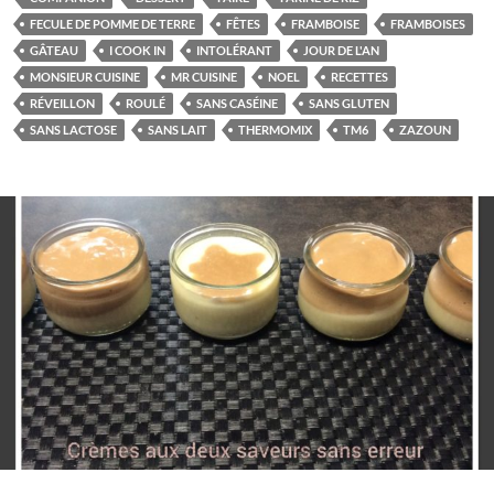
FECULE DE POMME DE TERRE
FÊTES
FRAMBOISE
FRAMBOISES
GÂTEAU
I COOK IN
INTOLÉRANT
JOUR DE L'AN
MONSIEUR CUISINE
MR CUISINE
NOEL
RECETTES
RÉVEILLON
ROULÉ
SANS CASÉINE
SANS GLUTEN
SANS LACTOSE
SANS LAIT
THERMOMIX
TM6
ZAZOUN