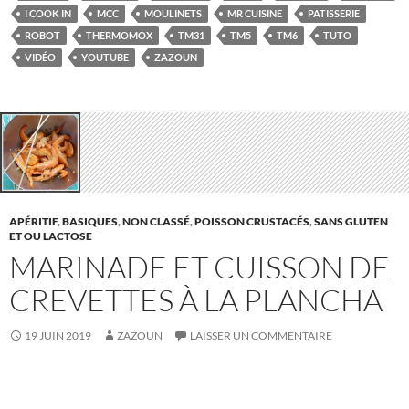
I COOK IN
MCC
MOULINETS
MR CUISINE
PATISSERIE
ROBOT
THERMOMOX
TM31
TM5
TM6
TUTO
VIDÉO
YOUTUBE
ZAZOUN
APÉRITIF
,
BASIQUES
,
NON CLASSÉ
,
POISSON CRUSTACÉS
,
SANS GLUTEN
ET OU LACTOSE
MARINADE ET CUISSON DE
CREVETTES À LA PLANCHA
19 JUIN 2019
ZAZOUN
LAISSER UN COMMENTAIRE