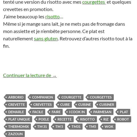
tenté une version du risotto avec mes
courgettes
et quelques
crevettes en promotion.
J’aime beaucoup les
risotto
…
Même si je mange sans lait, je ne mets pas de fromage dans
mon assiette et je n’embête personne. Ce plat est
naturellement
sans gluten
. Retrouvez d’autres risotto tout à la
fin.
Risotto aux courgettes et crevettes au 
Continuer la lecture de
→
ARBORIO
COMPANION
COURGETTE
COURGETTES
CREVETTE
CREVETTES
CUIRE
CUISINE
CUISINER
DEMARLE
FACILE
FAIRE
I COOK IN
PARMESAN
PLAT
PLAT UNIQUE
POELE
RECETTE
RISOTTO
RIZ
ROBOT
THERMOMIX
TM 31
TM 5
TM31
TM5
WOK
ZAZOUN