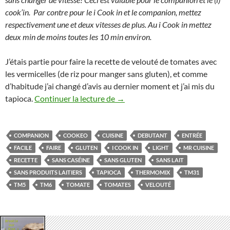
cook’in. Par contre pour le i Cook in et le companion, mettez
respectivement une et deux vitesses de plus. Au i Cook in mettez
deux min de moins toutes les 10 min environ.
J’étais partie pour faire la recette de velouté de tomates avec
les vermicelles (de riz pour manger sans gluten), et comme
d’habitude j’ai changé d’avis au dernier moment et j’ai mis du
Velouté de tomates au tapioca
tapioca.
Continuer la lecture de
→
COMPANION
COOKEO
CUISINE
DEBUTANT
ENTRÉE
FACILE
FAIRE
GLUTEN
I COOK IN
LIGHT
MR CUISINE
RECETTE
SANS CASÉINE
SANS GLUTEN
SANS LAIT
SANS PRODUITS LAITIERS
TAPIOCA
THERMOMIX
TM31
TM5
TM6
TOMATE
TOMATES
VELOUTÉ