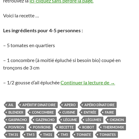
retrouvez là
ici-cliquez sans perdre la page.
Voici la recette …
Les ingrédients pour 4-5 personnes :
– 5 tomates en quartiers
– 1 concombre (à moitié épluché si besoin bio) coupé en
tronçons de 3 cm
Gaspacho de 
– 1/2 gousse d’ail épluchée
Continuer la lecture de
→
AIL
APÉRITIF DINATOIRE
APERO
APÉRO DÎNATOIRE
BLENDER
CONCOMBRE
CUISINE
ENTRÉE
FAIRE
GASPACHO
GAZPACHO
LÉGUME
LÉGUMES
OIGNON
POIVRON
POIVRONS
RECETTE
ROBOT
THERMOMIX
TM 31
TM 5
TM31
TM5
TOMATE
TOMATES