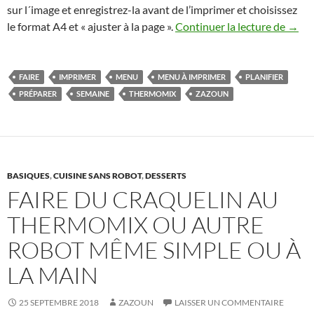
sur l´image et enregistrez-la avant de l’imprimer et choisissez
Menu 
le format A4 et « ajuster à la page ».
Continuer la lecture de
→
FAIRE
IMPRIMER
MENU
MENU À IMPRIMER
PLANIFIER
PRÉPARER
SEMAINE
THERMOMIX
ZAZOUN
BASIQUES
,
CUISINE SANS ROBOT
,
DESSERTS
FAIRE DU CRAQUELIN AU
THERMOMIX OU AUTRE
ROBOT MÊME SIMPLE OU À
LA MAIN
25 SEPTEMBRE 2018
ZAZOUN
LAISSER UN COMMENTAIRE