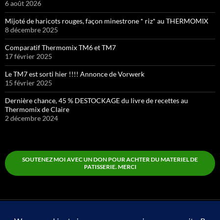
6 août 2026
Mijoté de haricots rouges, façon minestrone * riz* au THERMOMIX
8 décembre 2025
Comparatif Thermomix TM6 et TM7
17 février 2025
Le TM7 est sorti hier !!!! Annonce de Vorwerk
15 février 2025
Dernière chance, 45 % DESTOCKAGE du livre de recettes au
Thermomix de Claire
2 décembre 2024
SOUTENEZ MOI AVEC UN DON POUR ACHTER DU MATERIEL DE
PATISSERIE. MERCI
Boutique
Fièrement propulsé par WordPress