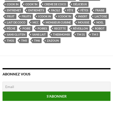
COOK IN
COOK'IN
CREME DE COCO
DÉLICIEUX
ENTREMET
ENTREMETS
FACILE
FÊTE
FÊTES
FRAISE
FRUIT
FRUITS
I COOK IN
I COOK'IN
INSERT
LACTOSE
LAIT DE COCO
MCC
MONSIEUR CUISINE
MOUSSE
NOEL
PÊCHE
POIRE
POIRES
RECETTE
RÉVEILLON
ROBOT
SANS GLUTEN
SANS LAIT
THERMOMIX
TM 31
TM 5
TM31
TM5
TM6
ZAZOUN
ABONNEZ VOUS