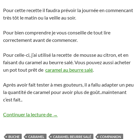
Pour cette recette il faudra prévoir la journée en commencant
très tôt le matin ou la veille au soir.
Pour bien comprendre je vous conseille de tout lire
correctement avant de commencer.
Pour celle-ci, j’ai utilisé la recette de mousse au citron, et en
faisant du caramel au beurre salé. Vous pouvez aussi acheter
un pot tout prêt de
caramel au beurre salé
.
Après avoir fait tester à mes gouteurs, il a fallu adapter un peu
la quantité de caramel pour avoir plus de goût..maintenant
c’est fait..
Bûche à la mousse au caramel beurre salé 
Continuer la lecture de
→
BUCHE
CARAMEL
CARAMEL BEURRE SALÉ
COMPANION