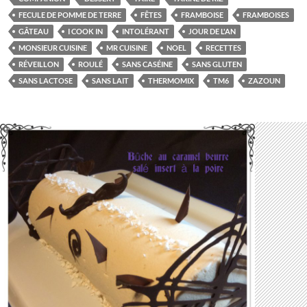
FECULE DE POMME DE TERRE
FÊTES
FRAMBOISE
FRAMBOISES
GÂTEAU
I COOK IN
INTOLÉRANT
JOUR DE L'AN
MONSIEUR CUISINE
MR CUISINE
NOEL
RECETTES
RÉVEILLON
ROULÉ
SANS CASÉINE
SANS GLUTEN
SANS LACTOSE
SANS LAIT
THERMOMIX
TM6
ZAZOUN