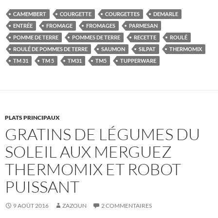
CAMEMBERT
COURGETTE
COURGETTES
DEMARLE
ENTRÉE
FROMAGE
FROMAGES
PARMESAN
POMME DE TERRE
POMMES DE TERRE
RECETTE
ROULÉ
ROULÉ DE POMMES DE TERRE
SAUMON
SILPAT
THERMOMIX
TM 31
TM 5
TM31
TM5
TUPPERWARE
PLATS PRINCIPAUX
GRATINS DE LÉGUMES DU
SOLEIL AUX MERGUEZ
THERMOMIX ET ROBOT
PUISSANT
9 AOÛT 2016
ZAZOUN
2 COMMENTAIRES