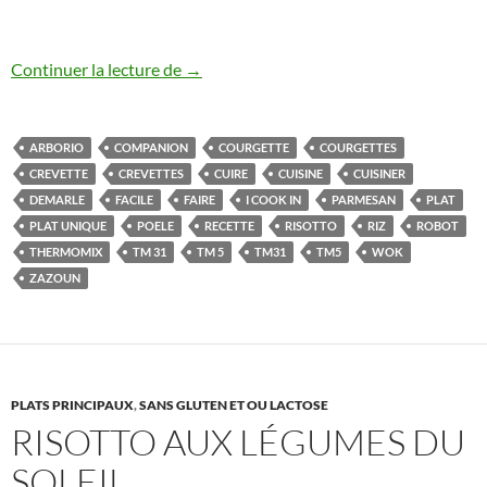
Risotto aux courgettes et crevettes au 
Continuer la lecture de
→
ARBORIO
COMPANION
COURGETTE
COURGETTES
CREVETTE
CREVETTES
CUIRE
CUISINE
CUISINER
DEMARLE
FACILE
FAIRE
I COOK IN
PARMESAN
PLAT
PLAT UNIQUE
POELE
RECETTE
RISOTTO
RIZ
ROBOT
THERMOMIX
TM 31
TM 5
TM31
TM5
WOK
ZAZOUN
PLATS PRINCIPAUX
,
SANS GLUTEN ET OU LACTOSE
RISOTTO AUX LÉGUMES DU
SOLEIL