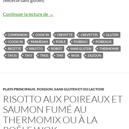
(Recette sans gluten)
Risotto aux poireaux et crevettes Therm
Continuer la lecture de
→
COMPANION
COOK'IN
CREVETTE
CREVETTES
GLUTEN
I COOK'IN
PARMESAN
POELE
POIREAU
POIREAUX
RECETTE
RISOTTO
ROBOT
SANS GLUTEN
THERMOMIX
TM 31
TM 5
TM31
TM5
WOK
ZAZOUN
PLATS PRINCIPAUX
,
POISSON
,
SANS GLUTEN ET OU LACTOSE
RISOTTO AUX POIREAUX ET
SAUMON FUMÉ AU
THERMOMIX OU À LA