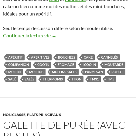
cake ou bien comme moi des muffins et des mini-bouchées,
idéales pour un apéritif.
Seul le temps de cuisson diffère selon le moule utilisé.
Cake ou muffins au thon, moutarde et 
Continuer la lecture de
→
APÉRITIF
APERITIVES
BOUCHÉES
CAKE
CANNELÉS
COMPANION
COO'IN
FROMAGE
I COO'IN
MOUTARDE
MUFFIN
MUFFINS
MUFFINS SALÉS
PARMESAN
ROBOT
SALÉ
SALÉS
THERMOMIX
THON
TM31
TM5
NON CLASSÉ
,
PLATS PRINCIPAUX
GALETTE DE PURÉE (AVEC
RESTES)