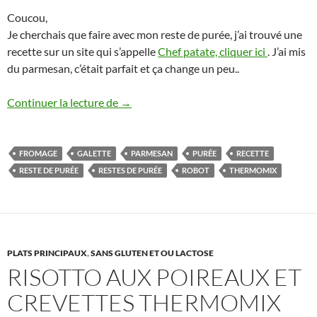
Coucou,
Je cherchais que faire avec mon reste de purée, j’ai trouvé une
recette sur un site qui s’appelle
Chef patate, cliquer ici
. J’ai mis
du parmesan, c’était parfait et ça change un peu..
Galette de purée (avec restes)
Continuer la lecture de
→
FROMAGE
GALETTE
PARMESAN
PURÉE
RECETTE
RESTE DE PURÉE
RESTES DE PURÉE
ROBOT
THERMOMIX
PLATS PRINCIPAUX
,
SANS GLUTEN ET OU LACTOSE
RISOTTO AUX POIREAUX ET
CREVETTES THERMOMIX