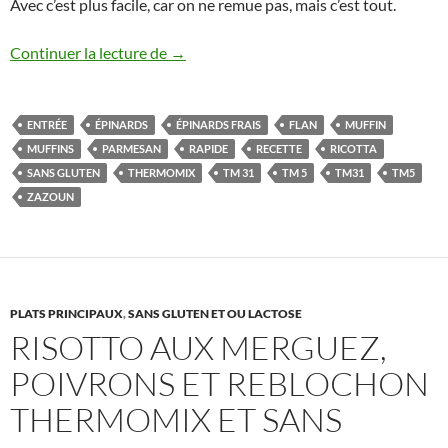
Avec c’est plus facile, car on ne remue pas, mais c’est tout.
Flan de ricotta aux épinards Thermomix 
Continuer la lecture de
→
ENTRÉE
ÉPINARDS
ÉPINARDS FRAIS
FLAN
MUFFIN
MUFFINS
PARMESAN
RAPIDE
RECETTE
RICOTTA
SANS GLUTEN
THERMOMIX
TM 31
TM 5
TM31
TM5
ZAZOUN
PLATS PRINCIPAUX
,
SANS GLUTEN ET OU LACTOSE
RISOTTO AUX MERGUEZ,
POIVRONS ET REBLOCHON
THERMOMIX ET SANS