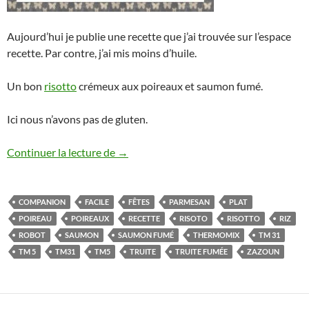
Aujourd’hui je publie une recette que j’ai trouvée sur l’espace
recette. Par contre, j’ai mis moins d’huile.
Un bon
risotto
crémeux aux poireaux et saumon fumé.
Ici nous n’avons pas de gluten.
Risotto aux poireaux et saumon fumé au
Continuer la lecture de
→
COMPANION
FACILE
FÊTES
PARMESAN
PLAT
POIREAU
POIREAUX
RECETTE
RISOTO
RISOTTO
RIZ
ROBOT
SAUMON
SAUMON FUMÉ
THERMOMIX
TM 31
TM 5
TM31
TM5
TRUITE
TRUITE FUMÉE
ZAZOUN