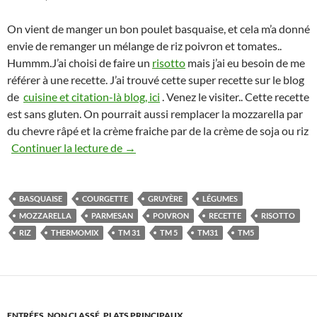
On vient de manger un bon poulet basquaise, et cela m’a donné
envie de remanger un mélange de riz poivron et tomates..
Hummm.J’ai choisi de faire un
risotto
mais j’ai eu besoin de me
référer à une recette. J’ai trouvé cette super recette sur le blog
de
cuisine et citation-là blog, ici
. Venez le visiter.. Cette recette
est sans gluten. On pourrait aussi remplacer la mozzarella par
du chevre râpé et la crème fraiche par de la crème de soja ou riz
Risotto aux légumes du soleil
Continuer la lecture de
→
BASQUAISE
COURGETTE
GRUYÈRE
LÉGUMES
MOZZARELLA
PARMESAN
POIVRON
RECETTE
RISOTTO
RIZ
THERMOMIX
TM 31
TM 5
TM31
TM5
ENTRÉES
,
NON CLASSÉ
,
PLATS PRINCIPAUX