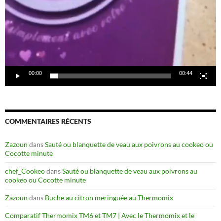
00:00
00:44
COMMENTAIRES RÉCENTS
Zazoun
dans
Sauté ou blanquette de veau aux poivrons au cookeo ou
Cocotte minute
chef_Cookeo
dans
Sauté ou blanquette de veau aux poivrons au
cookeo ou Cocotte minute
Zazoun
dans
Buche au citron meringuée au Thermomix
Comparatif Thermomix TM6 et TM7 | Avec le Thermomix et le