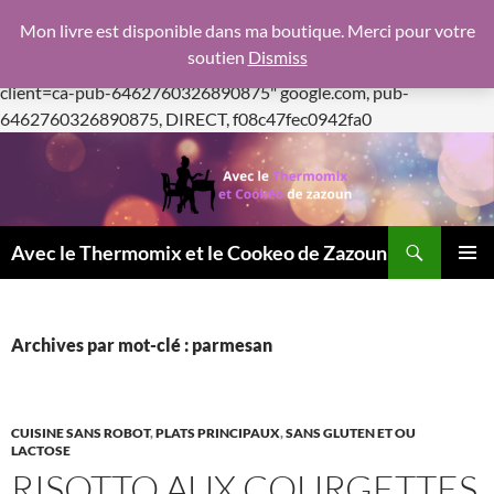
google.com, pub-6462760326890875, DIRECT,
Mon livre est disponible dans ma boutique. Merci pour votre
f08c47fec0942fa0
soutien
Dismiss
https://pagead2.googlesyndication.com/pagead/js/adsbygoogle.js
client=ca-pub-6462760326890875"
google.com, pub-
Aller
6462760326890875, DIRECT, f08c47fec0942fa0
au
contenu
Recherche
Avec le Thermomix et le Cookeo de Zazoun
MENU
PRINCI
Archives par mot-clé : parmesan
CUISINE SANS ROBOT
,
PLATS PRINCIPAUX
,
SANS GLUTEN ET OU
LACTOSE
RISOTTO AUX COURGETTES