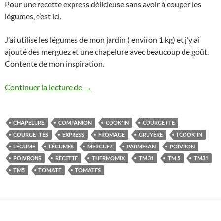
Pour une recette express délicieuse sans avoir à couper les
légumes, c’est ici.
J’ai utilisé les légumes de mon jardin ( environ 1 kg) et j’y ai
ajouté des merguez et une chapelure avec beaucoup de goût.
Contente de mon inspiration.
Gratins de légumes du soleil aux mergue
Continuer la lecture de
→
CHAPELURE
COMPANION
COOK'IN
COURGETTE
COURGETTES
EXPRESS
FROMAGE
GRUYÈRE
I COOK'IN
LÉGUME
LÉGUMES
MERGUEZ
PARMESAN
POIVRON
POIVRONS
RECETTE
THERMOMIX
TM 31
TM 5
TM31
TM5
TOMATE
TOMATES