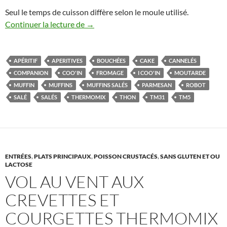
Seul le temps de cuisson diffère selon le moule utilisé.
Cake ou muffins au thon, moutarde et 
Continuer la lecture de
→
APÉRITIF
APERITIVES
BOUCHÉES
CAKE
CANNELÉS
COMPANION
COO'IN
FROMAGE
I COO'IN
MOUTARDE
MUFFIN
MUFFINS
MUFFINS SALÉS
PARMESAN
ROBOT
SALÉ
SALÉS
THERMOMIX
THON
TM31
TM5
ENTRÉES
,
PLATS PRINCIPAUX
,
POISSON CRUSTACÉS
,
SANS GLUTEN ET OU
LACTOSE
VOL AU VENT AUX
CREVETTES ET
COURGETTES THERMOMIX