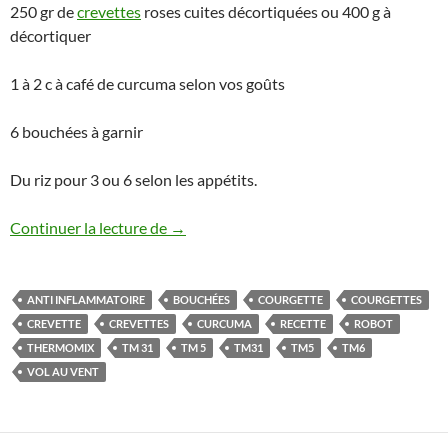
250 gr de
crevettes
roses cuites décortiquées ou 400 g à
décortiquer
1 à 2 c à café de curcuma selon vos goûts
6 bouchées à garnir
Du riz pour 3 ou 6 selon les appétits.
Vol au vent aux crevettes et courgettes
Continuer la lecture de
→
ANTI INFLAMMATOIRE
BOUCHÉES
COURGETTE
COURGETTES
CREVETTE
CREVETTES
CURCUMA
RECETTE
ROBOT
THERMOMIX
TM 31
TM 5
TM31
TM5
TM6
VOL AU VENT