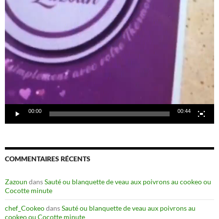
00:00
00:44
COMMENTAIRES RÉCENTS
Zazoun
dans
Sauté ou blanquette de veau aux poivrons au cookeo ou
Cocotte minute
chef_Cookeo
dans
Sauté ou blanquette de veau aux poivrons au
cookeo ou Cocotte minute