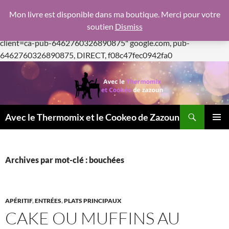
google.com, pub-6462760326890875, DIRECT,
Mon livre est disponible dans ma boutique. Merci pour votre
f08c47fec0942fa0
soutien
Dismiss
https://pagead2.googlesyndication.com/pagead/js/adsbygoogle.js
client=ca-pub-6462760326890875"
google.com, pub-
Aller
6462760326890875, DIRECT, f08c47fec0942fa0
au
contenu
Recherche
Avec le Thermomix et le Cookeo de Zazoun
MENU
PRINCI
Archives par mot-clé : bouchées
APÉRITIF
,
ENTRÉES
,
PLATS PRINCIPAUX
CAKE OU MUFFINS AU