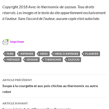
Copyright 2018 Avec-le-thermomix-de-zazoun. Tous droits
réservés. Les images et le texte du site appartiennent exclusivement
à l’auteur. Sans l’accord de l’auteur, aucune copie n’est autorisée.
imprimer
FAIRE
IMPRIMER
MENU
MENU À IMPRIMER
PLANIFIER
PRÉPARER
SEMAINE
THERMOMIX
ZAZOUN
Navigation
ARTICLE PRÉCÉDENT
des
Soupe à la courgette et aux pois chiches au thermomix ou autre
robot
articles
ARTICLE SUIVANT