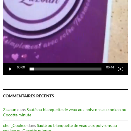
00:00
00:44
COMMENTAIRES RÉCENTS
Zazoun
dans
Sauté ou blanquette de veau aux poivrons au cookeo ou
Cocotte minute
chef_Cookeo
dans
Sauté ou blanquette de veau aux poivrons au
cookeo ou Cocotte minute