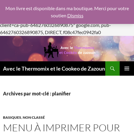
google.com, pub-6462760326890875, DIRECT,
Mon livre est disponible dans ma boutique. Merci pour votre
f08c47fec0942fa0
soutien
Dismiss
https://pagead2.googlesyndication.com/pagead/js/adsbygoogle.js
client=ca-pub-6462760326890875"
google.com, pub-
Aller
6462760326890875, DIRECT, f08c47fec0942fa0
au
contenu
Recherche
Avec le Thermomix et le Cookeo de Zazoun
MENU
PRINCI
Archives par mot-clé : planifier
BASIQUES
,
NON CLASSÉ
MENU À IMPRIMER POUR