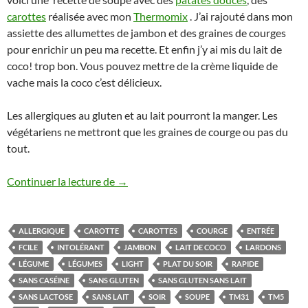
carottes
réalisée avec mon
Thermomix
. J’ai rajouté dans mon
assiette des allumettes de jambon et des graines de courges
pour enrichir un peu ma recette. Et enfin j’y ai mis du lait de
coco! trop bon. Vous pouvez mettre de la crème liquide de
vache mais la coco c’est délicieux.
Les allergiques au gluten et au lait pourront la manger. Les
végétariens ne mettront que les graines de courge ou pas du
tout.
Soupe de patate douce et carotte au ja
Continuer la lecture de
→
ALLERGIQUE
CAROTTE
CAROTTES
COURGE
ENTRÉE
FCILE
INTOLÉRANT
JAMBON
LAIT DE COCO
LARDONS
LÉGUME
LÉGUMES
LIGHT
PLAT DU SOIR
RAPIDE
SANS CASÉINE
SANS GLUTEN
SANS GLUTEN SANS LAIT
SANS LACTOSE
SANS LAIT
SOIR
SOUPE
TM31
TM5