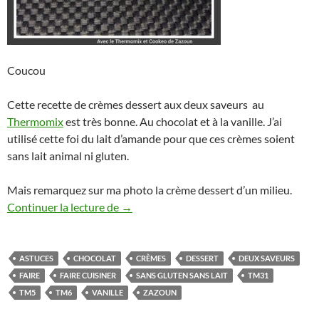
Coucou
Cette recette de crèmes dessert aux deux saveurs au
Thermomix
est très bonne. Au chocolat et à la vanille. J’ai
utilisé cette foi du lait d’amande pour que ces crèmes soient
sans lait animal ni gluten.
Mais remarquez sur ma photo la crème dessert d’un milieu.
Crèmes aux deux saveurs au Thermomix o
Continuer la lecture de
→
ASTUCES
CHOCOLAT
CRÈMES
DESSERT
DEUX SAVEURS
FAIRE
FAIRE CUISINER
SANS GLUTEN SANS LAIT
TM31
TM5
TM6
VANILLE
ZAZOUN