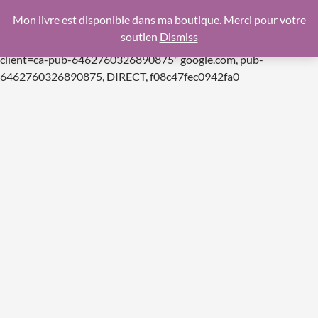
google.com, pub-6462760326890875, DIRECT,
Mon livre est disponible dans ma boutique. Merci pour votre
f08c47fec0942fa0
soutien
Dismiss
https://pagead2.googlesyndication.com/pagead/js/adsbygoogle.js
client=ca-pub-6462760326890875"
google.com, pub-
Aller
6462760326890875, DIRECT, f08c47fec0942fa0
au
contenu