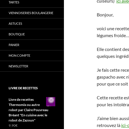
cuiseurs)
ici av
TARTES
VIENNOISERIES BOULANGERIE
Bonjour,
ASTUCES
voici une recett
BOUTIQUE
légumes froide… 
PANIER
Elle contient de
quelques ingréd
MON COMPTE
NEWSLETTER
Je fais cette re
gaspacho avec n’
pour que ce soit
LIVRE DE RECETTES
Cette recette est
Livre de recettes
pour les intoléra
Thermomix ou autre
robot par Claire Pouvreau
Bréant "En cuisine avec le
J’aime bien auss
robot de Zazoun"
retrouvez là
ici-
9,90
€