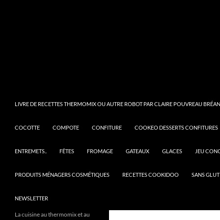
LIVRE DE RECETTES THERMOMIX OU AUTRE ROBOT PAR CLAIRE POUVREAU BRÉANT
COCOTTE
COMPOTE
CONFITURE
COOKEO DESSERTS CONFITURES
ENTREMETS..
FÊTES
FROMAGE
GATEAUX
GLACES
JEU CON
PRODUITS MÉNAGERS COSMÉTIQUES
RECETTES COOKIDOO
SANS GLUT
NEWSLETTER
La cuisine au thermomix et au