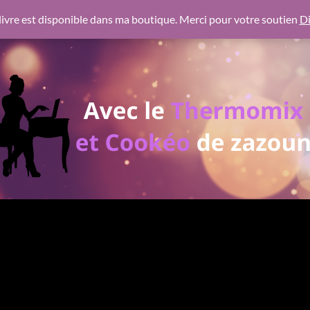
 https://pagead2.googlesyndication.com/pagead/js/adsbygoogl
ivre est disponible dans ma boutique. Merci pour votre soutien
Di