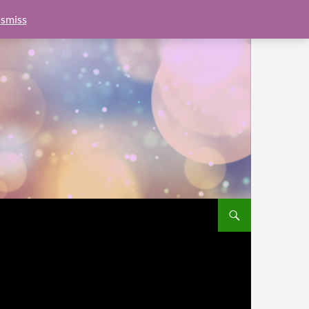
e.js?client=ca-pub-6462760326890875"
google.com, pub-
smiss