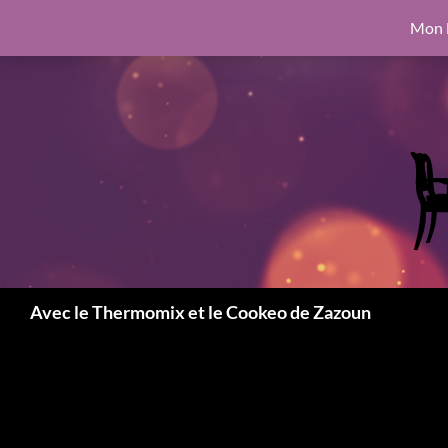
google.com, pub-6462760326890875, DIRECT, f08c47fec0942fa0
Mon l
Aller
6462760326890875, DIRECT, f08c47fec0942fa0
au
contenu
Recherche
Avec le Thermomix et le Cookeo de Zazoun