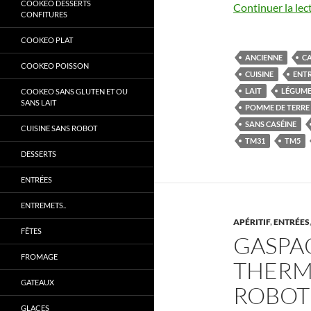
COOKEO DESSERTS
Continuer la lec
CONFITURES
COOKEO PLAT
ANCIENNE
CA
COOKEO POISSON
CUISINE
ENT
LAIT
LÉGUM
COOKEO SANS GLUTEN ET OU
SANS LAIT
POMME DE TERRE
SANS CASÉINE
CUISINE SANS ROBOT
TM31
TM5
DESSERTS
ENTRÉES
ENTREMETS..
APÉRITIF
,
ENTRÉES
FÊTES
GASPA
FROMAGE
THERM
GATEAUX
ROBOT
GLACES