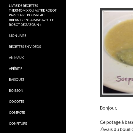
LIVRE DE RECETTES
THERMOMIX OU AUTRE ROBOT
PAR CLAIRE POUVREAU
BRÉANT « EN CUISINE AVEC LE
ROBOT DE ZAZOUN »
MON LIVRE
RECETTES EN VIDÉOS
ANIMAUX
APÉRITIF
BASIQUES
BOISSON
COCOTTE
Bonjour,
COMPOTE
Ce potage à base
CONFITURE
J’avais du bouill