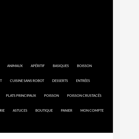
ANIMAUX
APÉRITIF
BASIQUES
BOISSON
T
CUISINE SANS ROBOT
DESSERTS
ENTRÉES
PLATS PRINCIPAUX
POISSON
POISSON CRUSTACÉS
RIE
ASTUCES
BOUTIQUE
PANIER
MON COMPTE