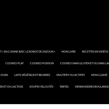
 « EN CUISINE AVEC LE ROBOT DE ZAZOUN »
MON LIVRE
RECETTES EN VIDÉOS
COOKEO PLAT
COOKEO POISSON
COOKEO SANS GLUTEN ET OU SANS LAI
COURS
LAITS VÉGÉTAUX ET BEURRES
MULTIFRY OU ACTIFRY
NON CLASSÉ
EN ET OU LACTOSE
SOUPES VELOUTÉS
TARTES
VIENNOISERIES BOULANGE