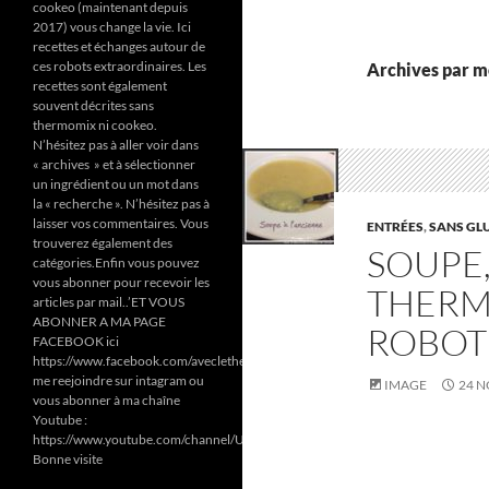
cookeo (maintenant depuis
2017) vous change la vie. Ici
recettes et échanges autour de
ces robots extraordinaires. Les
Archives par mo
recettes sont également
souvent décrites sans
thermomix ni cookeo.
N’hésitez pas à aller voir dans
« archives » et à sélectionner
un ingrédient ou un mot dans
la « recherche ». N’hésitez pas à
laisser vos commentaires. Vous
ENTRÉES
,
SANS GL
trouverez également des
SOUPE,
catégories.Enfin vous pouvez
vous abonner pour recevoir les
THERM
articles par mail..’ET VOUS
ABONNER A MA PAGE
ROBOT
FACEBOOK ici
https://www.facebook.com/aveclethermomixetcookeodezazoun/
me reejoindre sur intagram ou
IMAGE
24 
vous abonner à ma chaîne
Youtube :
https://www.youtube.com/channel/UC6Pa6dF808fmGjZ5MMlrtaA
Bonne visite