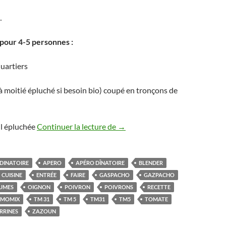
…
 pour 4-5 personnes :
uartiers
 moitié épluché si besoin bio) coupé en tronçons de
Gaspacho de légumes au thermo
il épluchée
Continuer la lecture de
→
 DINATOIRE
APERO
APÉRO DÎNATOIRE
BLENDER
CUISINE
ENTRÉE
FAIRE
GASPACHO
GAZPACHO
UMES
OIGNON
POIVRON
POIVRONS
RECETTE
RMOMIX
TM 31
TM 5
TM31
TM5
TOMATE
RRINES
ZAZOUN