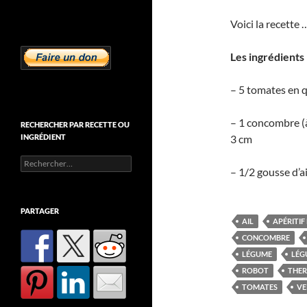
Voici la recette 
Les ingrédients
– 5 tomates en q
– 1 concombre (à
RECHERCHER PAR RECETTE OU
INGRÉDIENT
3 cm
Rechercher :
– 1/2 gousse d’a
PARTAGER
AIL
APÉRITIF
CONCOMBRE
LÉGUME
LÉG
ROBOT
THE
TOMATES
VE