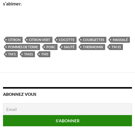
s’abimer.
CITRON
CITRON VERT
COCOTTE
COURGETTES
MASSALÉ
POMMES DE TERRE
PORC
SAUTÉ
THERMOMIX
TM 31
TM 5
TM31
TM5
ABONNEZ VOUS