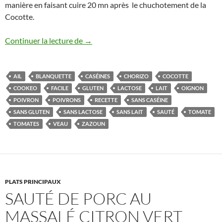
manière en faisant cuire 20 mn après le chuchotement de la
Cocotte.
Sauté ou blanquette de veau aux poivro
Continuer la lecture de
→
AIL
BLANQUETTE
CASÉINES
CHORIZO
COCOTTE
COOKEO
FACILE
GLUTEN
LACTOSE
LAIT
OIGNON
POIVRON
POIVRONS
RECETTE
SANS CASÉINE
SANS GLUTEN
SANS LACTOSE
SANS LAIT
SAUTÉ
TOMATE
TOMATES
VEAU
ZAZOUN
PLATS PRINCIPAUX
SAUTÉ DE PORC AU
MASSALÉ CITRON VERT