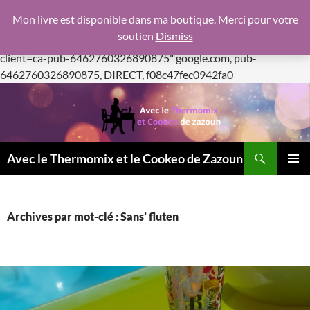
google.com, pub-6462760326890875, DIRECT,
Mon livre est disponible dans ma boutique. Merci pour votre
f08c47fec0942fa0
soutien
Dismiss
https://pagead2.googlesyndication.com/pagead/js/adsbygoogle.js
client=ca-pub-6462760326890875"
google.com, pub-
Aller
6462760326890875, DIRECT, f08c47fec0942fa0
au
contenu
Recherche
Avec le Thermomix et le Cookeo de Zazoun
MENU
PRINCI
Archives par mot-clé : Sans’ fluten