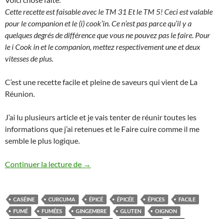
Cette recette est faisable avec le TM 31 Et le TM 5! Ceci est valable
pour le companion et le (i) cook’in. Ce n’est pas parce qu’il y a
quelques degrés de différence que vous ne pouvez pas le faire. Pour
le i Cook in et le companion, mettez respectivement une et deux
vitesses de plus.
C’est une recette facile et pleine de saveurs qui vient de La
Réunion.
J’ai lu plusieurs article et je vais tenter de réunir toutes les
informations que j’ai retenues et le Faire cuire comme il me
semble le plus logique.
Rougail de saucisses au Thermomix
Continuer la lecture de
→
CASÉINE
CURCUMA
ÉPICÉ
ÉPICÉE
ÉPICES
FACILE
FUMÉ
FUMÉES
GINGEMBRE
GLUTEN
OIGNON