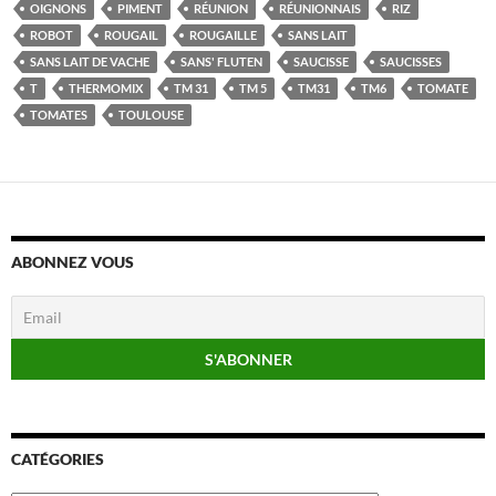
OIGNONS
PIMENT
RÉUNION
RÉUNIONNAIS
RIZ
ROBOT
ROUGAIL
ROUGAILLE
SANS LAIT
SANS LAIT DE VACHE
SANS' FLUTEN
SAUCISSE
SAUCISSES
T
THERMOMIX
TM 31
TM 5
TM31
TM6
TOMATE
TOMATES
TOULOUSE
ABONNEZ VOUS
CATÉGORIES