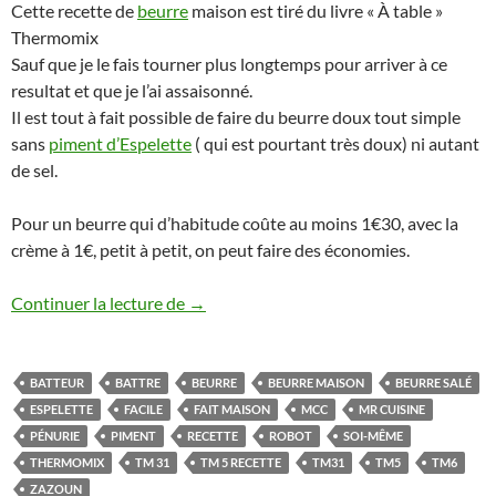
Cette recette de
beurre
maison est tiré du livre « À table »
Thermomix
Sauf que je le fais tourner plus longtemps pour arriver à ce
resultat et que je l’ai assaisonné.
Il est tout à fait possible de faire du beurre doux tout simple
sans
piment d’Espelette
( qui est pourtant très doux) ni autant
de sel.
Pour un beurre qui d’habitude coûte au moins 1€30, avec la
crème à 1€, petit à petit, on peut faire des économies.
Beurre salé au piment d’Espelette ou do
Continuer la lecture de
→
BATTEUR
BATTRE
BEURRE
BEURRE MAISON
BEURRE SALÉ
ESPELETTE
FACILE
FAIT MAISON
MCC
MR CUISINE
PÉNURIE
PIMENT
RECETTE
ROBOT
SOI-MÊME
THERMOMIX
TM 31
TM 5 RECETTE
TM31
TM5
TM6
ZAZOUN