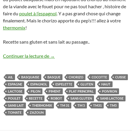
de la viande avec le fouet pour ne pas tout hacher , histoire de
faire du
poulet à l’espagnol
. Y a pas grand chose qui change
finalement. Mais le chorizo apporte du pep’s!!! allez à votre
thermomix
!
Recette sans gluten et sans lait au passage..
Poulet à l’espagnol thermomix et sans
Continuer la lecture de
→
AIL
BASQUAISE
BASQUE
CHORIZO
COCOTTE
CUISSE
ESPAGNE
ESPAGNOL
ESPELETTE
GLUTEN
HAUT
LACTOSE
PILON
PIMENT
PLAT PRINCIPAL
POIVRON
POULET
RECETTE
ROBOT
SANS GLUTEN
SANS LACTOSE
SANS LAIT
THERMOMIX
TM 31
TM 5
TM31
TM5
TOMATE
ZAZOUN