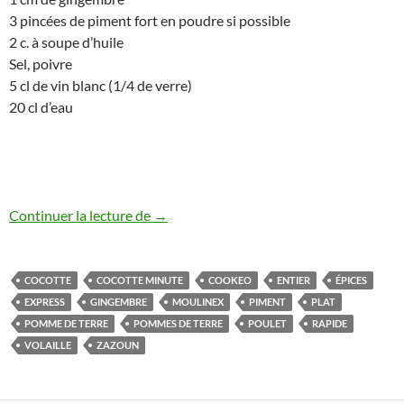
3 pincées de piment fort en poudre si possible
2 c. à soupe d’huile
Sel, poivre
5 cl de vin blanc (1/4 de verre)
20 cl d’eau
Poulet épicé au gingembre et ses pomme
Continuer la lecture de
→
COCOTTE
COCOTTE MINUTE
COOKEO
ENTIER
ÉPICES
EXPRESS
GINGEMBRE
MOULINEX
PIMENT
PLAT
POMME DE TERRE
POMMES DE TERRE
POULET
RAPIDE
VOLAILLE
ZAZOUN