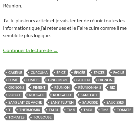
Réunion.
J’ai lu plusieurs article et je vais tenter de réunir toutes les
informations que j’ai retenues et le Faire cuire comme il me
semble le plus logique.
Rougail de saucisses au Thermomix
Continuer la lecture de
→
CASÉINE
CURCUMA
ÉPICÉ
ÉPICÉE
ÉPICES
FACILE
FUMÉ
FUMÉES
GINGEMBRE
GLUTEN
OIGNON
OIGNONS
PIMENT
RÉUNION
RÉUNIONNAIS
RIZ
ROBOT
ROUGAIL
ROUGAILLE
SANS LAIT
SANS LAIT DE VACHE
SANS' FLUTEN
SAUCISSE
SAUCISSES
T
THERMOMIX
TM 31
TM 5
TM31
TM6
TOMATE
TOMATES
TOULOUSE