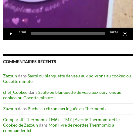
00:00
00:44
COMMENTAIRES RÉCENTS
Zazoun
dans
Sauté ou blanquette de veau aux poivrons au cookeo ou
Cocotte minute
chef_Cookeo
dans
Sauté ou blanquette de veau aux poivrons au
cookeo ou Cocotte minute
Zazoun
dans
Buche au citron meringuée au Thermomix
Comparatif Thermomix TM6 et TM7 | Avec le Thermomix et le
Cookeo de Zazoun
dans
Mon livre de recettes Thermomix à
commander ici