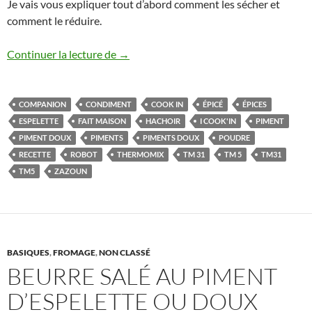
Je vais vous expliquer tout d’abord comment les sécher et
comment le réduire.
Piment doux des Landes ou d’Espelette 
Continuer la lecture de
→
COMPANION
CONDIMENT
COOK IN
ÉPICÉ
ÉPICES
ESPELETTE
FAIT MAISON
HACHOIR
I COOK'IN
PIMENT
PIMENT DOUX
PIMENTS
PIMENTS DOUX
POUDRE
RECETTE
ROBOT
THERMOMIX
TM 31
TM 5
TM31
TM5
ZAZOUN
BASIQUES
,
FROMAGE
,
NON CLASSÉ
BEURRE SALÉ AU PIMENT
D’ESPELETTE OU DOUX