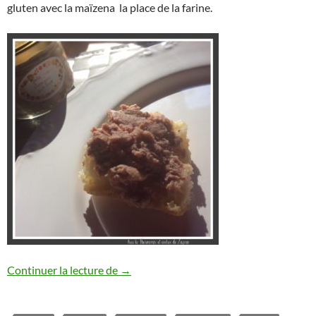
gluten avec la maïzena la place de la farine.
Pâté de campagne Maison à l’armagnac ou 
Continuer la lecture de
→