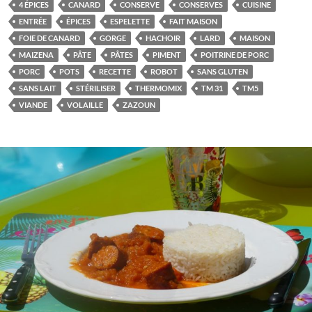
4 ÉPICES
CANARD
CONSERVE
CONSERVES
CUISINE
ENTRÉE
ÉPICES
ESPELETTE
FAIT MAISON
FOIE DE CANARD
GORGE
HACHOIR
LARD
MAISON
MAIZENA
PÂTE
PÂTES
PIMENT
POITRINE DE PORC
PORC
POTS
RECETTE
ROBOT
SANS GLUTEN
SANS LAIT
STÉRILISER
THERMOMIX
TM 31
TM5
VIANDE
VOLAILLE
ZAZOUN