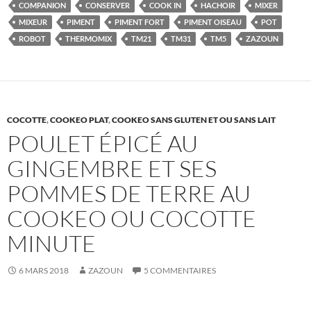
COMPANION
CONSERVER
COOK IN
HACHOIR
MIXER
MIXEUR
PIMENT
PIMENT FORT
PIMENT OISEAU
POT
ROBOT
THERMOMIX
TM21
TM31
TM5
ZAZOUN
COCOTTE
,
COOKEO PLAT
,
COOKEO SANS GLUTEN ET OU SANS LAIT
POULET ÉPICÉ AU
GINGEMBRE ET SES
POMMES DE TERRE AU
COOKEO OU COCOTTE
MINUTE
6 MARS 2018
ZAZOUN
5 COMMENTAIRES