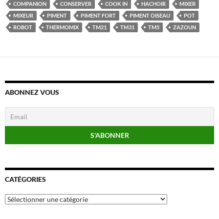
COMPANION
CONSERVER
COOK IN
HACHOIR
MIXER
MIXEUR
PIMENT
PIMENT FORT
PIMENT OISEAU
POT
ROBOT
THERMOMIX
TM21
TM31
TM5
ZAZOUN
ABONNEZ VOUS
CATÉGORIES
Catégories