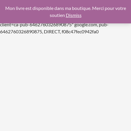
google.com, pub-6462760326890875, DIRECT,
Mon livre est disponible dans ma boutique. Merci pour votre
f08c47fec0942fa0
soutien
Dismiss
https://pagead2.googlesyndication.com/pagead/js/adsbygoogle.js
client=ca-pub-6462760326890875"
google.com, pub-
Aller
6462760326890875, DIRECT, f08c47fec0942fa0
au
contenu