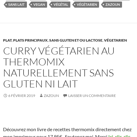
SANS LAIT
VEGAN
VÉGÉTAL
VÉGÉTARIEN
ZAZOUN
PLAT
,
PLATS PRINCIPAUX
,
SANS GLUTEN ET OU LACTOSE
,
VÉGETARIEN
CURRY VÉGÉTARIEN AU
THERMOMIX
NATURELLEMENT SANS
GLUTEN NI LAIT
6 FÉVRIER 2019
ZAZOUN
LAISSER UN COMMENTAIRE
Découvrez mon livre de recettes thermomix directement chez
mon imprimeur pour 17,95€ . Soutenez moi. Merci
Ici-clic-clic