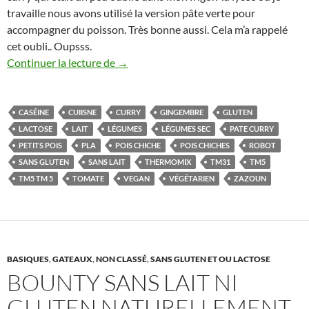
travaille nous avons utilisé la version pâte verte pour
accompagner du poisson. Très bonne aussi. Cela m’a rappelé
cet oubli.. Oupsss.
Curry végétarien au thermomix naturellem
Continuer la lecture de
→
CASÉINE
CUIISNE
CURRY
GINGEMBRE
GLUTEN
LACTOSE
LAIT
LÉGUMES
LÉGUMES SEC
PATE CURRY
PETITS POIS
PLA
POIS CHICHE
POIS CHICHES
ROBOT
SANS GLUTEN
SANS LAIT
THERMOMIX
TM31
TM5
TM5 TM 5
TOMATE
VEGAN
VÉGÉTARIEN
ZAZOUN
BASIQUES
,
GATEAUX
,
NON CLASSÉ
,
SANS GLUTEN ET OU LACTOSE
BOUNTY SANS LAIT NI
GLUTEN NATURELLEMENT