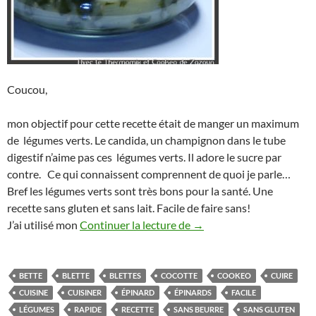
Coucou,
mon objectif pour cette recette était de manger un maximum
de légumes verts. Le candida, un champignon dans le tube
digestif n’aime pas ces légumes verts. Il adore le sucre par
contre. Ce qui connaissent comprennent de quoi je parle…
Bref les légumes verts sont très bons pour la santé. Une
recette sans gluten et sans lait. Facile de faire sans!
Blettes aux épinards et l
J’ai utilisé mon
Continuer la lecture de
→
BETTE
BLETTE
BLETTES
COCOTTE
COOKEO
CUIRE
CUISINE
CUISINER
ÉPINARD
ÉPINARDS
FACILE
LÉGUMES
RAPIDE
RECETTE
SANS BEURRE
SANS GLUTEN