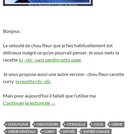
Bonjour,
Le velouté de chou fleur que je fais habituellement est
délicieux malgré ce qu’on pourrait penser. Je vous mets la
recette
ici -clic- sans perdre cette page
Je vous propose aussi une autre version : chou fleur carotte
curry
la recette clic-clic
Mais pour aujourd’hui il fallait que l’utilise ma
Velouté de chou fleur à la citrouille au
Continuer la lecture de
→
CHOU FLEUR
CHOU FLEURS
CITROUILLE
COCO
CRÈME
CRÈME VÉGÉTALE
CURRY
ENTRÉE
ENTRÉE CHAUDE