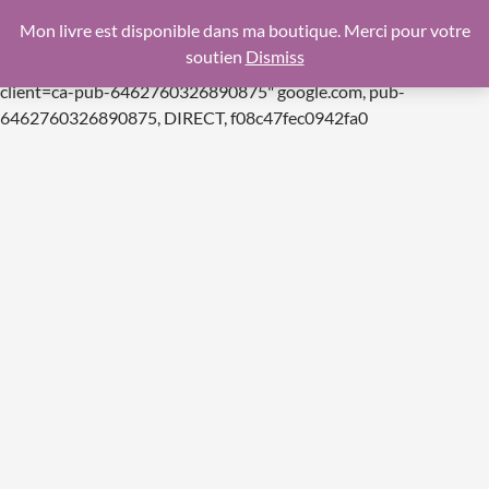
google.com, pub-6462760326890875, DIRECT,
Mon livre est disponible dans ma boutique. Merci pour votre
f08c47fec0942fa0
soutien
Dismiss
https://pagead2.googlesyndication.com/pagead/js/adsbygoogle.js
client=ca-pub-6462760326890875"
google.com, pub-
Aller
6462760326890875, DIRECT, f08c47fec0942fa0
au
contenu