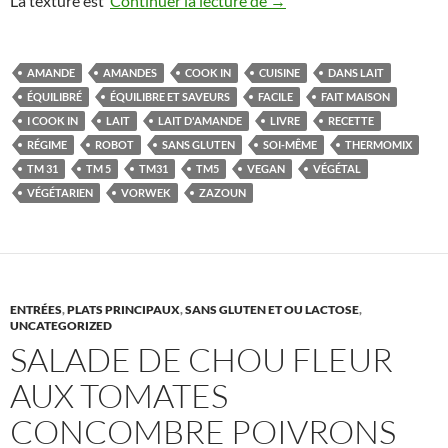
La texture est
Continuer la lecture de
→
AMANDE
AMANDES
COOK IN
CUISINE
DANS LAIT
ÉQUILIBRÉ
ÉQUILIBRE ET SAVEURS
FACILE
FAIT MAISON
I COOK IN
LAIT
LAIT D'AMANDE
LIVRE
RECETTE
RÉGIME
ROBOT
SANS GLUTEN
SOI-MÊME
THERMOMIX
TM 31
TM 5
TM31
TM5
VEGAN
VÉGÉTAL
VÉGÉTARIEN
VORWEK
ZAZOUN
ENTRÉES
,
PLATS PRINCIPAUX
,
SANS GLUTEN ET OU LACTOSE
,
UNCATEGORIZED
SALADE DE CHOU FLEUR
AUX TOMATES
CONCOMBRE POIVRONS