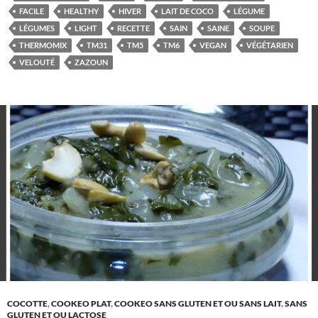
FACILE
HEALTHY
HIVER
LAIT DE COCO
LÉGUME
LÉGUMES
LIGHT
RECETTE
SAIN
SAINE
SOUPE
THERMOMIX
TM31
TM5
TM6
VEGAN
VÉGÉTARIEN
VELOUTÉ
ZAZOUN
COCOTTE
,
COOKEO PLAT
,
COOKEO SANS GLUTEN ET OU SANS LAIT
,
SANS
GLUTEN ET OU LACTOSE