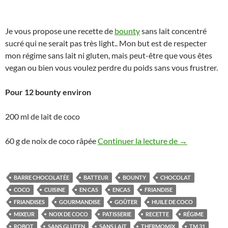
Je vous propose une recette de
bounty
sans lait concentré
sucré qui ne serait pas très light.. Mon but est de respecter
mon régime sans lait ni gluten, mais peut-être que vous êtes
vegan ou bien vous voulez perdre du poids sans vous frustrer.
Pour 12 bounty environ
200 ml de lait de coco
Bounty sans l
60 g de noix de coco râpée
Continuer la lecture de
→
BARRE CHOCOLATÉE
BATTEUR
BOUNTY
CHOCOLAT
COCO
CUISINE
EN CAS
ENCAS
FRIANDISE
FRIANDISES
GOURMANDISE
GOÛTER
HUILE DE COCO
MIXEUR
NOIX DE COCO
PATISSERIE
RECETTE
RÉGIME
ROBOT
SANS GLUTEN
SANS LAIT
THERMOMIX
TM 31