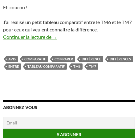
Eh coucou !
J’ai réalisé un petit tableau comparatif entre le TM6 et le TM7
pour ceux qui veulent connaitre la différence.
Comparatif Thermomix TM6 et TM7
Continuer la lecture de
→
AVIS
COMPARATIF
COMPARER
DIFFÉRENCE
DIFFÉRENCES
ENTRE
TABLEAU COMPARATIF
TM6
TM7
ABONNEZ VOUS