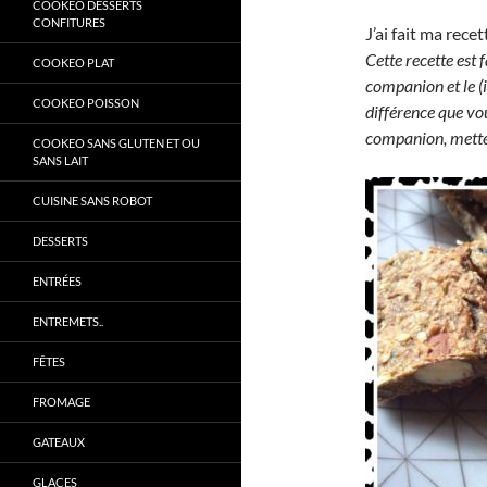
COOKEO DESSERTS
CONFITURES
J’ai fait ma rece
Cette recette est 
COOKEO PLAT
companion et le (i
COOKEO POISSON
différence que vou
companion, mettez
COOKEO SANS GLUTEN ET OU
SANS LAIT
CUISINE SANS ROBOT
DESSERTS
ENTRÉES
ENTREMETS..
FÊTES
FROMAGE
GATEAUX
GLACES