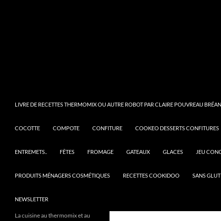
LIVRE DE RECETTES THERMOMIX OU AUTRE ROBOT PAR CLAIRE POUVREAU BRÉANT
COCOTTE
COMPOTE
CONFITURE
COOKEO DESSERTS CONFITURES
ENTREMETS..
FÊTES
FROMAGE
GATEAUX
GLACES
JEU CON
PRODUITS MÉNAGERS COSMÉTIQUES
RECETTES COOKIDOO
SANS GLUT
NEWSLETTER
La cuisine au thermomix et au