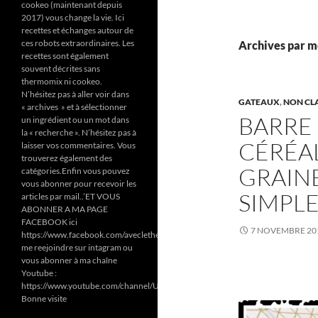
cookeo (maintenant depuis
2017) vous change la vie. Ici
recettes et échanges autour de
ces robots extraordinaires. Les
Archives par mo
recettes sont également
souvent décrites sans
thermomix ni cookeo.
N’hésitez pas à aller voir dans
GATEAUX
,
NON CL
« archives » et à sélectionner
BARRE
un ingrédient ou un mot dans
la « recherche ». N’hésitez pas à
CÉRÉA
laisser vos commentaires. Vous
trouverez également des
GRAIN
catégories.Enfin vous pouvez
vous abonner pour recevoir les
SIMPL
articles par mail..’ET VOUS
ABONNER A MA PAGE
FACEBOOK ici
7 NOVEMBRE 20
https://www.facebook.com/aveclethermomixetcookeodezazoun/
me reejoindre sur intagram ou
vous abonner à ma chaîne
Youtube :
https://www.youtube.com/channel/UC6Pa6dF808fmGjZ5MMlrtaA
Bonne visite