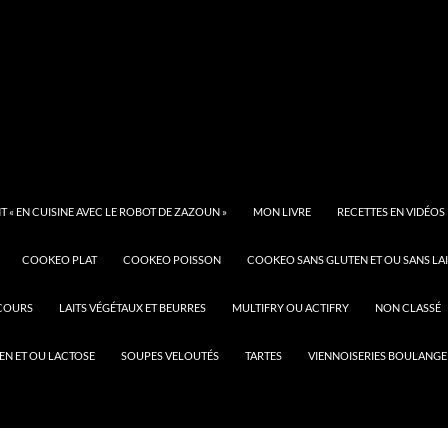
 « EN CUISINE AVEC LE ROBOT DE ZAZOUN »
MON LIVRE
RECETTES EN VIDÉOS
COOKEO PLAT
COOKEO POISSON
COOKEO SANS GLUTEN ET OU SANS LAI
COURS
LAITS VÉGÉTAUX ET BEURRES
MULTIFRY OU ACTIFRY
NON CLASSÉ
EN ET OU LACTOSE
SOUPES VELOUTÉS
TARTES
VIENNOISERIES BOULANGE