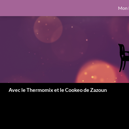
google.com, pub-6462760326890875, DIRECT, f08c47fec0942fa0
Mon l
Aller
6462760326890875, DIRECT, f08c47fec0942fa0
au
contenu
Recherche
Avec le Thermomix et le Cookeo de Zazoun