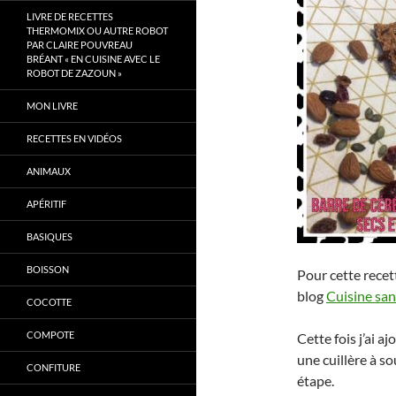
LIVRE DE RECETTES
THERMOMIX OU AUTRE ROBOT
PAR CLAIRE POUVREAU
BRÉANT « EN CUISINE AVEC LE
ROBOT DE ZAZOUN »
MON LIVRE
RECETTES EN VIDÉOS
ANIMAUX
APÉRITIF
BASIQUES
BOISSON
Pour cette recet
blog
Cuisine sans
COCOTTE
COMPOTE
Cette fois j’ai 
une cuillère à s
CONFITURE
étape.