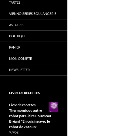
TARTES
VIENNOISERIES BOULANGERIE
ASTUCES
BOUTIQUE
PANIER
MON COMPTE
NEWSLETTER
LIVRE DE RECETTES
Livre de recettes
Thermomix ou autre
robot par Claire Pouvreau
Bréant "En cuisine avec le
robot de Zazoun"
9,90
€