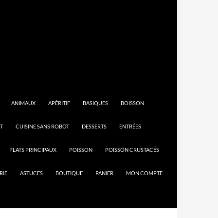
ANIMAUX
APÉRITIF
BASIQUES
BOISSON
T
CUISINE SANS ROBOT
DESSERTS
ENTRÉES
PLATS PRINCIPAUX
POISSON
POISSON CRUSTACÉS
RIE
ASTUCES
BOUTIQUE
PANIER
MON COMPTE