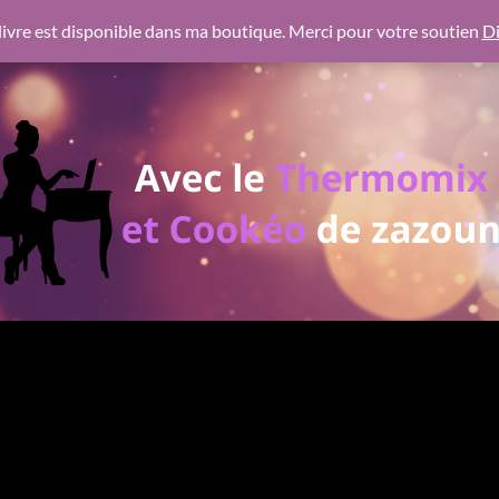
 https://pagead2.googlesyndication.com/pagead/js/adsbygoogl
ivre est disponible dans ma boutique. Merci pour votre soutien
Di