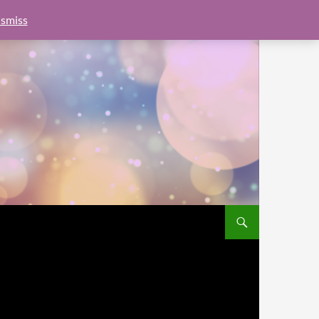
e.js?client=ca-pub-6462760326890875"
google.com, pub-
smiss