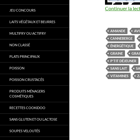
Continuer la lec
JEU CONCOURS
LAITS VÉGÉTAUX ET BEURRES
AMANDE
AV
MULTIFRY OU ACTIFRY
CANNEBERGE
NON CLASSÉ
ÉNERGÉTIQUE
GRAINE
GRAI
PLATS PRINCIPAUX
P'TIT DÉJEUNER
POISSON
SANS LAIT
S
VITAMINES
Z
POISSON CRUSTACÉS
PRODUITS MÉNAGERS
COSMÉTIQUES
RECETTES COOKIDOO
SANS GLUTEN ET OU LACTOSE
SOUPES VELOUTÉS