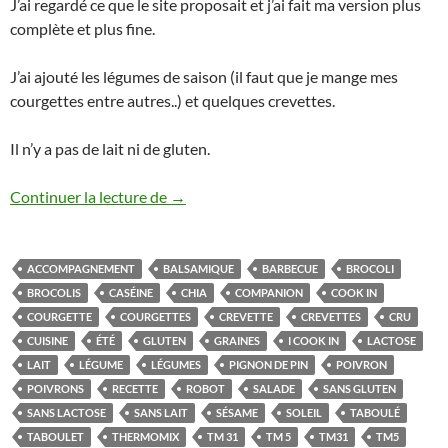
J’ai regardé ce que le site proposait et j’ai fait ma version plus
complète et plus fine.
J’ai ajouté les légumes de saison (il faut que je mange mes
courgettes entre autres..) et quelques crevettes.
Il n’y a pas de lait ni de gluten.
Taboulé de brocolis cru aux légumes d’ét
Continuer la lecture de
→
ACCOMPAGNEMENT
BALSAMIQUE
BARBECUE
BROCOLI
BROCOLIS
CASÉINE
CHIA
COMPANION
COOK IN
COURGETTE
COURGETTES
CREVETTE
CREVETTES
CRU
CUISINE
ÉTÉ
GLUTEN
GRAINES
I COOK IN
LACTOSE
LAIT
LÉGUME
LÉGUMES
PIGNON DE PIN
POIVRON
POIVRONS
RECETTE
ROBOT
SALADE
SANS GLUTEN
SANS LACTOSE
SANS LAIT
SÉSAME
SOLEIL
TABOULÉ
TABOULET
THERMOMIX
TM 31
TM 5
TM31
TM5