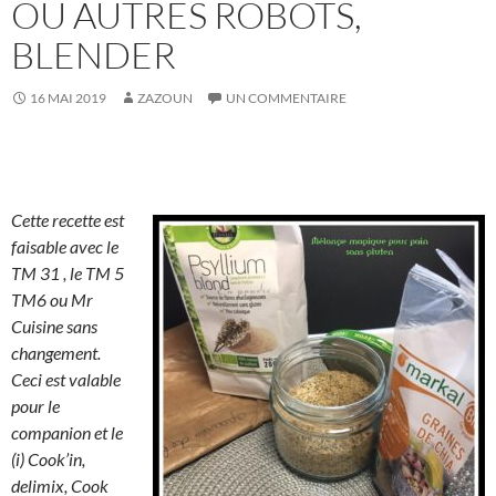
OU AUTRES ROBOTS,
BLENDER
16 MAI 2019
ZAZOUN
UN COMMENTAIRE
Cette recette est
faisable avec le
TM 31 , le TM 5
TM6 ou Mr
Cuisine sans
changement.
Ceci est valable
pour le
companion et le
(i) Cook’in,
delimix, Cook