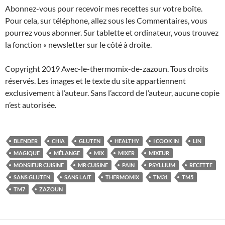
Abonnez-vous pour recevoir mes recettes sur votre boîte.
Pour cela, sur téléphone, allez sous les Commentaires, vous
pourrez vous abonner. Sur tablette et ordinateur, vous trouvez
la fonction « newsletter sur le côté à droite.
Copyright 2019 Avec-le-thermomix-de-zazoun. Tous droits
réservés. Les images et le texte du site appartiennent
exclusivement à l’auteur. Sans l’accord de l’auteur, aucune copie
n’est autorisée.
BLENDER
CHIA
GLUTEN
HEALTHY
I COOK IN
LIN
MAGIQUE
MÉLANGE
MIX
MIXER
MIXEUR
MONSIEUR CUISINE
MR CUISINE
PAIN
PSYLLIUM
RECETTE
SANS GLUTEN
SANS LAIT
THERMOMIX
TM31
TM5
TM7
ZAZOUN