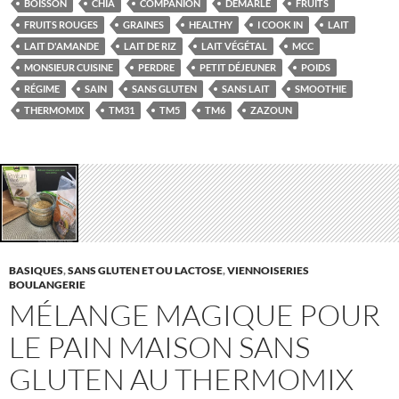
BOISSON
CHIA
COMPANION
DEMARLE
FRUITS
FRUITS ROUGES
GRAINES
HEALTHY
I COOK IN
LAIT
LAIT D'AMANDE
LAIT DE RIZ
LAIT VÉGÉTAL
MCC
MONSIEUR CUISINE
PERDRE
PETIT DÉJEUNER
POIDS
RÉGIME
SAIN
SANS GLUTEN
SANS LAIT
SMOOTHIE
THERMOMIX
TM31
TM5
TM6
ZAZOUN
BASIQUES
,
SANS GLUTEN ET OU LACTOSE
,
VIENNOISERIES
BOULANGERIE
MÉLANGE MAGIQUE POUR
LE PAIN MAISON SANS
GLUTEN AU THERMOMIX