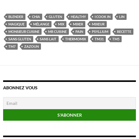
BLENDER
CHIA
GLUTEN
HEALTHY
I COOK IN
LIN
MAGIQUE
MÉLANGE
MIX
MIXER
MIXEUR
MONSIEUR CUISINE
MR CUISINE
PAIN
PSYLLIUM
RECETTE
SANS GLUTEN
SANS LAIT
THERMOMIX
TM31
TM5
TM7
ZAZOUN
ABONNEZ VOUS