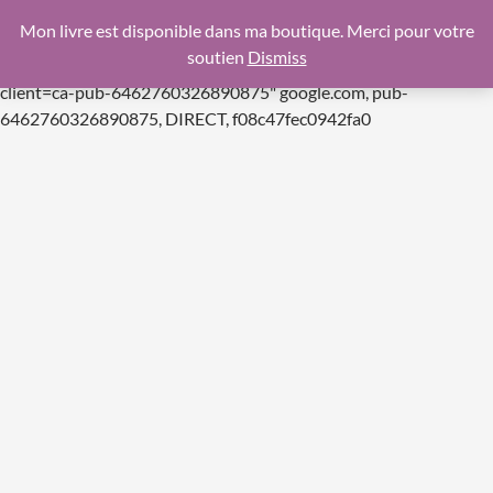
google.com, pub-6462760326890875, DIRECT,
Mon livre est disponible dans ma boutique. Merci pour votre
f08c47fec0942fa0
soutien
Dismiss
https://pagead2.googlesyndication.com/pagead/js/adsbygoogle.js
client=ca-pub-6462760326890875"
google.com, pub-
Aller
6462760326890875, DIRECT, f08c47fec0942fa0
au
contenu