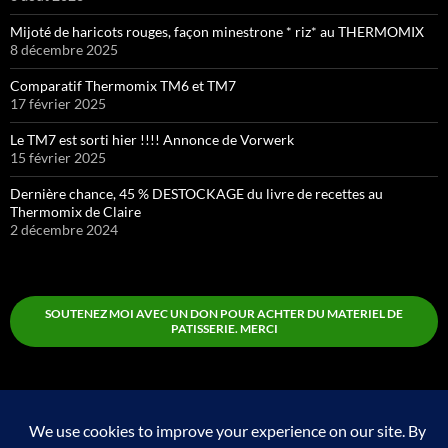
Mijoté de haricots rouges, façon minestrone * riz* au THERMOMIX
8 décembre 2025
Comparatif Thermomix TM6 et TM7
17 février 2025
Le TM7 est sorti hier !!!! Annonce de Vorwerk
15 février 2025
Dernière chance, 45 % DESTOCKAGE du livre de recettes au
Thermomix de Claire
2 décembre 2024
SOUTENEZ MOI AVEC UN DON POUR ACHTER DU MATERIEL DE
PATISSERIE. MERCI
Boutique
Fièrement propulsé par WordPress