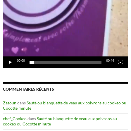
00:00
00:44
COMMENTAIRES RÉCENTS
Zazoun
dans
Sauté ou blanquette de veau aux poivrons au cookeo ou
Cocotte minute
chef_Cookeo
dans
Sauté ou blanquette de veau aux poivrons au
cookeo ou Cocotte minute