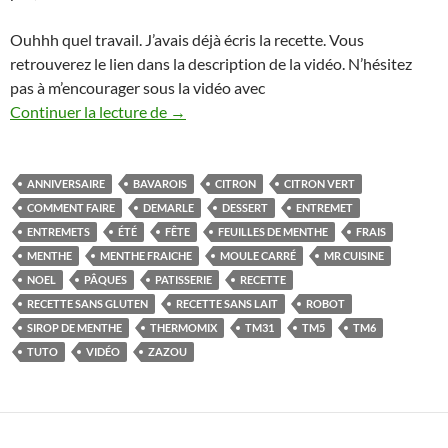
Ouhhh quel travail. J’avais déjà écris la recette. Vous
retrouverez le lien dans la description de la vidéo. N’hésitez
pas à m’encourager sous la vidéo avec
Bavarois citron vert et menthe au Thermo
Continuer la lecture de
→
ANNIVERSAIRE
BAVAROIS
CITRON
CITRON VERT
COMMENT FAIRE
DEMARLE
DESSERT
ENTREMET
ENTREMETS
ÉTÉ
FÊTE
FEUILLES DE MENTHE
FRAIS
MENTHE
MENTHE FRAICHE
MOULE CARRÉ
MR CUISINE
NOEL
PÂQUES
PATISSERIE
RECETTE
RECETTE SANS GLUTEN
RECETTE SANS LAIT
ROBOT
SIROP DE MENTHE
THERMOMIX
TM31
TM5
TM6
TUTO
VIDÉO
ZAZOU