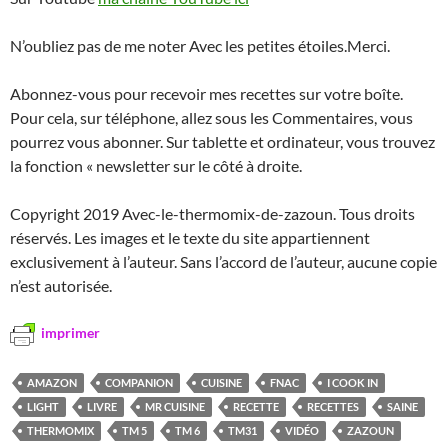
N’oubliez pas de me noter Avec les petites étoiles.Merci.
Abonnez-vous pour recevoir mes recettes sur votre boîte.
Pour cela, sur téléphone, allez sous les Commentaires, vous
pourrez vous abonner. Sur tablette et ordinateur, vous trouvez
la fonction « newsletter sur le côté à droite.
Copyright 2019 Avec-le-thermomix-de-zazoun. Tous droits
réservés. Les images et le texte du site appartiennent
exclusivement à l’auteur. Sans l’accord de l’auteur, aucune copie
n’est autorisée.
imprimer
AMAZON
COMPANION
CUISINE
FNAC
I COOK IN
LIGHT
LIVRE
MR CUISINE
RECETTE
RECETTES
SAINE
THERMOMIX
TM 5
TM 6
TM31
VIDÉO
ZAZOUN