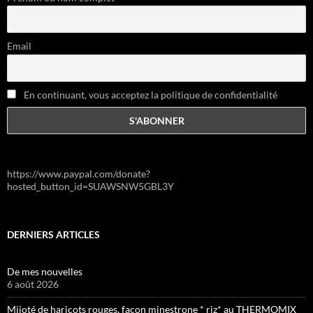
Email
En continuant, vous acceptez la politique de confidentialité
https://www.paypal.com/donate?
hosted_button_id=SUAWSNW5GBL3Y
DERNIERS ARTICLES
De mes nouvelles
6 août 2026
Mijoté de haricots rouges, façon minestrone * riz* au THERMOMIX