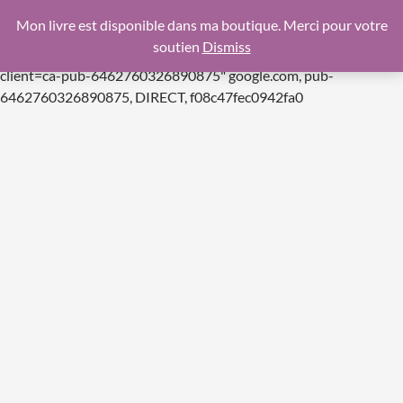
google.com, pub-6462760326890875, DIRECT,
Mon livre est disponible dans ma boutique. Merci pour votre
f08c47fec0942fa0
soutien
Dismiss
https://pagead2.googlesyndication.com/pagead/js/adsbygoogle.js
client=ca-pub-6462760326890875"
google.com, pub-
Aller
6462760326890875, DIRECT, f08c47fec0942fa0
au
contenu