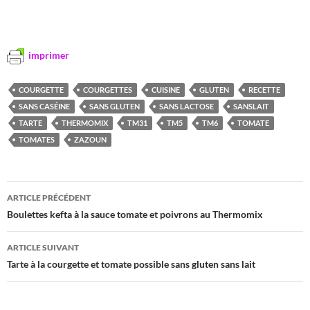
imprimer
COURGETTE
COURGETTES
CUISINE
GLUTEN
RECETTE
SANS CASÉINE
SANS GLUTEN
SANS LACTOSE
SANSLAIT
TARTE
THERMOMIX
TM31
TM5
TM6
TOMATE
TOMATES
ZAZOUN
Navigation
ARTICLE PRÉCÉDENT
des
Boulettes kefta à la sauce tomate et poivrons au Thermomix
articles
ARTICLE SUIVANT
Tarte à la courgette et tomate possible sans gluten sans lait