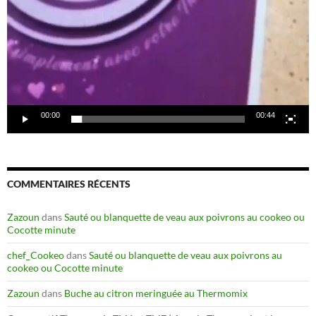
00:00
00:44
COMMENTAIRES RÉCENTS
Zazoun
dans
Sauté ou blanquette de veau aux poivrons au cookeo ou
Cocotte minute
chef_Cookeo
dans
Sauté ou blanquette de veau aux poivrons au
cookeo ou Cocotte minute
Zazoun
dans
Buche au citron meringuée au Thermomix