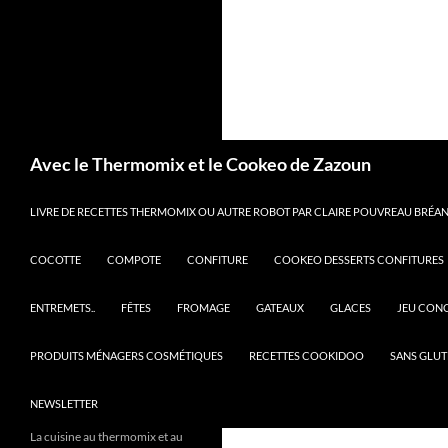
Recherche
Avec le Thermomix et le Cookeo de Zazoun
LIVRE DE RECETTES THERMOMIX OU AUTRE ROBOT PAR CLAIRE POUVREAU BRÉANT
COCOTTE
COMPOTE
CONFITURE
COOKEO DESSERTS CONFITURES
ENTREMETS..
FÊTES
FROMAGE
GATEAUX
GLACES
JEU CON
PRODUITS MÉNAGERS COSMÉTIQUES
RECETTES COOKIDOO
SANS GLUT
NEWSLETTER
La cuisine au thermomix et au