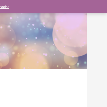
e.js?client=ca-pub-6462760326890875"
google.com, pub-
smiss