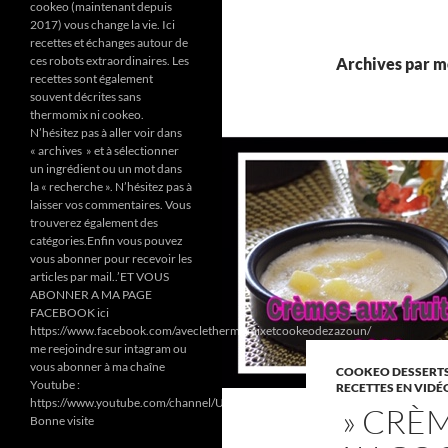
cookeo (maintenant depuis
2017) vous change la vie. Ici
recettes et échanges autour de
ces robots extraordinaires. Les
Archives par mo
recettes sont également
souvent décrites sans
thermomix ni cookeo.
N’hésitez pas à aller voir dans
« archives » et à sélectionner
un ingrédient ou un mot dans
la « recherche ». N’hésitez pas à
laisser vos commentaires. Vous
trouverez également des
catégories.Enfin vous pouvez
vous abonner pour recevoir les
articles par mail..’ET VOUS
ABONNER A MA PAGE
FACEBOOK ici
https://www.facebook.com/aveclethermomixetcookeodezazoun/
me reejoindre sur intagram ou
vous abonner à ma chaîne
COOKEO DESSERTS
Youtube :
RECETTES EN VIDÉ
https://www.youtube.com/channel/UC6Pa6dF808fmGjZ5MMlrtaA
» CRÈM
Bonne visite