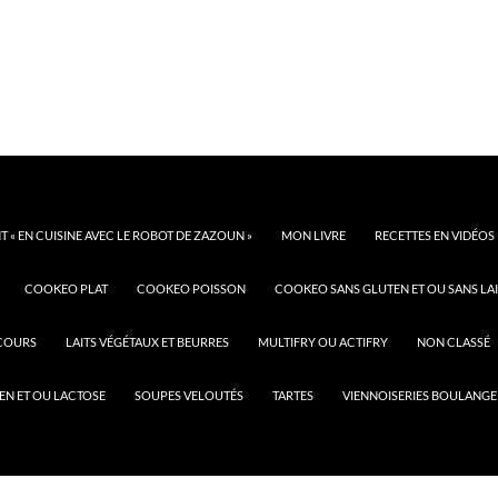
 « EN CUISINE AVEC LE ROBOT DE ZAZOUN »
MON LIVRE
RECETTES EN VIDÉOS
COOKEO PLAT
COOKEO POISSON
COOKEO SANS GLUTEN ET OU SANS LAI
COURS
LAITS VÉGÉTAUX ET BEURRES
MULTIFRY OU ACTIFRY
NON CLASSÉ
EN ET OU LACTOSE
SOUPES VELOUTÉS
TARTES
VIENNOISERIES BOULANGE