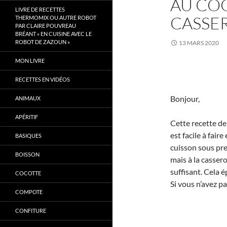
AU CO
LIVRE DE RECETTES
CASSE
THERMOMIX OU AUTRE ROBOT
PAR CLAIRE POUVREAU
BRÉANT « EN CUISINE AVEC LE
ROBOT DE ZAZOUN »
13 MARS 2020
MON LIVRE
RECETTES EN VIDÉOS
Bonjour,
ANIMAUX
APÉRITIF
Cette recette de
est facile à faire
BASIQUES
cuisson sous pre
BOISSON
mais à la cassero
suffisant. Cela é
COCOTTE
Si vous n’avez p
COMPOTE
CONFITURE