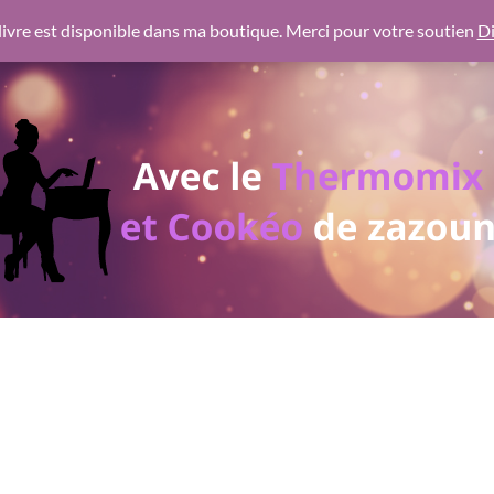
 https://pagead2.googlesyndication.com/pagead/js/adsbygoogl
ivre est disponible dans ma boutique. Merci pour votre soutien
Di