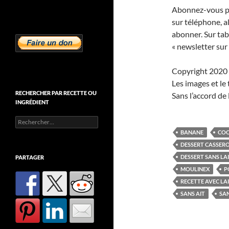
Abonnez-vous pou
sur téléphone, a
abonner. Sur tab
« newsletter sur 
Copyright 2020 
Les images et le
RECHERCHER PAR RECETTE OU
Sans l’accord de 
INGRÉDIENT
Rechercher :
BANANE
CO
DESSERT CASSER
DESSERT SANS LA
PARTAGER
MOULINEX
P
RECETTE AVEC LA
SANS AIT
SA