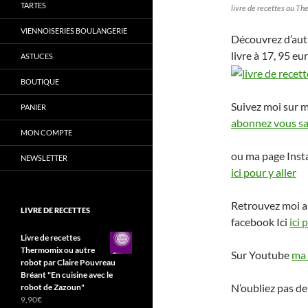
TARTES
livre de recettes au T
VIENNOISERIES BOULANGERIE
Découvrez d’aut
livre à 17, 95 eu
ASTUCES
BOUTIQUE
Suivez moi sur 
PANIER
abonnez vous san
MON COMPTE
ou ma page Ins
NEWSLETTER
ici pour y aller
Retrouvez moi a
LIVRE DE RECETTES
facebook Ici
ici 
Livre de recettes
Thermomix ou autre
Sur Youtube
ma 
robot par Claire Pouvreau
Bréant "En cuisine avec le
N’oubliez pas de
robot de Zazoun"
9,90
€