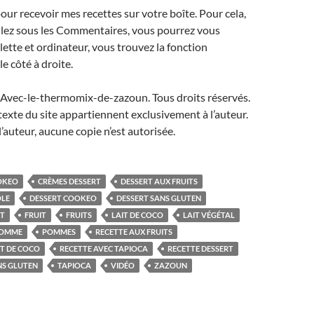
r recevoir mes recettes sur votre boîte. Pour cela,
llez sous les Commentaires, vous pourrez vous
lette et ordinateur, vous trouvez la fonction
le côté à droite.
Avec-le-thermomix-de-zazoun. Tous droits réservés.
 texte du site appartiennent exclusivement à l’auteur.
l’auteur, aucune copie n’est autorisée.
OKEO
CRÈMES DESSERT
DESSERT AUX FRUITS
OLE
DESSERT COOKEO
DESSERT SANS GLUTEN
IT
FRUIT
FRUITS
LAIT DE COCO
LAIT VÉGÉTAL
OMME
POMMES
RECETTE AUX FRUITS
IT DE COCO
RECETTE AVEC TAPIOCA
RECETTE DESSERT
NS GLUTEN
TAPIOCA
VIDÉO
ZAZOUN