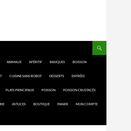
ANIMAUX
APÉRITIF
BASIQUES
BOISSON
T
CUISINE SANS ROBOT
DESSERTS
ENTRÉES
PLATS PRINCIPAUX
POISSON
POISSON CRUSTACÉS
RIE
ASTUCES
BOUTIQUE
PANIER
MON COMPTE