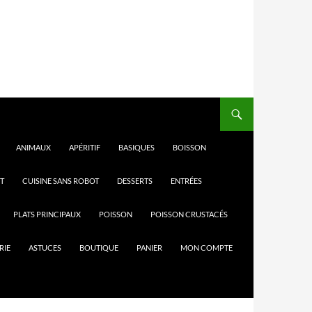
ANIMAUX
APÉRITIF
BASIQUES
BOISSON
T
CUISINE SANS ROBOT
DESSERTS
ENTRÉES
PLATS PRINCIPAUX
POISSON
POISSON CRUSTACÉS
RIE
ASTUCES
BOUTIQUE
PANIER
MON COMPTE