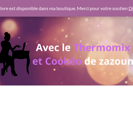
 https://pagead2.googlesyndication.com/pagead/js/adsbygoogl
ivre est disponible dans ma boutique. Merci pour votre soutien
Di