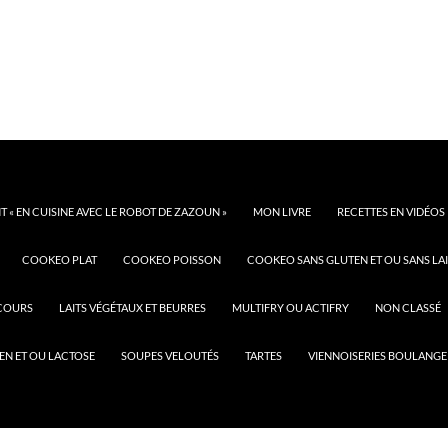
 « EN CUISINE AVEC LE ROBOT DE ZAZOUN »
MON LIVRE
RECETTES EN VIDÉOS
COOKEO PLAT
COOKEO POISSON
COOKEO SANS GLUTEN ET OU SANS LAI
COURS
LAITS VÉGÉTAUX ET BEURRES
MULTIFRY OU ACTIFRY
NON CLASSÉ
EN ET OU LACTOSE
SOUPES VELOUTÉS
TARTES
VIENNOISERIES BOULANGE