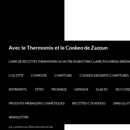
Recherche
Avec le Thermomix et le Cookeo de Zazoun
LIVRE DE RECETTES THERMOMIX OU AUTRE ROBOT PAR CLAIRE POUVREAU BRÉANT
COCOTTE
COMPOTE
CONFITURE
COOKEO DESSERTS CONFITURES
ENTREMETS..
FÊTES
FROMAGE
GATEAUX
GLACES
JEU CON
PRODUITS MÉNAGERS COSMÉTIQUES
RECETTES COOKIDOO
SANS GLUT
NEWSLETTER
La cuisine au thermomix et au