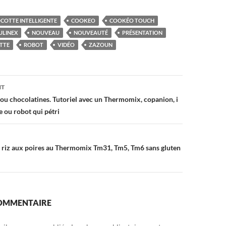
COTTE INTELLIGENTE
COOKEO
COOKÉO TOUCH
LINEX
NOUVEAU
NOUVEAUTÉ
PRÉSENTATION
TTE
ROBOT
VIDÉO
ZAZOUN
on
NT
 ou chocolatines. Tutoriel avec un Thermomix, copanion, i
e ou robot qui pétri
 riz aux poires au Thermomix Tm31, Tm5, Tm6 sans gluten
COMMENTAIRE