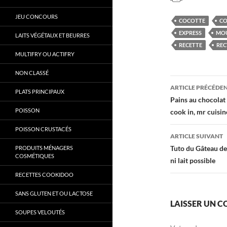
JEU CONCOURS
COCOTTE
CO
EXPRESS
MOU
LAITS VÉGÉTAUX ET BEURRES
RECETTE
REC
MULTIFRY OU ACTIFRY
NON CLASSÉ
Navigati
ARTICLE PRÉCÉDE
PLATS PRINCIPAUX
des
Pains au chocolat
POISSON
cook in, mr cuisin
articles
POISSON CRUSTACÉS
ARTICLE SUIVANT
Tuto du Gâteau de
PRODUITS MÉNAGERS
COSMÉTIQUES
ni lait possible
RECETTES COOKIDOO
SANS GLUTEN ET OU LACTOSE
LAISSER UN 
SOUPES VELOUTÉS