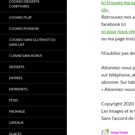
COOKEO DESSERTS
ici trouvez ma p
CONFITURES
clic-
Retrouvez moi a
COOKEO PLAT
facebook Ici
COOKEO POISSON
ici pour nous rej
ou ma page Ins
COOKEO SANS GLUTEN ET OU
SANS LAIT
N’oubliez pas de
CUISINE SANS ROBOT
Abonnez-vous pou
DESSERTS
sur téléphone, a
ENTRÉES
abonner. Sur tab
« Abonnez-vous »
ENTREMETS..
FÊTES
Copyright 2020 
Les images et le
FROMAGE
Sans l’accord de 
GATEAUX
imprimer
GLACES