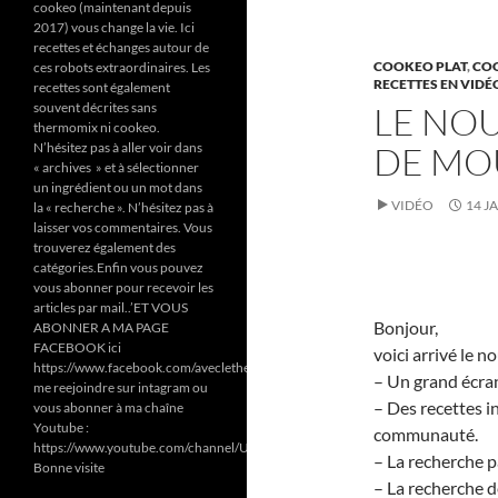
cookeo (maintenant depuis
2017) vous change la vie. Ici
recettes et échanges autour de
COOKEO PLAT
,
CO
ces robots extraordinaires. Les
RECETTES EN VIDÉ
recettes sont également
souvent décrites sans
LE NO
thermomix ni cookeo.
N’hésitez pas à aller voir dans
DE MOU
« archives » et à sélectionner
un ingrédient ou un mot dans
VIDÉO
14 J
la « recherche ». N’hésitez pas à
laisser vos commentaires. Vous
trouverez également des
catégories.Enfin vous pouvez
vous abonner pour recevoir les
articles par mail..’ET VOUS
Bonjour,
ABONNER A MA PAGE
FACEBOOK ici
voici arrivé le 
https://www.facebook.com/aveclethermomixetcookeodezazoun/
– Un grand écran
me reejoindre sur intagram ou
– Des recettes in
vous abonner à ma chaîne
Youtube :
communauté.
https://www.youtube.com/channel/UC6Pa6dF808fmGjZ5MMlrtaA
– La recherche p
Bonne visite
– La recherche d