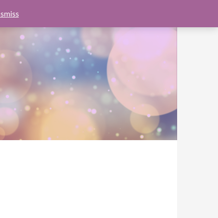
e.js?client=ca-pub-6462760326890875"
google.com, pub-
smiss