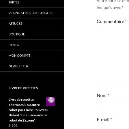
Votre adresse e-ma
TARTES
indiqués avec
*
VIENNOISERIES BOULANGERIE
Commentaire
*
ASTUCES
BOUTIQUE
PANIER
MON COMPTE
NEWSLETTER
LIVRE DE RECETTES
Nom
*
Livre de recettes
Thermomix ou autre
robot par Claire Pouvreau
Bréant "En cuisine avec le
E-mail
*
robot de Zazoun"
9,90
€