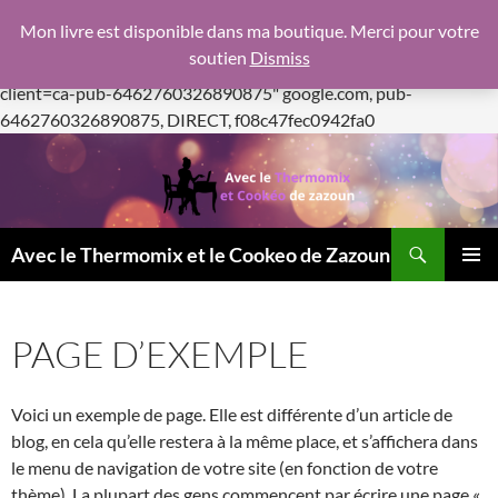
google.com, pub-6462760326890875, DIRECT,
Mon livre est disponible dans ma boutique. Merci pour votre
f08c47fec0942fa0
soutien
Dismiss
https://pagead2.googlesyndication.com/pagead/js/adsbygoogle.js
client=ca-pub-6462760326890875"
google.com, pub-
Aller
6462760326890875, DIRECT, f08c47fec0942fa0
au
contenu
Recherche
Avec le Thermomix et le Cookeo de Zazoun
MENU
PRINCI
PAGE D’EXEMPLE
Voici un exemple de page. Elle est différente d’un article de
blog, en cela qu’elle restera à la même place, et s’affichera dans
le menu de navigation de votre site (en fonction de votre
thème). La plupart des gens commencent par écrire une page «