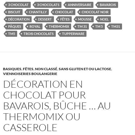
3 CHOCOLAT
3 CHOCOLATS
ANNIVERSAIRE
BAVAROIS
BISCUIT
CHANTILLY
CHOCOLAT
CHOCOLAT NOIR
DÉCORATION
DESSERT
FÊTES
MOUSSE
NOEL
PÂQUES
ROYAL
THERMOMIX
TM 31
TM 5
TM31
TM5
TROIS CHOCOLATS
TUPPERWARE
BASIQUES
,
FÊTES
,
NON CLASSÉ
,
SANS GLUTEN ET OU LACTOSE
,
VIENNOISERIES BOULANGERIE
DÉCORATION EN
CHOCOLAT POUR
BAVAROIS, BÛCHE … AU
THERMOMIX OU
CASSEROLE