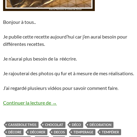
Bonjour à tous..
Je publie cette recette aujourd’hui car j’en aurai besoin pour
différentes recettes.
Je n’aurai plus besoin de la réécrire.
Je rajouterai des photos qu fur et à mesure de mes réalisations.
J’ai regardé plusieurs vidéos pour savoir comment faire.
Décoration en chocolat pour bavarois, 
Continuer la lecture de
→
CASSEROLE TM31
CHOCOLAT
DÉCO
DÉCORATION
DÉCORE
DÉCORER
DECOS
TEMPERAGE
TEMPÉRER