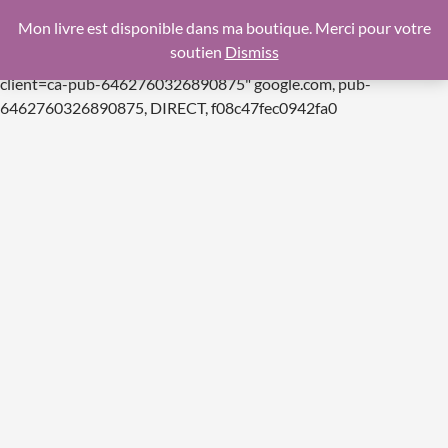
google.com, pub-6462760326890875, DIRECT,
Mon livre est disponible dans ma boutique. Merci pour votre
f08c47fec0942fa0
soutien
Dismiss
https://pagead2.googlesyndication.com/pagead/js/adsbygoogle.js
client=ca-pub-6462760326890875"
google.com, pub-
Aller
6462760326890875, DIRECT, f08c47fec0942fa0
au
contenu