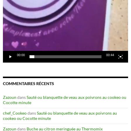
00:00
00:44
COMMENTAIRES RÉCENTS
Zazoun
dans
Sauté ou blanquette de veau aux poivrons au cookeo ou
Cocotte minute
chef_Cookeo
dans
Sauté ou blanquette de veau aux poivrons au
cookeo ou Cocotte minute
Zazoun
dans
Buche au citron meringuée au Thermomix