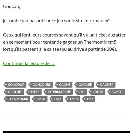
Coucou,
je tombe par hasard sur ce jeu sur le site Intermarché.
Ceux qui font leurs courses savent qu’il y’a un ticket à gratter
en ce moment pour tenter de gagner un Thermomix tm5
lorsqu’ils passent à la caisse (ou au drive à partir de 20€).
Tentez de gagner un Thermomix avec Int
Continuer la lecture de
→
CONCOUR
CONCOURS
GAGNÉ
GAGNÉE
GAGNER
GRATUIT
INTER
INTERMARCHÉ
JEU
JOUER
ROBOT
THERMOMIX
TM 31
TM 5
TM31
TM5