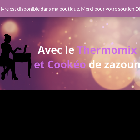
 https://pagead2.googlesyndication.com/pagead/js/adsbygoogl
ivre est disponible dans ma boutique. Merci pour votre soutien
Di