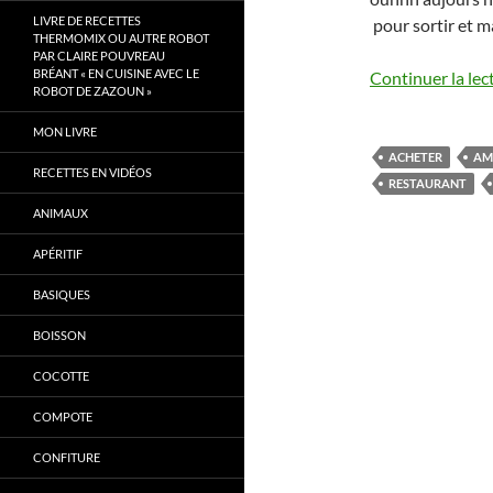
LIVRE DE RECETTES
pour sortir et m
THERMOMIX OU AUTRE ROBOT
PAR CLAIRE POUVREAU
BRÉANT « EN CUISINE AVEC LE
Continuer la lec
ROBOT DE ZAZOUN »
MON LIVRE
ACHETER
AM
RECETTES EN VIDÉOS
RESTAURANT
ANIMAUX
APÉRITIF
BASIQUES
BOISSON
COCOTTE
COMPOTE
CONFITURE