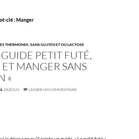
ot-clé : Manger
ES THERMOMIX
,
SANS GLUTEN ET OU LACTOSE
« GUIDE PETIT FUTÉ,
 ET MANGER SANS
N «
ZAZOUN
LAISSER UN COMMENTAIRE
 je découvre qu’il existe un guide, « Le petit futé «