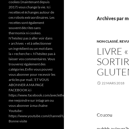
cookeo (maintenant depuis
2017) vous change la vie. Ici
recettes et échanges autour de
ces robots extraordinaires. Les
Archives par m
recettes sont également
souvent décrites sans
thermomix ni cookeo.
N’hésitez pas à aller voir dans
NON CLASSÉ
,
REVU
« archives » et à sélectionner
LIVRE 
un ingrédient ou un mot dans
la « recherche ». N’hésitez pas à
SORTIR
laisser vos commentaires. Vous
trouverez également des
GLUTE
catégories.Enfin vous pouvez
vous abonner pour recevoir les
articles par mail..’ET VOUS
22 MARS 2018
ABONNER A MA PAGE
FACEBOOK ici
https://www.facebook.com/aveclethermomixetcookeodezazoun/
me reejoindre sur intagram ou
vous abonner à ma chaîne
Youtube :
Coucou
https://www.youtube.com/channel/UC6Pa6dF808fmGjZ5MMlrtaA
Bonne visite
ouhhh aujours’hui