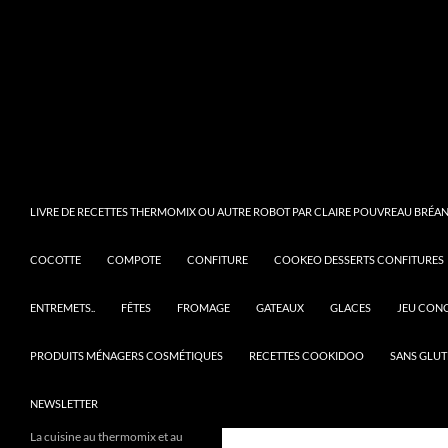
LIVRE DE RECETTES THERMOMIX OU AUTRE ROBOT PAR CLAIRE POUVREAU BRÉANT
COCOTTE
COMPOTE
CONFITURE
COOKEO DESSERTS CONFITURES
ENTREMETS..
FÊTES
FROMAGE
GATEAUX
GLACES
JEU CON
PRODUITS MÉNAGERS COSMÉTIQUES
RECETTES COOKIDOO
SANS GLUT
NEWSLETTER
La cuisine au thermomix et au