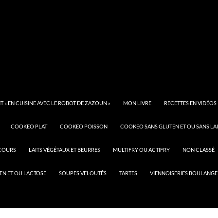
 « EN CUISINE AVEC LE ROBOT DE ZAZOUN »
MON LIVRE
RECETTES EN VIDÉOS
COOKEO PLAT
COOKEO POISSON
COOKEO SANS GLUTEN ET OU SANS LAI
COURS
LAITS VÉGÉTAUX ET BEURRES
MULTIFRY OU ACTIFRY
NON CLASSÉ
EN ET OU LACTOSE
SOUPES VELOUTÉS
TARTES
VIENNOISERIES BOULANGE