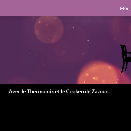
google.com, pub-6462760326890875, DIRECT, f08c47fec0942fa0
Mon l
Aller
6462760326890875, DIRECT, f08c47fec0942fa0
au
contenu
Recherche
Avec le Thermomix et le Cookeo de Zazoun