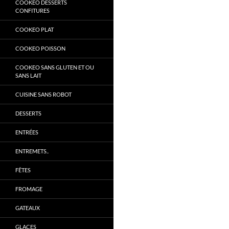
COOKEO DESSERTS
CONFITURES
COOKEO PLAT
COOKEO POISSON
COOKEO SANS GLUTEN ET OU
SANS LAIT
CUISINE SANS ROBOT
DESSERTS
ENTRÉES
ENTREMETS..
FÊTES
FROMAGE
GATEAUX
GLACES