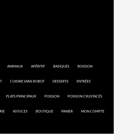
ANIMAUX
APÉRITIF
BASIQUES
BOISSON
T
CUISINE SANS ROBOT
DESSERTS
ENTRÉES
PLATS PRINCIPAUX
POISSON
POISSON CRUSTACÉS
RIE
ASTUCES
BOUTIQUE
PANIER
MON COMPTE