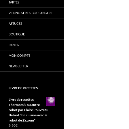
TARTES
VIENNOISERIES BOULANGERIE
ASTUCES
BOUTIQUE
PANIER
MON COMPTE
NEWSLETTER
LIVRE DE RECETTES
Livre de recettes
Thermomix ou autre
robot par Claire Pouvreau
Bréant "En cuisine avec le
robot de Zazoun"
9,90
€