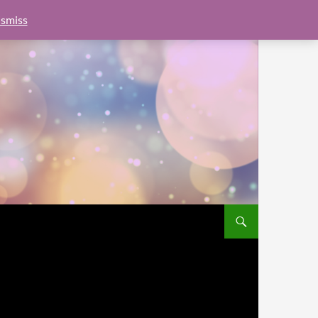
e.js?client=ca-pub-6462760326890875"
google.com, pub-
smiss