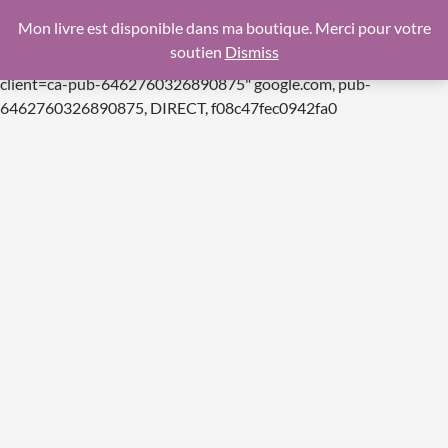
google.com, pub-6462760326890875, DIRECT,
Mon livre est disponible dans ma boutique. Merci pour votre
f08c47fec0942fa0
soutien
Dismiss
https://pagead2.googlesyndication.com/pagead/js/adsbygoogle.js
client=ca-pub-6462760326890875"
google.com, pub-
Aller
6462760326890875, DIRECT, f08c47fec0942fa0
au
contenu