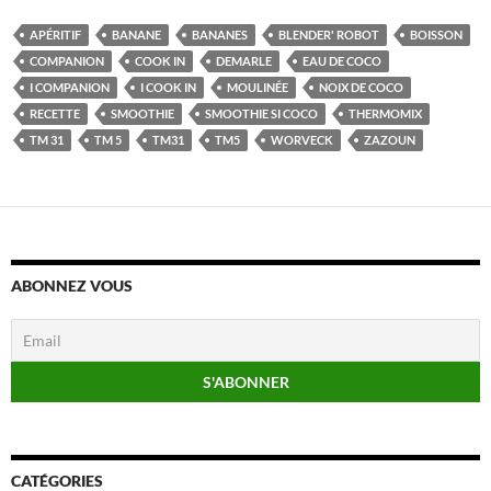
APÉRITIF
BANANE
BANANES
BLENDER' ROBOT
BOISSON
COMPANION
COOK IN
DEMARLE
EAU DE COCO
I COMPANION
I COOK IN
MOULINÉE
NOIX DE COCO
RECETTE
SMOOTHIE
SMOOTHIE SI COCO
THERMOMIX
TM 31
TM 5
TM31
TM5
WORVECK
ZAZOUN
ABONNEZ VOUS
CATÉGORIES