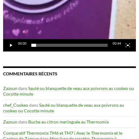
00:00
00:44
COMMENTAIRES RÉCENTS
Zazoun
dans
Sauté ou blanquette de veau aux poivrons au cookeo ou
Cocotte minute
chef_Cookeo
dans
Sauté ou blanquette de veau aux poivrons au
cookeo ou Cocotte minute
Zazoun
dans
Buche au citron meringuée au Thermomix
Comparatif Thermomix TM6 et TM7 | Avec le Thermomix et le
Cookeo de Zazoun
dans
Mon livre de recettes Thermomix à