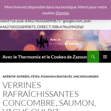
google.com, pub-6462760326890875, DIRECT,
Mon livre est disponible dans ma boutique. Merci pour votre
f08c47fec0942fa0
soutien
Dismiss
https://pagead2.googlesyndication.com/pagead/js/adsbygoogle.js
client=ca-pub-6462760326890875"
google.com, pub-
Aller
6462760326890875, DIRECT, f08c47fec0942fa0
au
contenu
Recherche
Avec le Thermomix et le Cookeo de Zazoun
MENU
PRINCI
APÉRITIF
,
ENTRÉES
,
FÊTES
,
POISSON CRUSTACÉS
,
UNCATEGORIZED
VERRINES
RAFRAÎCHISSANTES
CONCOMBRE, SAUMON,