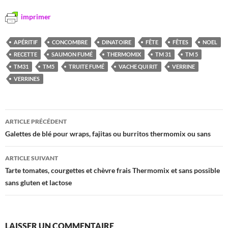
imprimer
APÉRITIF
CONCOMBRE
DINATOIRE
FÊTE
FÊTES
NOEL
RECETTE
SAUMON FUMÉ
THERMOMIX
TM 31
TM 5
TM31
TM5
TRUITE FUMÉ
VACHE QUI RIT
VERRINE
VERRINES
Navigation
ARTICLE PRÉCÉDENT
des
Galettes de blé pour wraps, fajitas ou burritos thermomix ou sans
articles
ARTICLE SUIVANT
Tarte tomates, courgettes et chèvre frais Thermomix et sans possible
sans gluten et lactose
LAISSER UN COMMENTAIRE