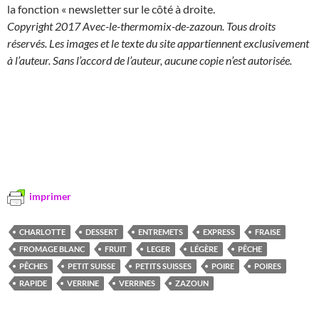
la fonction « newsletter sur le côté à droite.
Copyright 2017 Avec-le-thermomix-de-zazoun. Tous droits
réservés. Les images et le texte du site appartiennent exclusivement
à l’auteur. Sans l’accord de l’auteur, aucune copie n’est autorisée.
imprimer
CHARLOTTE
DESSERT
ENTREMETS
EXPRESS
FRAISE
FROMAGE BLANC
FRUIT
LEGER
LÉGÈRE
PÊCHE
PÊCHES
PETIT SUISSE
PETITS SUISSES
POIRE
POIRES
RAPIDE
VERRINE
VERRINES
ZAZOUN