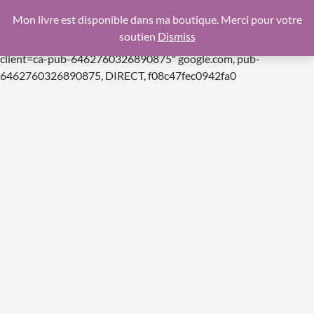
google.com, pub-6462760326890875, DIRECT,
Mon livre est disponible dans ma boutique. Merci pour votre
f08c47fec0942fa0
soutien
Dismiss
https://pagead2.googlesyndication.com/pagead/js/adsbygoogle.js
client=ca-pub-6462760326890875"
google.com, pub-
Aller
6462760326890875, DIRECT, f08c47fec0942fa0
au
contenu