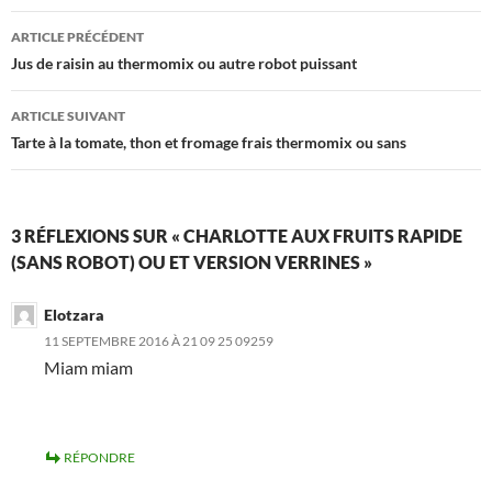
Navigation
ARTICLE PRÉCÉDENT
des
Jus de raisin au thermomix ou autre robot puissant
articles
ARTICLE SUIVANT
Tarte à la tomate, thon et fromage frais thermomix ou sans
3 RÉFLEXIONS SUR « CHARLOTTE AUX FRUITS RAPIDE
(SANS ROBOT) OU ET VERSION VERRINES »
Elotzara
11 SEPTEMBRE 2016 À 21 09 25 09259
Miam miam
RÉPONDRE