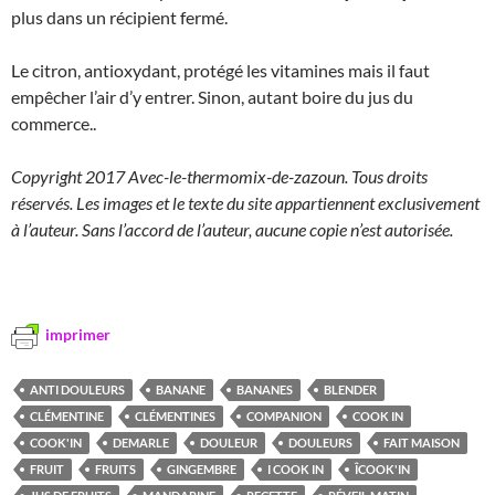
plus dans un récipient fermé.
Le citron, antioxydant, protégé les vitamines mais il faut
empêcher l’air d’y entrer. Sinon, autant boire du jus du
commerce..
Copyright 2017 Avec-le-thermomix-de-zazoun. Tous droits
réservés. Les images et le texte du site appartiennent exclusivement
à l’auteur. Sans l’accord de l’auteur, aucune copie n’est autorisée.
imprimer
ANTI DOULEURS
BANANE
BANANES
BLENDER
CLÉMENTINE
CLÉMENTINES
COMPANION
COOK IN
COOK'IN
DEMARLE
DOULEUR
DOULEURS
FAIT MAISON
FRUIT
FRUITS
GINGEMBRE
I COOK IN
ÎCOOK'IN