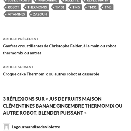
JUS DE FRUITS
MANDARINE
RECETTE
RÉVEIL MATIN
ROBOT
THERMOMIX
TM 31
TM 5
TM31
TM5
VITAMINES
ZAZOUN
Navigation
ARTICLE PRÉCÉDENT
des
Gaufres croustillantes de Christophe Felder, à la main ou robot
thermomix ou autres
articles
ARTICLE SUIVANT
Croque cake Thermomix ou autres robot et casserole
3 RÉFLEXIONS SUR « JUS DE FRUITS MAISON
CLÉMENTINES BANANE GINGEMBRE THERMOMIX OU
AUTRE ROBOT, BLENDER PUISSANT »
Lagourmandisedeviolette