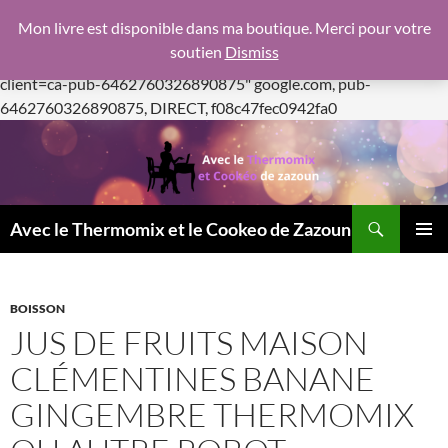
google.com, pub-6462760326890875, DIRECT,
Mon livre est disponible dans ma boutique. Merci pour votre
f08c47fec0942fa0
soutien
Dismiss
https://pagead2.googlesyndication.com/pagead/js/adsbygoogle.js
client=ca-pub-6462760326890875"
google.com, pub-
Aller
6462760326890875, DIRECT, f08c47fec0942fa0
au
contenu
Recherche
Avec le Thermomix et le Cookeo de Zazoun
MENU
PRINCI
BOISSON
JUS DE FRUITS MAISON
CLÉMENTINES BANANE
GINGEMBRE THERMOMIX