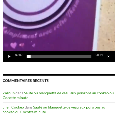
00:00
00:44
COMMENTAIRES RÉCENTS
Zazoun
dans
Sauté ou blanquette de veau aux poivrons au cookeo ou
Cocotte minute
chef_Cookeo
dans
Sauté ou blanquette de veau aux poivrons au
cookeo ou Cocotte minute