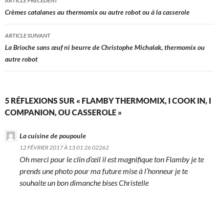
ARTICLE PRÉCÉDENT
des
Crèmes catalanes au thermomix ou autre robot ou à la casserole
articles
ARTICLE SUIVANT
La Brioche sans œuf ni beurre de Christophe Michalak, thermomix ou
autre robot
5 RÉFLEXIONS SUR « FLAMBY THERMOMIX, I COOK IN, I
COMPANION, OU CASSEROLE »
La cuisine de poupoule
12 FÉVRIER 2017 À 13 01 26 02262
Oh merci pour le clin d’œil il est magnifique ton Flamby je te
prends une photo pour ma future mise à l’honneur je te
souhaite un bon dimanche bises Christelle