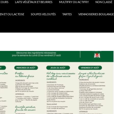
COURS
LAITS VÉGÉTAUX ET BEURRES
MULTIFRY OU ACTIFRY
NON CLASSÉ
EN ET OU LACTOSE
SOUPES VELOUTÉS
TARTES
VIENNOISERIES BOULANGE