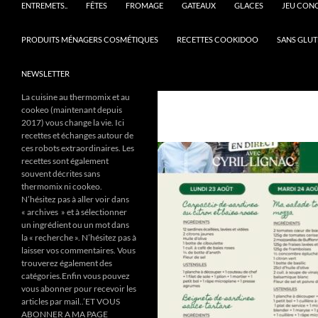
ENTREMETS..
FÊTES
FROMAGE
GATEAUX
GLACES
JEU CON
PRODUITS MÉNAGERS COSMÉTIQUES
RECETTES COOKIDOO
SANS GLUT
NEWSLETTER
La cuisine au thermomix et au
cookeo (maintenant depuis
2017) vous change la vie. Ici
recettes et échanges autour de
ces robots extraordinaires. Les
recettes sont également
souvent décrites sans
thermomix ni cookeo.
N’hésitez pas à aller voir dans
« archives » et à sélectionner
un ingrédient ou un mot dans
la « recherche ». N’hésitez pas à
laisser vos commentaires. Vous
trouverez également des
catégories.Enfin vous pouvez
vous abonner pour recevoir les
articles par mail..’ET VOUS
ABONNER A MA PAGE