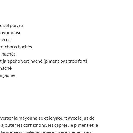
de sel poivre
mayonnaise
 grec
rnichons hachés
s hachés
 jalapeño vert haché (piment pas trop fort)
 haché
on jaune
 verser la mayonnaise et le yaourt avec le jus de
 ajouter les cornichons, les câpres, le piment et le
de nouveau, Saler et poivrer. Réserver au frais.