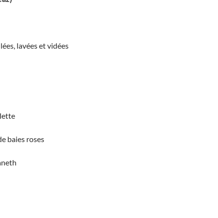
lées, lavées et vidées
lette
 de baies roses
aneth