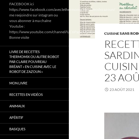
FACEBOOK ici
https://www.facebook.com/aveclethermomixetcookeodezazoun/
me reejoindre sur intagram ou
vous abonner à ma chaîne
Youtube :
https://www.youtube.com/channel/UC6Pa6dF808fmGjZ5MMlrtaA
CUISINE SANS ROB
Bonne visite
RECETT
SARDIN
LIVRE DE RECETTES
THERMOMIX OU AUTRE ROBOT
PAR CLAIRE POUVREAU
CUISIN
BRÉANT « EN CUISINE AVEC LE
ROBOT DE ZAZOUN »
23 AOÛ
MON LIVRE
23 AOÛT 2021
RECETTES EN VIDÉOS
ANIMAUX
APÉRITIF
BASIQUES