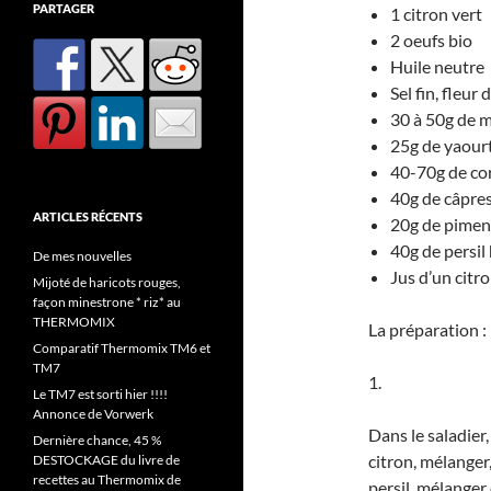
PARTAGER
1 citron vert
2 oeufs bio
Huile neutre
Sel fin, fleur 
30 à 50g de 
25g de yaourt
40-70g de co
40g de câpre
ARTICLES RÉCENTS
20g de piment
40g de persil
De mes nouvelles
Jus d’un citr
Mijoté de haricots rouges,
façon minestrone * riz* au
THERMOMIX
La préparation :
Comparatif Thermomix TM6 et
TM7
1.
Le TM7 est sorti hier !!!!
Annonce de Vorwerk
Dans le saladier,
Dernière chance, 45 %
citron, mélanger,
DESTOCKAGE du livre de
recettes au Thermomix de
persil, mélanger 