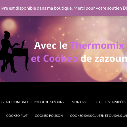
 https://pagead2.googlesyndication.com/pagead/js/adsbygoogl
ivre est disponible dans ma boutique. Merci pour votre soutien
Di
 « EN CUISINE AVEC LE ROBOT DE ZAZOUN »
MON LIVRE
RECETTES EN VIDÉOS
COOKEO PLAT
COOKEO POISSON
COOKEO SANS GLUTEN ET OU SANS LAI