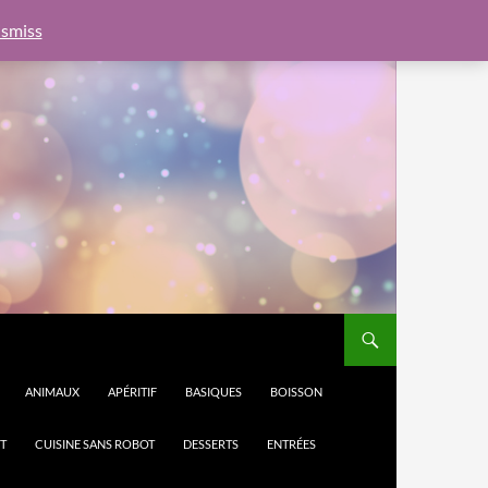
e.js?client=ca-pub-6462760326890875"
google.com, pub-
smiss
ANIMAUX
APÉRITIF
BASIQUES
BOISSON
T
CUISINE SANS ROBOT
DESSERTS
ENTRÉES