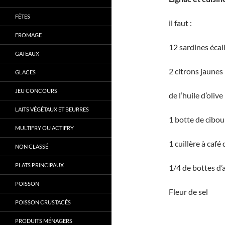
FÊTES
il faut :
FROMAGE
12 sardines écail
GATEAUX
2 citrons jaunes
GLACES
JEU CONCOURS
de l’huile d’olive
LAITS VÉGÉTAUX ET BEURRES
1 botte de cibou
MULTIFRY OU ACTIFRY
1 cuillère à café
NON CLASSÉ
PLATS PRINCIPAUX
1/4 de bottes d’
POISSON
Fleur de sel
POISSON CRUSTACÉS
PRODUITS MÉNAGERS