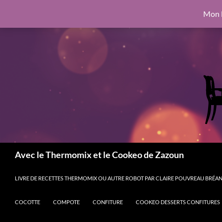
google.com, pub-6462760326890875, DIRECT, f08c47fec0942fa0
Mon l
Aller
6462760326890875, DIRECT, f08c47fec0942fa0
au
contenu
Recherche
Avec le Thermomix et le Cookeo de Zazoun
LIVRE DE RECETTES THERMOMIX OU AUTRE ROBOT PAR CLAIRE POUVREAU BRÉANT
COCOTTE
COMPOTE
CONFITURE
COOKEO DESSERTS CONFITURES