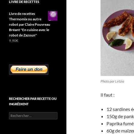
LIVRE DE RECETTES
Livre de recettes
Thermomix ou autre
robot par Claire Pouvreau
Bréant "En cuisine avec le
robot de Zazoun"
9,90
€
Photo par Letzia
Il faut :
RECHERCHER PAR RECETTE OU
INGRÉDIENT
12 sardines éc
Rechercher :
150g de panko 
Paprika fumé
60g de maïze