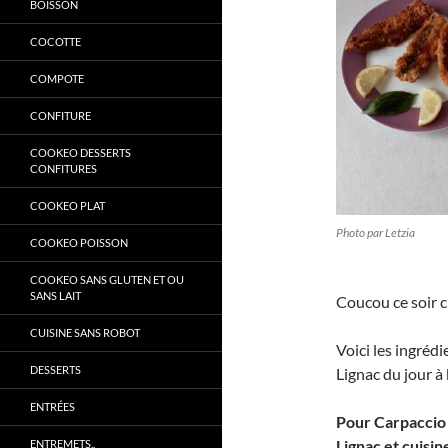
BOISSON
COCOTTE
COMPOTE
CONFITURE
COOKEO DESSERTS
CONFITURES
COOKEO PLAT
Photo par Letzia
COOKEO POISSON
COOKEO SANS GLUTEN ET OU
SANS LAIT
Coucou ce soir c’
CUISINE SANS ROBOT
Voici les ingréd
DESSERTS
Lignac du jour à
ENTRÉES
Pour Carpaccio d
Lignac et cuisin
ENTREMETS..