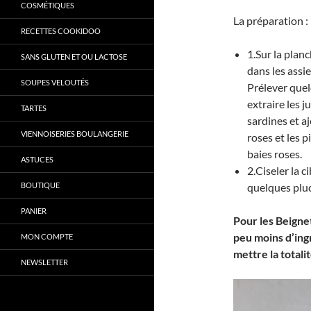
COSMÉTIQUES
La préparation :
RECETTES COOKIDOO
1.Sur la planc
SANS GLUTEN ET OU LACTOSE
dans les assi
SOUPES VELOUTÉS
Prélever quel
extraire les j
TARTES
sardines et aj
VIENNOISERIES BOULANGERIE
roses et les p
baies roses.
ASTUCES
2.Ciseler la 
BOUTIQUE
quelques pluc
PANIER
Pour les Beignet
peu moins d’ing
MON COMPTE
mettre la totali
NEWSLETTER